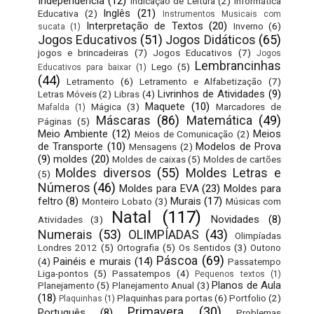
Independência
(12)
Indicação de Leitura
(2)
Informática
Inglês
(21)
Educativa
(2)
Instrumentos Musicais com
Interpretação de Textos
(20)
Inverno
(6)
sucata
(1)
Jogos Educativos
(51)
Jogos Didáticos
(65)
jogos e brincadeiras
(7)
Jogos Educativos
(7)
Jogos
Lembrancinhas
Lego
(5)
Educativos para baixar
(1)
(44)
Letramento
(6)
Letramento e Alfabetização
(7)
Livrinhos de Atividades
(9)
Letras Móveis
(2)
Libras
(4)
Maquete
(10)
Mágica
(3)
Marcadores de
Mafalda
(1)
Máscaras
(86)
Matemática
(49)
Páginas
(5)
Meio Ambiente
(12)
Meios
Meios de Comunicação
(2)
de Transporte
(10)
Modelos de Prova
Mensagens
(2)
(9)
moldes
(20)
Moldes de caixas
(5)
Moldes de cartões
Moldes diversos
(55)
Moldes Letras e
(5)
Números
(46)
Moldes para EVA
(23)
Moldes para
feltro
(8)
Murais
(17)
Monteiro Lobato
(3)
Músicas com
Natal
(117)
Novidades
(8)
Atividades
(3)
Numerais
(53)
OLIMPÍADAS
(43)
Olimpíadas
Londres 2012
(5)
Ortografia
(5)
Os Sentidos
(3)
Outono
Páscoa
(69)
Painéis e murais
(14)
(4)
Passatempo
Liga-pontos
(5)
Passatempos
(4)
Pequenos textos
(1)
Planos de Aula
Planejamento
(5)
Planejamento Anual
(3)
(18)
Plaquinhas para portas
(6)
Portfolio
(2)
Plaquinhas
(1)
Primavera
(30)
Português
(8)
Problemas