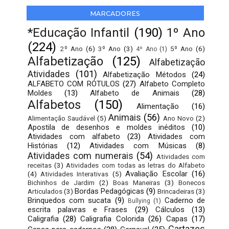
MARCADORES
*Educação Infantil
(190)
1º Ano
(224)
2º Ano
(6)
3º Ano
(3)
5º Ano
(6)
4º Ano
(1)
Alfabetização
(125)
Alfabetização
Atividades
(101)
Alfabetização Métodos
(24)
ALFABETO COM RÓTULOS
(27)
Alfabeto Completo
Moldes
(13)
Alfabeto de Animais
(28)
Alfabetos
(150)
Alimentação
(16)
Animais
(56)
Alimentação Saudável
(5)
Ano Novo
(2)
Apostila de desenhos e moldes inéditos
(10)
Atividades com alfabeto
(23)
Atividades com
Histórias
(12)
Atividades com Músicas
(8)
Atividades com numerais
(54)
Atividades com
receitas
(3)
Atividades com todas as letras do Alfabeto
Avaliação Escolar
(16)
(4)
Atividades Interativas
(5)
Bichinhos de Jardim
(2)
Boas Maneiras
(3)
Bonecos
Bordas Pedagógicas
(9)
Articulados
(3)
Brincadeiras
(3)
Brinquedos com sucata
(9)
Caderno de
Bullying
(1)
escrita palavras e Frases
(29)
Cálculos
(13)
Caligrafia
(28)
Caligrafia Colorida
(26)
Capas
(17)
Cartazes