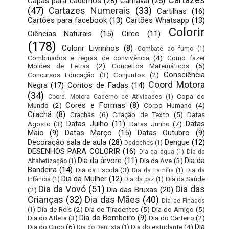
Capas para cadernos
(28)
Carnaval
(25)
(47)
Cartazes Numerais
(33)
Cartilhas
(16)
Cartões para facebook
(13)
Cartões Whatsapp
(13)
Colorir
Ciências Naturais
(15)
Circo
(11)
(178)
Colorir Livrinhos
(8)
Combate ao fumo
(1)
Combinados e regras de convivência
(4)
Como fazer
Moldes de Letras
(2)
Conceitos Matemáticos
(5)
Consciência
Concursos Educação
(3)
Conjuntos
(2)
Coord Motora
Negra
(17)
Contos de Fadas
(14)
(34)
Copa do
Coord. Motora Caderno de Atividades
(1)
Cores e Formas
(8)
Mundo
(2)
Corpo Humano
(4)
Crachá
(8)
Crachás
(6)
Criação de Texto
(5)
Datas
Datas Julho
(11)
Datas
Agosto
(3)
Datas Junho
(7)
Maio
(9)
Datas Março
(15)
Datas Outubro
(9)
Decoração sala de aula
(28)
Dengue
(12)
Dedoches
(1)
DESENHOS PARA COLORIR
(16)
Dia da água
(1)
Dia da
Dia da árvore
(11)
Dia da
Dia da Ave
(3)
Alfabetização
(1)
Bandeira
(14)
Dia da Escola
(3)
Dia da Família
(1)
Dia da
Dia da Mulher
(12)
Dia da Saúde
Infância
(1)
Dia da paz
(1)
Dia da Vovó
(51)
Dia das
Dia das Bruxas
(20)
(2)
Crianças
(32)
Dia das Mães
(40)
Dia de Finados
Dia de Reis
(2)
Dia de Tiradentes
(5)
Dia do Amigo
(5)
(1)
Dia do Bombeiro
(9)
Dia do Atleta
(3)
Dia do Carteiro
(2)
Dia
Dia do Circo
(6)
Dia do estudante
(4)
Dia do Dentista
(1)