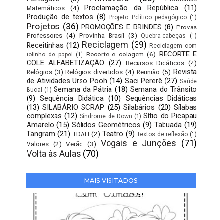
Proclamação da República
(11)
Matemáticos
(4)
Produção de textos
(8)
Projeto Político pedagógico
(1)
Projetos
(36)
PROMOÇÕES E BRINDES
(8)
Provas
Professores
(4)
Provinha Brasil
(3)
Quebra-cabeças
(1)
Reciclagem
(39)
Receitinhas
(12)
Reciclagem com
RECORTE E
Recorte e colagem
(6)
rolinho de papel
(1)
COLE ALFABETIZAÇÃO
(27)
Recursos Didáticos
(4)
Revista
Relógios
(3)
Relógios divertidos
(4)
Reunião
(5)
de Atividades Urso Pooh
(14)
Saci Pererê
(27)
Saúde
Semana da Pátria
(18)
Semana do Trânsito
Bucal
(1)
(9)
Sequência Didática
(10)
Sequências Didáticas
(13)
SILABÁRIO SCRAP
(25)
Silabários
(20)
Sílabas
complexas
(12)
Sítio do Picapau
Síndrome de Down
(1)
Amarelo
(15)
Sólidos Geométricos
(9)
Tabuada
(19)
Tangram
(21)
Teatro
(9)
TDAH
(2)
Textos de reflexão
(1)
Vogais e Junções
(71)
Valores
(2)
Verão
(3)
Volta às Aulas
(70)
MAIS VISITADOS