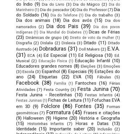
do Índio
(9)
Dia do Livro
(3)
Dia do Mágico
(2)
Dia do
Dia
Dia do pescador
(4)
Dia do Professor
(7)
Marinheiro
(1)
do Soldado
(16)
Dia do trabalho
(3)
Dia do Telefone
(1)
Dia dos animais
(18)
Dia dos avós
(15)
Dia dos
Dia dos Pais
(39)
namorados
(2)
Dia dos povos
Dicas de Férias
indígenas
(1)
Dia Mundial do Diabetes
(1)
(23)
Dinâmicas de grupo
(4)
Direito de voto da mulher
(1)
Ditado
(11)
Disgrafia
(2)
Dislalia
(2)
Dislexia
(3)
Ditado
Dobraduras
(31)
E.V.A.
Ilustrado
(4)
Doll Makers
(2)
(31)
Ed Especial
(11)
Ed Religiosa
(10)
ECA
(4)
Ed.
Educação Infantil
(10)
Musical
(2)
Educação Física
(1)
Educadores grandes nomes
(8)
Eleições
(3)
Emoções
Espanhol
(8)
Especiais
(9)
Estações do
(3)
Escola
(3)
ano
(24)
Etiquetas
(22)
EVA
(10)
Fábulas
(5)
Facebook
(38)
Fantoches
(16)
Férias
Família
(1)
Festa Junina
(70)
Atividades
(7)
Festa Country
(3)
Festa Junina - Receitinhas
(10)
Festas Infantis
(4)
Fichas de Leitura
(11)
Fofuchas EVA
Festas Juninas
(1)
Folclore
(86)
Fontes
(35)
em 3D
(9)
Formas
Formatura
(45)
Frases e citações
geométricas
(7)
(9)
Halloween
(9)
Higiene
(20)
História e Geografia
(15)
Horas e Datas
(13)
Historinhas Infantis
(7)
Identidade
(15)
Importante saber
(20)
Inclusão
(2)