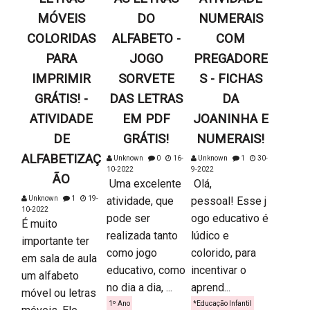
MÓVEIS
DO
NUMERAIS
COLORIDAS
ALFABETO -
COM
PARA
JOGO
PREGADORE
IMPRIMIR
SORVETE
S - FICHAS
GRÁTIS! -
DAS LETRAS
DA
ATIVIDADE
EM PDF
JOANINHA E
DE
GRÁTIS!
NUMERAIS!
ALFABETIZAÇ
Unknown
0
16-
Unknown
1
30-
10-2022
9-2022
ÃO
Uma excelente
Olá,
Unknown
1
19-
atividade, que
pessoal! Esse j
10-2022
pode ser
ogo educativo é
É muito
realizada tanto
lúdico e
importante ter
como jogo
colorido, para
em sala de aula
educativo, como
incentivar o
um alfabeto
no dia a dia, ...
aprend...
móvel ou letras
1º Ano
*Educação Infantil