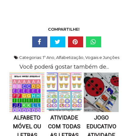
COMPARTILHE!
Categorias:
1º Ano
,
Alfabetização
,
Vogais e Junções
Você poderá gostar também de...
ALFABETO
ATIVIDADE
JOGO
MÓVEL OU
COM TODAS
EDUCATIVO
LETRAS
AS LETRAS
ATIVIDADE