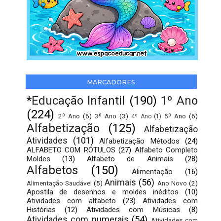
MARCADORES
*Educação Infantil
(190)
1º Ano
(224)
2º Ano
(6)
3º Ano
(3)
5º Ano
(6)
4º Ano
(1)
Alfabetização
(125)
Alfabetização
Atividades
(101)
Alfabetização Métodos
(24)
ALFABETO COM RÓTULOS
(27)
Alfabeto Completo
Moldes
(13)
Alfabeto de Animais
(28)
Alfabetos
(150)
Alimentação
(16)
Animais
(56)
Alimentação Saudável
(5)
Ano Novo
(2)
Apostila de desenhos e moldes inéditos
(10)
Atividades com alfabeto
(23)
Atividades com
Histórias
(12)
Atividades com Músicas
(8)
Atividades com numerais
(54)
Atividades com