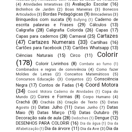
Avaliação Escolar
(16)
(4)
Atividades Interativas
(5)
Bichinhos de Jardim
(2)
Boas Maneiras
(3)
Bonecos
Bordas Pedagógicas
(9)
Articulados
(3)
Brincadeiras
(3)
Brinquedos com sucata
(9)
Caderno de
Bullying
(1)
escrita palavras e Frases
(29)
Cálculos
(13)
Caligrafia
(28)
Caligrafia Colorida
(26)
Capas
(17)
Cartazes
Capas para cadernos
(28)
Carnaval
(25)
(47)
Cartazes Numerais
(33)
Cartilhas
(16)
Cartões para facebook
(13)
Cartões Whatsapp
(13)
Colorir
Ciências Naturais
(15)
Circo
(11)
(178)
Colorir Livrinhos
(8)
Combate ao fumo
(1)
Combinados e regras de convivência
(4)
Como fazer
Moldes de Letras
(2)
Conceitos Matemáticos
(5)
Consciência
Concursos Educação
(3)
Conjuntos
(2)
Coord Motora
Negra
(17)
Contos de Fadas
(14)
(34)
Copa do
Coord. Motora Caderno de Atividades
(1)
Cores e Formas
(8)
Mundo
(2)
Corpo Humano
(4)
Crachá
(8)
Crachás
(6)
Criação de Texto
(5)
Datas
Datas Julho
(11)
Datas
Agosto
(3)
Datas Junho
(7)
Maio
(9)
Datas Março
(15)
Datas Outubro
(9)
Decoração sala de aula
(28)
Dengue
(12)
Dedoches
(1)
DESENHOS PARA COLORIR
(16)
Dia da água
(1)
Dia da
Dia da árvore
(11)
Dia da
Dia da Ave
(3)
Alfabetização
(1)