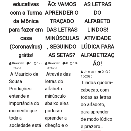
educativas
ÃO: VAMOS
AS LETRAS
com a Turma
APRENDER O
DO
da Mônica
TRAÇADO
ALFABETO
para fazer em
DAS LETRAS
LINDOS!
casa
MINÚSCULAS
ATIVIDADE
(Coronavírus)
, SEGUINDO
LÚDICA PARA
grátis!
AS SETAS?
ALFABETIZAÇ
ÃO!
Unknown
1
17-
Unknown
0
10-
11-2020
10-2020
Unknown
0
9-
A Mauricio de
Através das
10-2020
Sousa
letras do
Lindos quebra-
Produções
alfabeto
cabeças, com
entende a
minúsculo
todas as letras
importância do
abaixo eles
do alfabeto,
momento que
poderão
para aprender
toda a
aprender a
de modo lúdico
sociedade está
direção e o
e prazero...