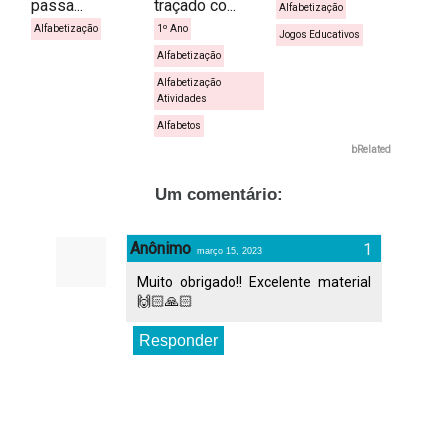
passa...
traçado co...
Alfabetização
Alfabetização
1º Ano
Jogos Educativos
Alfabetização
Alfabetização
Atividades
Alfabetos
bRelated
Um comentário:
Anônimo
março 15, 2023
Muito obrigado!! Excelente material
🙌🏻🙏🏻
Responder