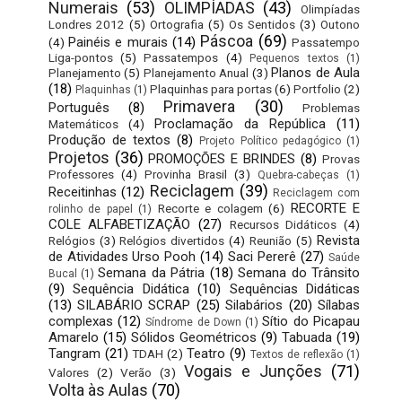
Numerais
(53)
OLIMPÍADAS
(43)
Olimpíadas
Londres 2012
(5)
Ortografia
(5)
Os Sentidos
(3)
Outono
Páscoa
(69)
Painéis e murais
(14)
(4)
Passatempo
Liga-pontos
(5)
Passatempos
(4)
Pequenos textos
(1)
Planos de Aula
Planejamento
(5)
Planejamento Anual
(3)
(18)
Plaquinhas para portas
(6)
Portfolio
(2)
Plaquinhas
(1)
Primavera
(30)
Português
(8)
Problemas
Proclamação da República
(11)
Matemáticos
(4)
Produção de textos
(8)
Projeto Político pedagógico
(1)
Projetos
(36)
PROMOÇÕES E BRINDES
(8)
Provas
Professores
(4)
Provinha Brasil
(3)
Quebra-cabeças
(1)
Reciclagem
(39)
Receitinhas
(12)
Reciclagem com
RECORTE E
Recorte e colagem
(6)
rolinho de papel
(1)
COLE ALFABETIZAÇÃO
(27)
Recursos Didáticos
(4)
Revista
Relógios
(3)
Relógios divertidos
(4)
Reunião
(5)
de Atividades Urso Pooh
(14)
Saci Pererê
(27)
Saúde
Semana da Pátria
(18)
Semana do Trânsito
Bucal
(1)
(9)
Sequência Didática
(10)
Sequências Didáticas
(13)
SILABÁRIO SCRAP
(25)
Silabários
(20)
Sílabas
complexas
(12)
Sítio do Picapau
Síndrome de Down
(1)
Amarelo
(15)
Sólidos Geométricos
(9)
Tabuada
(19)
Tangram
(21)
Teatro
(9)
TDAH
(2)
Textos de reflexão
(1)
Vogais e Junções
(71)
Valores
(2)
Verão
(3)
Volta às Aulas
(70)