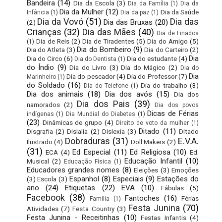
Bandeira
(14)
Dia da Escola
(3)
Dia da Família
(1)
Dia da
Dia da Mulher
(12)
Dia da Saúde
Infância
(1)
Dia da paz
(1)
Dia da Vovó
(51)
Dia das
Dia das Bruxas
(20)
(2)
Crianças
(32)
Dia das Mães
(40)
Dia de Finados
Dia de Reis
(2)
Dia de Tiradentes
(5)
Dia do Amigo
(5)
(1)
Dia do Bombeiro
(9)
Dia do Atleta
(3)
Dia do Carteiro
(2)
Dia
Dia do Circo
(6)
Dia do estudante
(4)
Dia do Dentista
(1)
do Índio
(9)
Dia do Livro
(3)
Dia do Mágico
(2)
Dia do
Dia
Dia do pescador
(4)
Dia do Professor
(7)
Marinheiro
(1)
do Soldado
(16)
Dia do trabalho
(3)
Dia do Telefone
(1)
Dia dos animais
(18)
Dia dos avós
(15)
Dia dos
Dia dos Pais
(39)
namorados
(2)
Dia dos povos
Dicas de Férias
indígenas
(1)
Dia Mundial do Diabetes
(1)
(23)
Dinâmicas de grupo
(4)
Direito de voto da mulher
(1)
Ditado
(11)
Disgrafia
(2)
Dislalia
(2)
Dislexia
(3)
Ditado
Dobraduras
(31)
E.V.A.
Ilustrado
(4)
Doll Makers
(2)
(31)
Ed Especial
(11)
Ed Religiosa
(10)
ECA
(4)
Ed.
Educação Infantil
(10)
Musical
(2)
Educação Física
(1)
Educadores grandes nomes
(8)
Eleições
(3)
Emoções
Espanhol
(8)
Especiais
(9)
Estações do
(3)
Escola
(3)
ano
(24)
Etiquetas
(22)
EVA
(10)
Fábulas
(5)
Facebook
(38)
Fantoches
(16)
Férias
Família
(1)
Festa Junina
(70)
Atividades
(7)
Festa Country
(3)
Festa Junina - Receitinhas
(10)
Festas Infantis
(4)