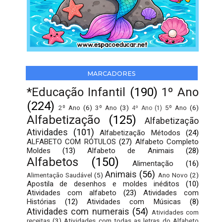
MARCADORES
*Educação Infantil
(190)
1º Ano
(224)
2º Ano
(6)
3º Ano
(3)
5º Ano
(6)
4º Ano
(1)
Alfabetização
(125)
Alfabetização
Atividades
(101)
Alfabetização Métodos
(24)
ALFABETO COM RÓTULOS
(27)
Alfabeto Completo
Moldes
(13)
Alfabeto de Animais
(28)
Alfabetos
(150)
Alimentação
(16)
Animais
(56)
Alimentação Saudável
(5)
Ano Novo
(2)
Apostila de desenhos e moldes inéditos
(10)
Atividades com alfabeto
(23)
Atividades com
Histórias
(12)
Atividades com Músicas
(8)
Atividades com numerais
(54)
Atividades com
receitas
(3)
Atividades com todas as letras do Alfabeto