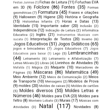
Fichas de Leitura
(11)
Fofuchas EVA
Festas Juninas
(1)
Folclore
(86)
Fontes
(35)
em 3D
(9)
Formas
Formatura
(45)
Frases e citações
geométricas
(7)
(9)
Halloween
(9)
Higiene
(20)
História e Geografia
(15)
Horas e Datas
(13)
Historinhas Infantis
(7)
Identidade
(15)
Importante saber
(20)
Inclusão
(2)
Independência
(12)
Indicação de Leitura
(2)
Informática
Inglês
(21)
Educativa
(2)
Instrumentos Musicais com
Interpretação de Textos
(20)
Inverno
(6)
sucata
(1)
Jogos Educativos
(51)
Jogos Didáticos
(65)
jogos e brincadeiras
(7)
Jogos Educativos
(7)
Jogos
Lembrancinhas
Lego
(5)
Educativos para baixar
(1)
(44)
Letramento
(6)
Letramento e Alfabetização
(7)
Livrinhos de Atividades
(9)
Letras Móveis
(2)
Libras
(4)
Maquete
(10)
Mágica
(3)
Marcadores de
Mafalda
(1)
Máscaras
(86)
Matemática
(49)
Páginas
(5)
Meio Ambiente
(12)
Meios
Meios de Comunicação
(2)
de Transporte
(10)
Modelos de Prova
Mensagens
(2)
(9)
moldes
(20)
Moldes de caixas
(5)
Moldes de cartões
Moldes diversos
(55)
Moldes Letras e
(5)
Números
(46)
Moldes para EVA
(23)
Moldes para
feltro
(8)
Murais
(17)
Monteiro Lobato
(3)
Músicas com
Natal
(117)
Novidades
(8)
Atividades
(3)