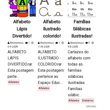
Alfabeto
Alfabeto
Famílias
Lápis
Ilustrado
Silábicas
Divertido!
colorido!
Ilustradas!
Anonymous
1
Anonymous
1
Anonymous
5
5-9-2009
11-8-2009
9-8-2009
ALFABETO
ALFABETO
Cartazes do
LÁPIS
ILUSTRADO -
alfabeto com
DIVERTIDO.rar
COLORIDO.rar
todas as
Esta postagem
Esta postagem
famílias
perte...
pertence ao
silábicas
Espaço Educ...
ilustradas.
Alfabetos
Famílias
Alfabetos
silábic...
Alfabetos
Silabários
bRelated