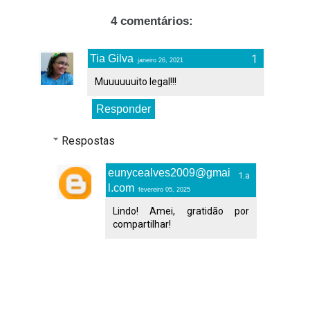
4 comentários:
Tia Gilva
janeiro 26, 2021
Muuuuuuito legal!!!
Responder
Respostas
eunycealves2009@gmai
l.com
fevereiro 05, 2025
Lindo! Amei, gratidão por
compartilhar!