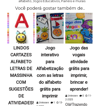
alfabeto
,
Jogos Educativos
,
Painéis e murais
Você poderá gostar também de...
LINDOS
Jogo
Jogo das
CARTAZES
interativo
vogais
ALFABETO
para
atividade
LETRAS DE
Alfabetização
grátis para
MASSINHA
com as letras
imprimir,
COM
do alfabeto
brincar e
SUGESTÕES
grátis para
aprender!
DE
imprimir
Unknown
0
11-
2-2025
ATIVIDADES!
Unknown
1
13-
Olá!Trazendo