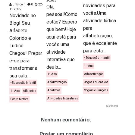
2-2025
Unknown
0
22-
novidades para
Olá,
11-2025
vocês.Uma
pessoal!Como
Novidade no
atividade lúdica
estão? Espero
Blog! Seu
para
que bem!Hoje
Alfabeto
alfabetização,
aqui está para
Colorido e
que é excelente
vocês uma
Lúdico
para esta...
atividade
Chegou! Prepar
*Educação Infantil
interativa que
e-se para
deu b...
1º Ano
transformar a
1º Ano
Alfabetização
sua sala...
Alfabetização
Jogos Educativos
*Educação Infantil
Alfabetos
Vogais e Junções
1º Ano
Alfabetos
Atividades Interativas
Coord Motora
bRelated
Nenhum comentário:
Postar um comentário