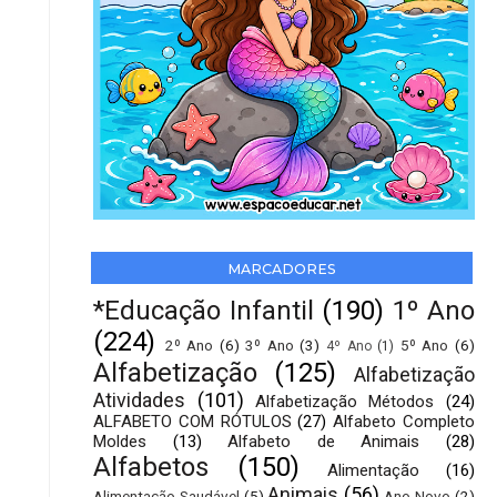
MARCADORES
*Educação Infantil
(190)
1º Ano
(224)
2º Ano
(6)
3º Ano
(3)
5º Ano
(6)
4º Ano
(1)
Alfabetização
(125)
Alfabetização
Atividades
(101)
Alfabetização Métodos
(24)
ALFABETO COM RÓTULOS
(27)
Alfabeto Completo
Moldes
(13)
Alfabeto de Animais
(28)
Alfabetos
(150)
Alimentação
(16)
Animais
(56)
Alimentação Saudável
(5)
Ano Novo
(2)