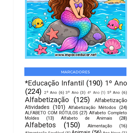
MARCADORES
*Educação Infantil
(190)
1º Ano
(224)
2º Ano
(6)
3º Ano
(3)
5º Ano
(6)
4º Ano
(1)
Alfabetização
(125)
Alfabetização
Atividades
(101)
Alfabetização Métodos
(24)
ALFABETO COM RÓTULOS
(27)
Alfabeto Completo
Moldes
(13)
Alfabeto de Animais
(28)
Alfabetos
(150)
Alimentação
(16)
Animais
(56)
Alimentação Saudável
(5)
Ano Novo
(2)