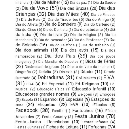
Dia da Mulher
(12)
Dia da Saúde
Infância
(1)
Dia da paz
(1)
Dia da Vovó
(51)
Dia das
Dia das Bruxas
(20)
(2)
Crianças
(32)
Dia das Mães
(40)
Dia de Finados
Dia de Reis
(2)
Dia de Tiradentes
(5)
Dia do Amigo
(5)
(1)
Dia do Bombeiro
(9)
Dia do Atleta
(3)
Dia do Carteiro
(2)
Dia
Dia do Circo
(6)
Dia do estudante
(4)
Dia do Dentista
(1)
do Índio
(9)
Dia do Livro
(3)
Dia do Mágico
(2)
Dia do
Dia
Dia do pescador
(4)
Dia do Professor
(7)
Marinheiro
(1)
do Soldado
(16)
Dia do trabalho
(3)
Dia do Telefone
(1)
Dia dos animais
(18)
Dia dos avós
(15)
Dia dos
Dia dos Pais
(39)
namorados
(2)
Dia dos povos
Dicas de Férias
indígenas
(1)
Dia Mundial do Diabetes
(1)
(23)
Dinâmicas de grupo
(4)
Direito de voto da mulher
(1)
Ditado
(11)
Disgrafia
(2)
Dislalia
(2)
Dislexia
(3)
Ditado
Dobraduras
(31)
E.V.A.
Ilustrado
(4)
Doll Makers
(2)
(31)
Ed Especial
(11)
Ed Religiosa
(10)
ECA
(4)
Ed.
Educação Infantil
(10)
Musical
(2)
Educação Física
(1)
Educadores grandes nomes
(8)
Eleições
(3)
Emoções
Espanhol
(8)
Especiais
(9)
Estações do
(3)
Escola
(3)
ano
(24)
Etiquetas
(22)
EVA
(10)
Fábulas
(5)
Facebook
(38)
Fantoches
(16)
Férias
Família
(1)
Festa Junina
(70)
Atividades
(7)
Festa Country
(3)
Festa Junina - Receitinhas
(10)
Festas Infantis
(4)
Fichas de Leitura
(11)
Fofuchas EVA
Festas Juninas
(1)