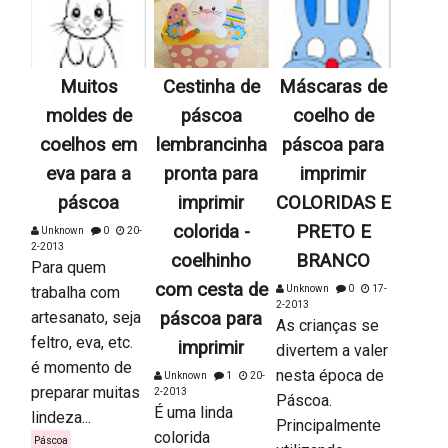
Muitos
Cestinha de
Máscaras de
moldes de
páscoa
coelho de
coelhos em
lembrancinha
páscoa para
eva para a
pronta para
imprimir
páscoa
imprimir
COLORIDAS E
colorida -
PRETO E
Unknown
0
20-
2-2013
coelhinho
BRANCO
Para quem
com cesta de
trabalha com
Unknown
0
17-
2-2013
artesanato, seja
páscoa para
As crianças se
feltro, eva, etc.
imprimir
divertem a valer
é momento de
nesta época de
Unknown
1
20-
preparar muitas
2-2013
Páscoa.
É uma linda
lindeza...
Principalmente
colorida
Páscoa