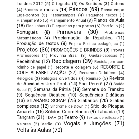
Londres 2012
(5)
Ortografia
(5)
Os Sentidos
(3)
Outono
Páscoa
(69)
Painéis e murais
(14)
(4)
Passatempo
Liga-pontos
(5)
Passatempos
(4)
Pequenos textos
(1)
Planos de Aula
Planejamento
(5)
Planejamento Anual
(3)
(18)
Plaquinhas para portas
(6)
Portfolio
(2)
Plaquinhas
(1)
Primavera
(30)
Português
(8)
Problemas
Proclamação da República
(11)
Matemáticos
(4)
Produção de textos
(8)
Projeto Político pedagógico
(1)
Projetos
(36)
PROMOÇÕES E BRINDES
(8)
Provas
Professores
(4)
Provinha Brasil
(3)
Quebra-cabeças
(1)
Reciclagem
(39)
Receitinhas
(12)
Reciclagem com
RECORTE E
Recorte e colagem
(6)
rolinho de papel
(1)
COLE ALFABETIZAÇÃO
(27)
Recursos Didáticos
(4)
Revista
Relógios
(3)
Relógios divertidos
(4)
Reunião
(5)
de Atividades Urso Pooh
(14)
Saci Pererê
(27)
Saúde
Semana da Pátria
(18)
Semana do Trânsito
Bucal
(1)
(9)
Sequência Didática
(10)
Sequências Didáticas
(13)
SILABÁRIO SCRAP
(25)
Silabários
(20)
Sílabas
complexas
(12)
Sítio do Picapau
Síndrome de Down
(1)
Amarelo
(15)
Sólidos Geométricos
(9)
Tabuada
(19)
Tangram
(21)
Teatro
(9)
TDAH
(2)
Textos de reflexão
(1)
Vogais e Junções
(71)
Valores
(2)
Verão
(3)
Volta às Aulas
(70)