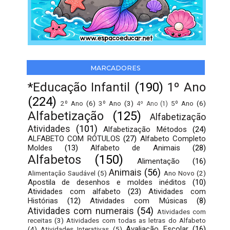
MARCADORES
*Educação Infantil
(190)
1º Ano
(224)
2º Ano
(6)
3º Ano
(3)
5º Ano
(6)
4º Ano
(1)
Alfabetização
(125)
Alfabetização
Atividades
(101)
Alfabetização Métodos
(24)
ALFABETO COM RÓTULOS
(27)
Alfabeto Completo
Moldes
(13)
Alfabeto de Animais
(28)
Alfabetos
(150)
Alimentação
(16)
Animais
(56)
Alimentação Saudável
(5)
Ano Novo
(2)
Apostila de desenhos e moldes inéditos
(10)
Atividades com alfabeto
(23)
Atividades com
Histórias
(12)
Atividades com Músicas
(8)
Atividades com numerais
(54)
Atividades com
receitas
(3)
Atividades com todas as letras do Alfabeto
Avaliação Escolar
(16)
(4)
Atividades Interativas
(5)