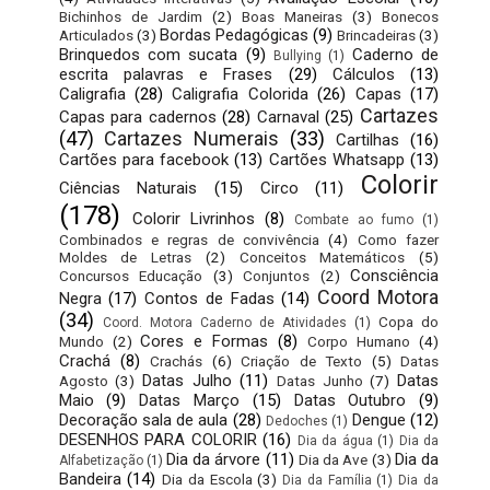
Bichinhos de Jardim
(2)
Boas Maneiras
(3)
Bonecos
Bordas Pedagógicas
(9)
Articulados
(3)
Brincadeiras
(3)
Brinquedos com sucata
(9)
Caderno de
Bullying
(1)
escrita palavras e Frases
(29)
Cálculos
(13)
Caligrafia
(28)
Caligrafia Colorida
(26)
Capas
(17)
Cartazes
Capas para cadernos
(28)
Carnaval
(25)
(47)
Cartazes Numerais
(33)
Cartilhas
(16)
Cartões para facebook
(13)
Cartões Whatsapp
(13)
Colorir
Ciências Naturais
(15)
Circo
(11)
(178)
Colorir Livrinhos
(8)
Combate ao fumo
(1)
Combinados e regras de convivência
(4)
Como fazer
Moldes de Letras
(2)
Conceitos Matemáticos
(5)
Consciência
Concursos Educação
(3)
Conjuntos
(2)
Coord Motora
Negra
(17)
Contos de Fadas
(14)
(34)
Copa do
Coord. Motora Caderno de Atividades
(1)
Cores e Formas
(8)
Mundo
(2)
Corpo Humano
(4)
Crachá
(8)
Crachás
(6)
Criação de Texto
(5)
Datas
Datas Julho
(11)
Datas
Agosto
(3)
Datas Junho
(7)
Maio
(9)
Datas Março
(15)
Datas Outubro
(9)
Decoração sala de aula
(28)
Dengue
(12)
Dedoches
(1)
DESENHOS PARA COLORIR
(16)
Dia da água
(1)
Dia da
Dia da árvore
(11)
Dia da
Dia da Ave
(3)
Alfabetização
(1)
Bandeira
(14)
Dia da Escola
(3)
Dia da Família
(1)
Dia da