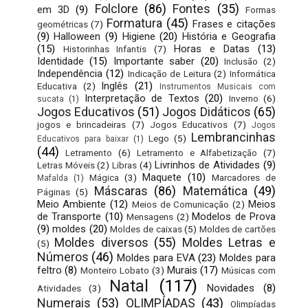
Folclore
(86)
Fontes
(35)
em 3D
(9)
Formas
Formatura
(45)
Frases e citações
geométricas
(7)
(9)
Halloween
(9)
Higiene
(20)
História e Geografia
(15)
Horas e Datas
(13)
Historinhas Infantis
(7)
Identidade
(15)
Importante saber
(20)
Inclusão
(2)
Independência
(12)
Indicação de Leitura
(2)
Informática
Inglês
(21)
Educativa
(2)
Instrumentos Musicais com
Interpretação de Textos
(20)
Inverno
(6)
sucata
(1)
Jogos Educativos
(51)
Jogos Didáticos
(65)
jogos e brincadeiras
(7)
Jogos Educativos
(7)
Jogos
Lembrancinhas
Lego
(5)
Educativos para baixar
(1)
(44)
Letramento
(6)
Letramento e Alfabetização
(7)
Livrinhos de Atividades
(9)
Letras Móveis
(2)
Libras
(4)
Maquete
(10)
Mágica
(3)
Marcadores de
Mafalda
(1)
Máscaras
(86)
Matemática
(49)
Páginas
(5)
Meio Ambiente
(12)
Meios
Meios de Comunicação
(2)
de Transporte
(10)
Modelos de Prova
Mensagens
(2)
(9)
moldes
(20)
Moldes de caixas
(5)
Moldes de cartões
Moldes diversos
(55)
Moldes Letras e
(5)
Números
(46)
Moldes para EVA
(23)
Moldes para
feltro
(8)
Murais
(17)
Monteiro Lobato
(3)
Músicas com
Natal
(117)
Novidades
(8)
Atividades
(3)
Numerais
(53)
OLIMPÍADAS
(43)
Olimpíadas