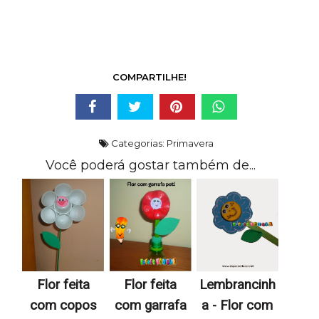
COMPARTILHE!
Categorias:
Primavera
Você poderá gostar também de...
Flor feita
Flor feita
Lembrancinh
com copos
com garrafa
a - Flor com