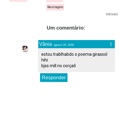
Reciclagem
bRelated
Um comentário:
Vânia
agosto 26, 2009
estou trablhabdo o poema girassol
hihi
bjss mill no corçaõ
Responder