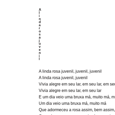
A
l
i
n
d
a
r
o
s
a
j
u
v
e
n
i
l
A linda rosa juvenil, juvenil, juvenil
A linda rosa juvenil, juvenil
Vivia alegre em seu lar, em seu lar, em se
Vivia alegre em seu lar, em seu lar
E um dia veio uma bruxa má, muito má, m
Um dia veio uma bruxa má, muito má
Que adormeceu a rosa assim, bem assim