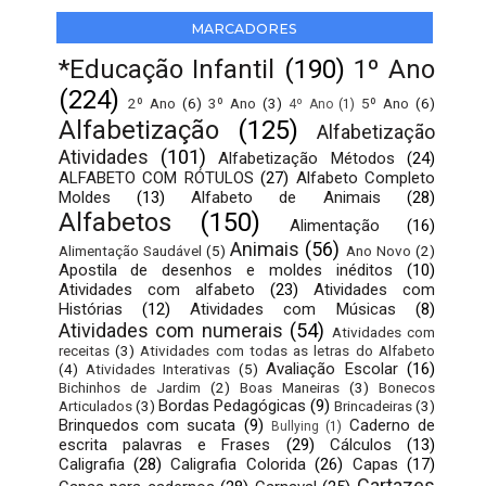
MARCADORES
*Educação Infantil
(190)
1º Ano
(224)
2º Ano
(6)
3º Ano
(3)
5º Ano
(6)
4º Ano
(1)
Alfabetização
(125)
Alfabetização
Atividades
(101)
Alfabetização Métodos
(24)
ALFABETO COM RÓTULOS
(27)
Alfabeto Completo
Moldes
(13)
Alfabeto de Animais
(28)
Alfabetos
(150)
Alimentação
(16)
Animais
(56)
Alimentação Saudável
(5)
Ano Novo
(2)
Apostila de desenhos e moldes inéditos
(10)
Atividades com alfabeto
(23)
Atividades com
Histórias
(12)
Atividades com Músicas
(8)
Atividades com numerais
(54)
Atividades com
receitas
(3)
Atividades com todas as letras do Alfabeto
Avaliação Escolar
(16)
(4)
Atividades Interativas
(5)
Bichinhos de Jardim
(2)
Boas Maneiras
(3)
Bonecos
Bordas Pedagógicas
(9)
Articulados
(3)
Brincadeiras
(3)
Brinquedos com sucata
(9)
Caderno de
Bullying
(1)
escrita palavras e Frases
(29)
Cálculos
(13)
Caligrafia
(28)
Caligrafia Colorida
(26)
Capas
(17)
Cartazes