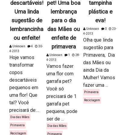
descartáveis!
pet! Uma boa
tampinha
Uma linda
lembrança
plástica e
sugestão de
para o dia
eva!
lembrancinha
das Mães ou
Unknown
0
23-
4-2013
ou enfeite!
enfeite de
Olha que linda
primavera
Unknown
4
30-
sugestão para
4-2013
Primavera, Dia
Unknown
1
28-
Hoje vamos
4-2013
das Mães ou
transformar
Vamos fazer
ainda Dia da
copos
uma flor com
Mulher! Vamos
descartáveis
garrafa pet?
fazer uma ...
pequenos em
Você só
Primavera
uma flor! Que
precisará de 1
Reciclagem
tal? Você
garrafa pet
precisará de:...
pequena, pode
Dia das Mães
ser de ...
Primavera
Dia das Mães
Reciclagem
Primavera