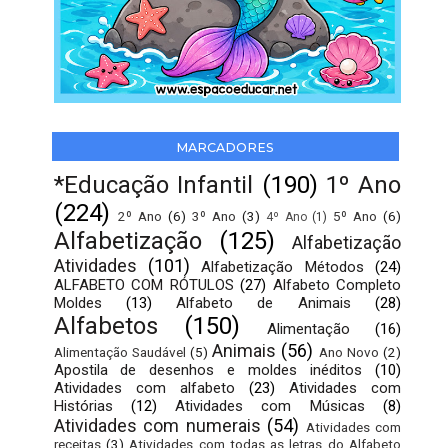
MARCADORES
*Educação Infantil
(190)
1º Ano
(224)
2º Ano
(6)
3º Ano
(3)
5º Ano
(6)
4º Ano
(1)
Alfabetização
(125)
Alfabetização
Atividades
(101)
Alfabetização Métodos
(24)
ALFABETO COM RÓTULOS
(27)
Alfabeto Completo
Moldes
(13)
Alfabeto de Animais
(28)
Alfabetos
(150)
Alimentação
(16)
Animais
(56)
Alimentação Saudável
(5)
Ano Novo
(2)
Apostila de desenhos e moldes inéditos
(10)
Atividades com alfabeto
(23)
Atividades com
Histórias
(12)
Atividades com Músicas
(8)
Atividades com numerais
(54)
Atividades com
receitas
(3)
Atividades com todas as letras do Alfabeto