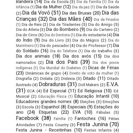
Bandeira
(14)
Dia da Escola
(3)
Dia da Família
(1)
Dia da
Dia da Mulher
(12)
Dia da Saúde
Infância
(1)
Dia da paz
(1)
Dia da Vovó
(51)
Dia das
Dia das Bruxas
(20)
(2)
Crianças
(32)
Dia das Mães
(40)
Dia de Finados
Dia de Reis
(2)
Dia de Tiradentes
(5)
Dia do Amigo
(5)
(1)
Dia do Bombeiro
(9)
Dia do Atleta
(3)
Dia do Carteiro
(2)
Dia
Dia do Circo
(6)
Dia do estudante
(4)
Dia do Dentista
(1)
do Índio
(9)
Dia do Livro
(3)
Dia do Mágico
(2)
Dia do
Dia
Dia do pescador
(4)
Dia do Professor
(7)
Marinheiro
(1)
do Soldado
(16)
Dia do trabalho
(3)
Dia do Telefone
(1)
Dia dos animais
(18)
Dia dos avós
(15)
Dia dos
Dia dos Pais
(39)
namorados
(2)
Dia dos povos
Dicas de Férias
indígenas
(1)
Dia Mundial do Diabetes
(1)
(23)
Dinâmicas de grupo
(4)
Direito de voto da mulher
(1)
Ditado
(11)
Disgrafia
(2)
Dislalia
(2)
Dislexia
(3)
Ditado
Dobraduras
(31)
E.V.A.
Ilustrado
(4)
Doll Makers
(2)
(31)
Ed Especial
(11)
Ed Religiosa
(10)
ECA
(4)
Ed.
Educação Infantil
(10)
Musical
(2)
Educação Física
(1)
Educadores grandes nomes
(8)
Eleições
(3)
Emoções
Espanhol
(8)
Especiais
(9)
Estações do
(3)
Escola
(3)
ano
(24)
Etiquetas
(22)
EVA
(10)
Fábulas
(5)
Facebook
(38)
Fantoches
(16)
Férias
Família
(1)
Festa Junina
(70)
Atividades
(7)
Festa Country
(3)
Festa Junina - Receitinhas
(10)
Festas Infantis
(4)