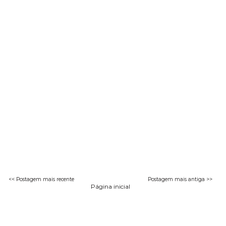
<< Postagem mais recente
Postagem mais antiga >>
Página inicial