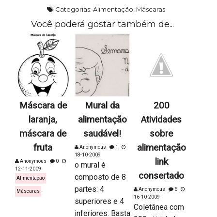
Categorias:
Alimentação
,
Máscaras
Você poderá gostar também de...
Máscara de
Mural da
200
laranja,
alimentação
Atividades
máscara de
saudável!
sobre
fruta
alimentação
Anonymous
1
18-10-2009
link
Anonymous
0
o mural é
12-11-2009
consertado
composto de 8
Alimentação
partes: 4
Anonymous
6
Máscaras
16-10-2009
superiores e 4
Coletânea com
inferiores. Basta