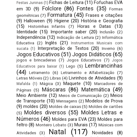
Fichas de Leitura
(11)
Fofuchas EVA
Festas Juninas
(1)
Folclore
(86)
Fontes
(35)
em 3D
(9)
Formas
Formatura
(45)
Frases e citações
geométricas
(7)
(9)
Halloween
(9)
Higiene
(20)
História e Geografia
(15)
Horas e Datas
(13)
Historinhas Infantis
(7)
Identidade
(15)
Importante saber
(20)
Inclusão
(2)
Independência
(12)
Indicação de Leitura
(2)
Informática
Inglês
(21)
Educativa
(2)
Instrumentos Musicais com
Interpretação de Textos
(20)
Inverno
(6)
sucata
(1)
Jogos Educativos
(51)
Jogos Didáticos
(65)
jogos e brincadeiras
(7)
Jogos Educativos
(7)
Jogos
Lembrancinhas
Lego
(5)
Educativos para baixar
(1)
(44)
Letramento
(6)
Letramento e Alfabetização
(7)
Livrinhos de Atividades
(9)
Letras Móveis
(2)
Libras
(4)
Maquete
(10)
Mágica
(3)
Marcadores de
Mafalda
(1)
Máscaras
(86)
Matemática
(49)
Páginas
(5)
Meio Ambiente
(12)
Meios
Meios de Comunicação
(2)
de Transporte
(10)
Modelos de Prova
Mensagens
(2)
(9)
moldes
(20)
Moldes de caixas
(5)
Moldes de cartões
Moldes diversos
(55)
Moldes Letras e
(5)
Números
(46)
Moldes para EVA
(23)
Moldes para
feltro
(8)
Murais
(17)
Monteiro Lobato
(3)
Músicas com
Natal
(117)
Novidades
(8)
Atividades
(3)