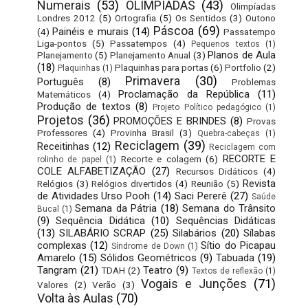
Numerais
(53)
OLIMPÍADAS
(43)
Olimpíadas
Londres 2012
(5)
Ortografia
(5)
Os Sentidos
(3)
Outono
Páscoa
(69)
Painéis e murais
(14)
(4)
Passatempo
Liga-pontos
(5)
Passatempos
(4)
Pequenos textos
(1)
Planos de Aula
Planejamento
(5)
Planejamento Anual
(3)
(18)
Plaquinhas para portas
(6)
Portfolio
(2)
Plaquinhas
(1)
Primavera
(30)
Português
(8)
Problemas
Proclamação da República
(11)
Matemáticos
(4)
Produção de textos
(8)
Projeto Político pedagógico
(1)
Projetos
(36)
PROMOÇÕES E BRINDES
(8)
Provas
Professores
(4)
Provinha Brasil
(3)
Quebra-cabeças
(1)
Reciclagem
(39)
Receitinhas
(12)
Reciclagem com
RECORTE E
Recorte e colagem
(6)
rolinho de papel
(1)
COLE ALFABETIZAÇÃO
(27)
Recursos Didáticos
(4)
Revista
Relógios
(3)
Relógios divertidos
(4)
Reunião
(5)
de Atividades Urso Pooh
(14)
Saci Pererê
(27)
Saúde
Semana da Pátria
(18)
Semana do Trânsito
Bucal
(1)
(9)
Sequência Didática
(10)
Sequências Didáticas
(13)
SILABÁRIO SCRAP
(25)
Silabários
(20)
Sílabas
complexas
(12)
Sítio do Picapau
Síndrome de Down
(1)
Amarelo
(15)
Sólidos Geométricos
(9)
Tabuada
(19)
Tangram
(21)
Teatro
(9)
TDAH
(2)
Textos de reflexão
(1)
Vogais e Junções
(71)
Valores
(2)
Verão
(3)
Volta às Aulas
(70)