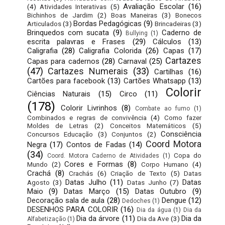
Avaliação Escolar
(16)
(4)
Atividades Interativas
(5)
Bichinhos de Jardim
(2)
Boas Maneiras
(3)
Bonecos
Bordas Pedagógicas
(9)
Articulados
(3)
Brincadeiras
(3)
Brinquedos com sucata
(9)
Caderno de
Bullying
(1)
escrita palavras e Frases
(29)
Cálculos
(13)
Caligrafia
(28)
Caligrafia Colorida
(26)
Capas
(17)
Cartazes
Capas para cadernos
(28)
Carnaval
(25)
(47)
Cartazes Numerais
(33)
Cartilhas
(16)
Cartões para facebook
(13)
Cartões Whatsapp
(13)
Colorir
Ciências Naturais
(15)
Circo
(11)
(178)
Colorir Livrinhos
(8)
Combate ao fumo
(1)
Combinados e regras de convivência
(4)
Como fazer
Moldes de Letras
(2)
Conceitos Matemáticos
(5)
Consciência
Concursos Educação
(3)
Conjuntos
(2)
Coord Motora
Negra
(17)
Contos de Fadas
(14)
(34)
Copa do
Coord. Motora Caderno de Atividades
(1)
Cores e Formas
(8)
Mundo
(2)
Corpo Humano
(4)
Crachá
(8)
Crachás
(6)
Criação de Texto
(5)
Datas
Datas Julho
(11)
Datas
Agosto
(3)
Datas Junho
(7)
Maio
(9)
Datas Março
(15)
Datas Outubro
(9)
Decoração sala de aula
(28)
Dengue
(12)
Dedoches
(1)
DESENHOS PARA COLORIR
(16)
Dia da água
(1)
Dia da
Dia da árvore
(11)
Dia da
Dia da Ave
(3)
Alfabetização
(1)