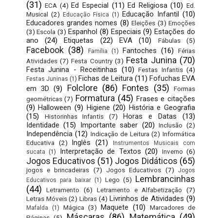
(31)
Ed Especial
(11)
Ed Religiosa
(10)
ECA
(4)
Ed.
Educação Infantil
(10)
Musical
(2)
Educação Física
(1)
Educadores grandes nomes
(8)
Eleições
(3)
Emoções
Espanhol
(8)
Especiais
(9)
Estações do
(3)
Escola
(3)
ano
(24)
Etiquetas
(22)
EVA
(10)
Fábulas
(5)
Facebook
(38)
Fantoches
(16)
Férias
Família
(1)
Festa Junina
(70)
Atividades
(7)
Festa Country
(3)
Festa Junina - Receitinhas
(10)
Festas Infantis
(4)
Fichas de Leitura
(11)
Fofuchas EVA
Festas Juninas
(1)
Folclore
(86)
Fontes
(35)
em 3D
(9)
Formas
Formatura
(45)
Frases e citações
geométricas
(7)
(9)
Halloween
(9)
Higiene
(20)
História e Geografia
(15)
Horas e Datas
(13)
Historinhas Infantis
(7)
Identidade
(15)
Importante saber
(20)
Inclusão
(2)
Independência
(12)
Indicação de Leitura
(2)
Informática
Inglês
(21)
Educativa
(2)
Instrumentos Musicais com
Interpretação de Textos
(20)
Inverno
(6)
sucata
(1)
Jogos Educativos
(51)
Jogos Didáticos
(65)
jogos e brincadeiras
(7)
Jogos Educativos
(7)
Jogos
Lembrancinhas
Lego
(5)
Educativos para baixar
(1)
(44)
Letramento
(6)
Letramento e Alfabetização
(7)
Livrinhos de Atividades
(9)
Letras Móveis
(2)
Libras
(4)
Maquete
(10)
Mágica
(3)
Marcadores de
Mafalda
(1)
Máscaras
(86)
Matemática
(49)
Páginas
(5)