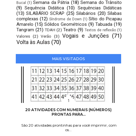
Semana da Pátria
(18)
Semana do Trânsito
Bucal
(1)
(9)
Sequência Didática
(10)
Sequências Didáticas
(13)
SILABÁRIO SCRAP
(25)
Silabários
(20)
Sílabas
complexas
(12)
Sítio do Picapau
Síndrome de Down
(1)
Amarelo
(15)
Sólidos Geométricos
(9)
Tabuada
(19)
Tangram
(21)
Teatro
(9)
TDAH
(2)
Textos de reflexão
(1)
Vogais e Junções
(71)
Valores
(2)
Verão
(3)
Volta às Aulas
(70)
MAIS VISITADOS
20 ATIVIDADES COM NUMERAIS (NÚMEROS)
PRONTAS PARA...
São 20 atividades prontinhas para você imprimir, com
os...