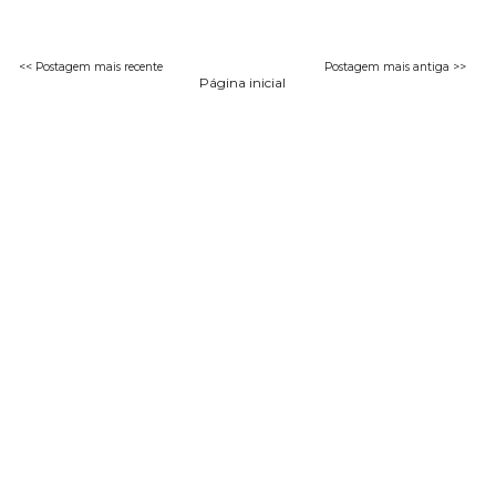
<< Postagem mais recente
Postagem mais antiga >>
Página inicial