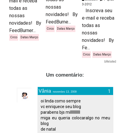
mail e receba
3-2012
nossas
todas as
Inscreva seu
novidades! By
nossas
e-mail e receba
FeedBurne...
novidades! By
todas as
Circo
Datas Março
FeedBurner...
nossas
Circo
Datas Março
novidades! By
Fe...
Circo
Datas Março
bRelated
Um comentário:
Vânia
novembro 13, 2009
oi linda como sempre
vc enriquece seu blog
parabens bjs milllllllllll
miga eu queria colocaralgo no meu
blog
de natal