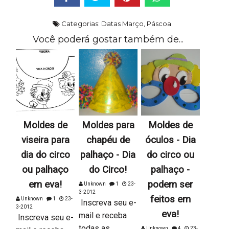
Categorias:
Datas Março
,
Páscoa
Você poderá gostar também de...
Moldes de
Moldes para
Moldes de
viseira para
chapéu de
óculos - Dia
dia do circo
palhaço - Dia
do circo ou
ou palhaço
do Circo!
palhaço -
em eva!
podem ser
Unknown
1
23-
3-2012
feitos em
Unknown
1
23-
Inscreva seu e-
3-2012
eva!
mail e receba
Inscreva seu e-
todas as
Unknown
4
23-