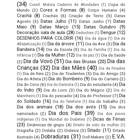
(34)
Copa do
Coord. Motora Caderno de Atividades
(1)
Cores e Formas
(8)
Mundo
(2)
Corpo Humano
(4)
Crachá
(8)
Crachás
(6)
Criação de Texto
(5)
Datas
Datas Julho
(11)
Datas
Agosto
(3)
Datas Junho
(7)
Maio
(9)
Datas Março
(15)
Datas Outubro
(9)
Decoração sala de aula
(28)
Dengue
(12)
Dedoches
(1)
DESENHOS PARA COLORIR
(16)
Dia da água
(1)
Dia da
Dia da árvore
(11)
Dia da
Dia da Ave
(3)
Alfabetização
(1)
Bandeira
(14)
Dia da Escola
(3)
Dia da Família
(1)
Dia da
Dia da Mulher
(12)
Dia da Saúde
Infância
(1)
Dia da paz
(1)
Dia da Vovó
(51)
Dia das
Dia das Bruxas
(20)
(2)
Crianças
(32)
Dia das Mães
(40)
Dia de Finados
Dia de Reis
(2)
Dia de Tiradentes
(5)
Dia do Amigo
(5)
(1)
Dia do Bombeiro
(9)
Dia do Atleta
(3)
Dia do Carteiro
(2)
Dia
Dia do Circo
(6)
Dia do estudante
(4)
Dia do Dentista
(1)
do Índio
(9)
Dia do Livro
(3)
Dia do Mágico
(2)
Dia do
Dia
Dia do pescador
(4)
Dia do Professor
(7)
Marinheiro
(1)
do Soldado
(16)
Dia do trabalho
(3)
Dia do Telefone
(1)
Dia dos animais
(18)
Dia dos avós
(15)
Dia dos
Dia dos Pais
(39)
namorados
(2)
Dia dos povos
Dicas de Férias
indígenas
(1)
Dia Mundial do Diabetes
(1)
(23)
Dinâmicas de grupo
(4)
Direito de voto da mulher
(1)
Ditado
(11)
Disgrafia
(2)
Dislalia
(2)
Dislexia
(3)
Ditado
Dobraduras
(31)
E.V.A.
Ilustrado
(4)
Doll Makers
(2)