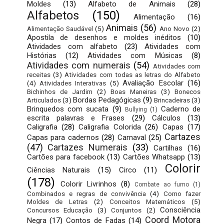
Moldes
(13)
Alfabeto de Animais
(28)
Alfabetos
(150)
Alimentação
(16)
Animais
(56)
Alimentação Saudável
(5)
Ano Novo
(2)
Apostila de desenhos e moldes inéditos
(10)
Atividades com alfabeto
(23)
Atividades com
Histórias
(12)
Atividades com Músicas
(8)
Atividades com numerais
(54)
Atividades com
receitas
(3)
Atividades com todas as letras do Alfabeto
Avaliação Escolar
(16)
(4)
Atividades Interativas
(5)
Bichinhos de Jardim
(2)
Boas Maneiras
(3)
Bonecos
Bordas Pedagógicas
(9)
Articulados
(3)
Brincadeiras
(3)
Brinquedos com sucata
(9)
Caderno de
Bullying
(1)
escrita palavras e Frases
(29)
Cálculos
(13)
Caligrafia
(28)
Caligrafia Colorida
(26)
Capas
(17)
Cartazes
Capas para cadernos
(28)
Carnaval
(25)
(47)
Cartazes Numerais
(33)
Cartilhas
(16)
Cartões para facebook
(13)
Cartões Whatsapp
(13)
Colorir
Ciências Naturais
(15)
Circo
(11)
(178)
Colorir Livrinhos
(8)
Combate ao fumo
(1)
Combinados e regras de convivência
(4)
Como fazer
Moldes de Letras
(2)
Conceitos Matemáticos
(5)
Consciência
Concursos Educação
(3)
Conjuntos
(2)
Coord Motora
Negra
(17)
Contos de Fadas
(14)