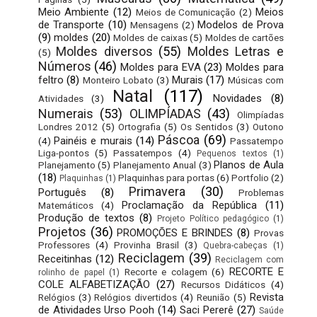
Meio Ambiente
(12)
Meios
Meios de Comunicação
(2)
de Transporte
(10)
Modelos de Prova
Mensagens
(2)
(9)
moldes
(20)
Moldes de caixas
(5)
Moldes de cartões
Moldes diversos
(55)
Moldes Letras e
(5)
Números
(46)
Moldes para EVA
(23)
Moldes para
feltro
(8)
Murais
(17)
Monteiro Lobato
(3)
Músicas com
Natal
(117)
Novidades
(8)
Atividades
(3)
Numerais
(53)
OLIMPÍADAS
(43)
Olimpíadas
Londres 2012
(5)
Ortografia
(5)
Os Sentidos
(3)
Outono
Páscoa
(69)
Painéis e murais
(14)
(4)
Passatempo
Liga-pontos
(5)
Passatempos
(4)
Pequenos textos
(1)
Planos de Aula
Planejamento
(5)
Planejamento Anual
(3)
(18)
Plaquinhas para portas
(6)
Portfolio
(2)
Plaquinhas
(1)
Primavera
(30)
Português
(8)
Problemas
Proclamação da República
(11)
Matemáticos
(4)
Produção de textos
(8)
Projeto Político pedagógico
(1)
Projetos
(36)
PROMOÇÕES E BRINDES
(8)
Provas
Professores
(4)
Provinha Brasil
(3)
Quebra-cabeças
(1)
Reciclagem
(39)
Receitinhas
(12)
Reciclagem com
RECORTE E
Recorte e colagem
(6)
rolinho de papel
(1)
COLE ALFABETIZAÇÃO
(27)
Recursos Didáticos
(4)
Revista
Relógios
(3)
Relógios divertidos
(4)
Reunião
(5)
de Atividades Urso Pooh
(14)
Saci Pererê
(27)
Saúde