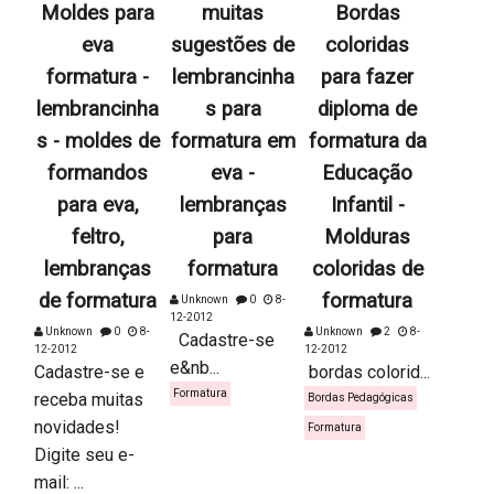
Moldes para
muitas
Bordas
eva
sugestões de
coloridas
formatura -
lembrancinha
para fazer
lembrancinha
s para
diploma de
s - moldes de
formatura em
formatura da
formandos
eva -
Educação
para eva,
lembranças
Infantil -
feltro,
para
Molduras
lembranças
formatura
coloridas de
de formatura
formatura
Unknown
0
8-
12-2012
Unknown
0
8-
Unknown
2
8-
Cadastre-se
12-2012
12-2012
e&nb...
Cadastre-se e
bordas colorid...
Formatura
receba muitas
Bordas Pedagógicas
novidades!
Formatura
Digite seu e-
mail: ...