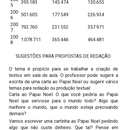
395.183
145.474
130.655
5
200
501.605
177.549
226.934
6
200
792.760
231.552
357.971
7
200
1.078.711
365.446
464.481
8
SUGESTÕES PARA PROPOSTAS DE REDAÇÃO:
O tema é propício para se trabalhar a criação de
textos em sala de aula. O professor pode sugerir a
escrita de uma carta ao Papai Noel ou sugerir vários
temas para redação ou produção textual:
Carta ao Papai Noel: O que você pediria ao Papai
Noel que servisse para o mundo todo? Algo que
melhore o mundo, que o mundo esteja precisando
demais?
Vamos escrever uma cartinha ao Papai Noel pedindo
algo que não custe dinheiro. Que tal? Pense em