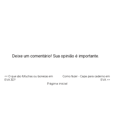
Deixe um comentário! Sua opinião é importante.
<< O que são fofuchas ou bonecas em
Como fazer - Capa para caderno em
EVA 3D?
EVA >>
Página inicial