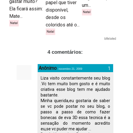
gastar muito?
papel que tiver
um...
Ela ficará assim:
disponível,
Natal
Mate...
desde os
Natal
coloridos até o...
Natal
bRelated
4 comentários:
Anônimo
novembro 21, 2009
Liza visito constantemente seu blog
.Vc tem muito bom gosto e é muito
criativa esse blog tem me ajudado
bastante.
Minha querida,eu gostaria de saber
se vc pode postar no seu blog, o
passo a passo de como fazer
bonecas de eva 3D essa tecnica é a
sensação do momento acredito
eu,se vc puder me ajudar ...