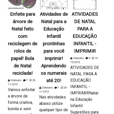
Enfeite para
Atividades de
ATIVIDADES
árvore de
Natal para a
DE NATAL
Natal feito
Educação
PARA A
com
Infantil
EDUCAÇÃO
reciclagem de
prontinhas
INFANTIL -
rolos de
para você
IMPRIMIR
papel! Bola
imprimir!
Unknown
0
14-
10-2015
de Natal
Aprendendo
ATIVIDADES DE
reciclada!
os numerais
NATAL PARA A
até 20!
EDUCAÇÃO
Unknown
7
25-
11-2015
INFANTIL -
Unknown
1
24-
Vamos enfeitar
11-2015
IMPRIMIRNatal
a árvore de
Nas atividades
na Educação
forma criativa,
abaixo utilize
Infantil:
bonita e sem
qualquer tipo de
Sugestões para