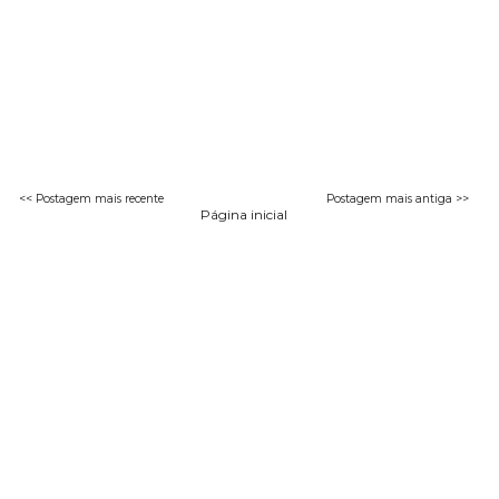
<< Postagem mais recente
Postagem mais antiga >>
Página inicial