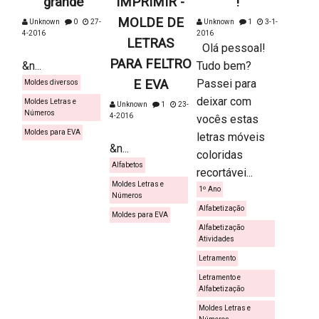
grande
IMPRIMIR -
!
MOLDE DE
Unknown
0
27-
Unknown
1
3-1-
4-2016
2016
LETRAS
Olá pessoal!
PARA FELTRO
&n...
Tudo bem?
E EVA
Passei para
Moldes diversos
deixar com
Moldes Letras e
Unknown
1
23-
Números
4-2016
vocês estas
Moldes para EVA
letras móveis
&n...
coloridas
Alfabetos
recortávei...
Moldes Letras e
1º Ano
Números
Alfabetização
Moldes para EVA
Alfabetização
Atividades
Letramento
Letramento e
Alfabetização
Moldes Letras e