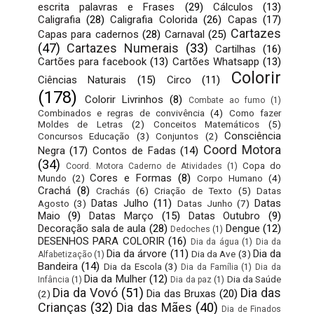
escrita palavras e Frases
(29)
Cálculos
(13)
Caligrafia
(28)
Caligrafia Colorida
(26)
Capas
(17)
Cartazes
Capas para cadernos
(28)
Carnaval
(25)
(47)
Cartazes Numerais
(33)
Cartilhas
(16)
Cartões para facebook
(13)
Cartões Whatsapp
(13)
Colorir
Ciências Naturais
(15)
Circo
(11)
(178)
Colorir Livrinhos
(8)
Combate ao fumo
(1)
Combinados e regras de convivência
(4)
Como fazer
Moldes de Letras
(2)
Conceitos Matemáticos
(5)
Consciência
Concursos Educação
(3)
Conjuntos
(2)
Coord Motora
Negra
(17)
Contos de Fadas
(14)
(34)
Copa do
Coord. Motora Caderno de Atividades
(1)
Cores e Formas
(8)
Mundo
(2)
Corpo Humano
(4)
Crachá
(8)
Crachás
(6)
Criação de Texto
(5)
Datas
Datas Julho
(11)
Datas
Agosto
(3)
Datas Junho
(7)
Maio
(9)
Datas Março
(15)
Datas Outubro
(9)
Decoração sala de aula
(28)
Dengue
(12)
Dedoches
(1)
DESENHOS PARA COLORIR
(16)
Dia da água
(1)
Dia da
Dia da árvore
(11)
Dia da
Dia da Ave
(3)
Alfabetização
(1)
Bandeira
(14)
Dia da Escola
(3)
Dia da Família
(1)
Dia da
Dia da Mulher
(12)
Dia da Saúde
Infância
(1)
Dia da paz
(1)
Dia da Vovó
(51)
Dia das
Dia das Bruxas
(20)
(2)
Crianças
(32)
Dia das Mães
(40)
Dia de Finados