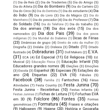
Dia de Reis
(2)
Dia de Tiradentes
(5)
Dia do Amigo
(5)
(1)
Dia do Bombeiro
(9)
Dia do Atleta
(3)
Dia do Carteiro
(2)
Dia
Dia do Circo
(6)
Dia do estudante
(4)
Dia do Dentista
(1)
do Índio
(9)
Dia do Livro
(3)
Dia do Mágico
(2)
Dia do
Dia
Dia do pescador
(4)
Dia do Professor
(7)
Marinheiro
(1)
do Soldado
(16)
Dia do trabalho
(3)
Dia do Telefone
(1)
Dia dos animais
(18)
Dia dos avós
(15)
Dia dos
Dia dos Pais
(39)
namorados
(2)
Dia dos povos
Dicas de Férias
indígenas
(1)
Dia Mundial do Diabetes
(1)
(23)
Dinâmicas de grupo
(4)
Direito de voto da mulher
(1)
Ditado
(11)
Disgrafia
(2)
Dislalia
(2)
Dislexia
(3)
Ditado
Dobraduras
(31)
E.V.A.
Ilustrado
(4)
Doll Makers
(2)
(31)
Ed Especial
(11)
Ed Religiosa
(10)
ECA
(4)
Ed.
Educação Infantil
(10)
Musical
(2)
Educação Física
(1)
Educadores grandes nomes
(8)
Eleições
(3)
Emoções
Espanhol
(8)
Especiais
(9)
Estações do
(3)
Escola
(3)
ano
(24)
Etiquetas
(22)
EVA
(10)
Fábulas
(5)
Facebook
(38)
Fantoches
(16)
Férias
Família
(1)
Festa Junina
(70)
Atividades
(7)
Festa Country
(3)
Festa Junina - Receitinhas
(10)
Festas Infantis
(4)
Fichas de Leitura
(11)
Fofuchas EVA
Festas Juninas
(1)
Folclore
(86)
Fontes
(35)
em 3D
(9)
Formas
Formatura
(45)
Frases e citações
geométricas
(7)
(9)
Halloween
(9)
Higiene
(20)
História e Geografia