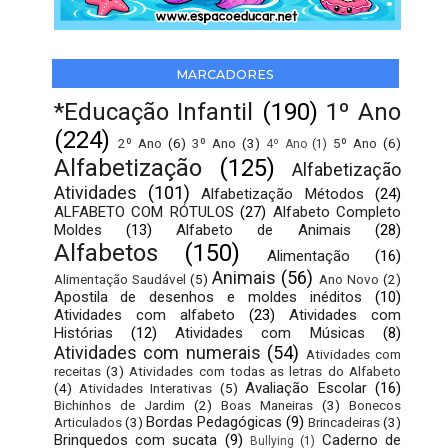
MARCADORES
*Educação Infantil
(190)
1º Ano
(224)
2º Ano
(6)
3º Ano
(3)
5º Ano
(6)
4º Ano
(1)
Alfabetização
(125)
Alfabetização
Atividades
(101)
Alfabetização Métodos
(24)
ALFABETO COM RÓTULOS
(27)
Alfabeto Completo
Moldes
(13)
Alfabeto de Animais
(28)
Alfabetos
(150)
Alimentação
(16)
Animais
(56)
Alimentação Saudável
(5)
Ano Novo
(2)
Apostila de desenhos e moldes inéditos
(10)
Atividades com alfabeto
(23)
Atividades com
Histórias
(12)
Atividades com Músicas
(8)
Atividades com numerais
(54)
Atividades com
receitas
(3)
Atividades com todas as letras do Alfabeto
Avaliação Escolar
(16)
(4)
Atividades Interativas
(5)
Bichinhos de Jardim
(2)
Boas Maneiras
(3)
Bonecos
Bordas Pedagógicas
(9)
Articulados
(3)
Brincadeiras
(3)
Brinquedos com sucata
(9)
Caderno de
Bullying
(1)