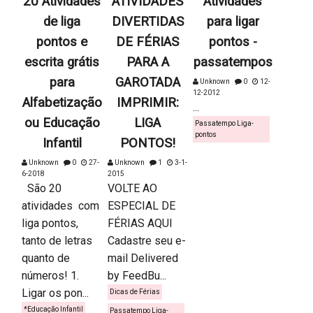
20 Atividades
ATIVIDADES
Atividades
de liga
DIVERTIDAS
para ligar
pontos e
DE FÉRIAS
pontos -
escrita grátis
PARA A
passatempos
para
GAROTADA
Unknown
0
12-
12-2012
Alfabetização
IMPRIMIR:
...
ou Educação
LIGA
Passatempo Liga-
pontos
Infantil
PONTOS!
Unknown
0
27-
Unknown
1
3-1-
6-2018
2015
São 20
VOLTE AO
atividades com
ESPECIAL DE
liga pontos,
FÉRIAS AQUI
tanto de letras
Cadastre seu e-
quanto de
mail Delivered
números! 1.
by FeedBu...
Ligar os pon...
Dicas de Férias
*Educação Infantil
Passatempo Liga-