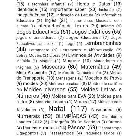
(15)
Horas e Datas
(13)
Historinhas Infantis
(7)
Identidade
(15)
Importante saber
(20)
Inclusão
(2)
Independência
(12)
Indicação de Leitura
(2)
Informática
Inglês
(21)
Educativa
(2)
Instrumentos Musicais com
Interpretação de Textos
(20)
Inverno
(6)
sucata
(1)
Jogos Educativos
(51)
Jogos Didáticos
(65)
jogos e brincadeiras
(7)
Jogos Educativos
(7)
Jogos
Lembrancinhas
Lego
(5)
Educativos para baixar
(1)
(44)
Letramento
(6)
Letramento e Alfabetização
(7)
Livrinhos de Atividades
(9)
Letras Móveis
(2)
Libras
(4)
Maquete
(10)
Mágica
(3)
Marcadores de
Mafalda
(1)
Máscaras
(86)
Matemática
(49)
Páginas
(5)
Meio Ambiente
(12)
Meios
Meios de Comunicação
(2)
de Transporte
(10)
Modelos de Prova
Mensagens
(2)
(9)
moldes
(20)
Moldes de caixas
(5)
Moldes de cartões
Moldes diversos
(55)
Moldes Letras e
(5)
Números
(46)
Moldes para EVA
(23)
Moldes para
feltro
(8)
Murais
(17)
Monteiro Lobato
(3)
Músicas com
Natal
(117)
Novidades
(8)
Atividades
(3)
Numerais
(53)
OLIMPÍADAS
(43)
Olimpíadas
Londres 2012
(5)
Ortografia
(5)
Os Sentidos
(3)
Outono
Páscoa
(69)
Painéis e murais
(14)
(4)
Passatempo
Liga-pontos
(5)
Passatempos
(4)
Pequenos textos
(1)