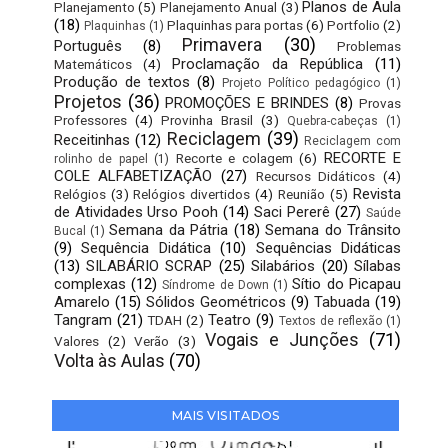
Planos de Aula
Planejamento
(5)
Planejamento Anual
(3)
(18)
Plaquinhas para portas
(6)
Portfolio
(2)
Plaquinhas
(1)
Primavera
(30)
Português
(8)
Problemas
Proclamação da República
(11)
Matemáticos
(4)
Produção de textos
(8)
Projeto Político pedagógico
(1)
Projetos
(36)
PROMOÇÕES E BRINDES
(8)
Provas
Professores
(4)
Provinha Brasil
(3)
Quebra-cabeças
(1)
Reciclagem
(39)
Receitinhas
(12)
Reciclagem com
RECORTE E
Recorte e colagem
(6)
rolinho de papel
(1)
COLE ALFABETIZAÇÃO
(27)
Recursos Didáticos
(4)
Revista
Relógios
(3)
Relógios divertidos
(4)
Reunião
(5)
de Atividades Urso Pooh
(14)
Saci Pererê
(27)
Saúde
Semana da Pátria
(18)
Semana do Trânsito
Bucal
(1)
(9)
Sequência Didática
(10)
Sequências Didáticas
(13)
SILABÁRIO SCRAP
(25)
Silabários
(20)
Sílabas
complexas
(12)
Sítio do Picapau
Síndrome de Down
(1)
Amarelo
(15)
Sólidos Geométricos
(9)
Tabuada
(19)
Tangram
(21)
Teatro
(9)
TDAH
(2)
Textos de reflexão
(1)
Vogais e Junções
(71)
Valores
(2)
Verão
(3)
Volta às Aulas
(70)
MAIS VISITADOS