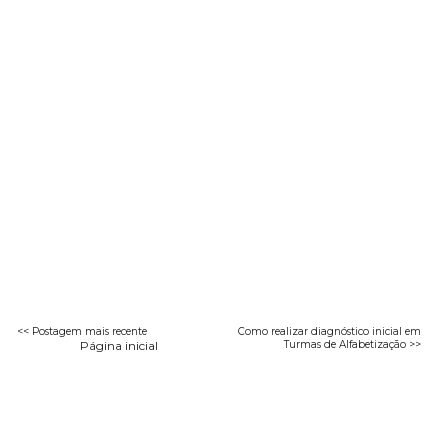
<< Postagem mais recente
Como realizar diagnóstico inicial em
Página inicial
Turmas de Alfabetização >>