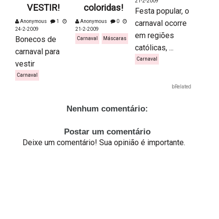
21-2-2009
VESTIR!
coloridas!
Festa popular, o
Anonymous
1
Anonymous
0
carnaval ocorre
24-2-2009
21-2-2009
em regiões
Bonecos de
Carnaval
Máscaras
católicas, ...
carnaval para
Carnaval
vestir
Carnaval
bRelated
Nenhum comentário:
Postar um comentário
Deixe um comentário! Sua opinião é importante.