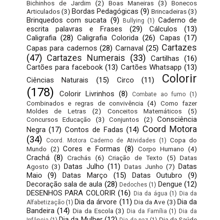
Bichinhos de Jardim
(2)
Boas Maneiras
(3)
Bonecos
Bordas Pedagógicas
(9)
Articulados
(3)
Brincadeiras
(3)
Brinquedos com sucata
(9)
Caderno de
Bullying
(1)
escrita palavras e Frases
(29)
Cálculos
(13)
Caligrafia
(28)
Caligrafia Colorida
(26)
Capas
(17)
Cartazes
Capas para cadernos
(28)
Carnaval
(25)
(47)
Cartazes Numerais
(33)
Cartilhas
(16)
Cartões para facebook
(13)
Cartões Whatsapp
(13)
Colorir
Ciências Naturais
(15)
Circo
(11)
(178)
Colorir Livrinhos
(8)
Combate ao fumo
(1)
Combinados e regras de convivência
(4)
Como fazer
Moldes de Letras
(2)
Conceitos Matemáticos
(5)
Consciência
Concursos Educação
(3)
Conjuntos
(2)
Coord Motora
Negra
(17)
Contos de Fadas
(14)
(34)
Copa do
Coord. Motora Caderno de Atividades
(1)
Cores e Formas
(8)
Mundo
(2)
Corpo Humano
(4)
Crachá
(8)
Crachás
(6)
Criação de Texto
(5)
Datas
Datas Julho
(11)
Datas
Agosto
(3)
Datas Junho
(7)
Maio
(9)
Datas Março
(15)
Datas Outubro
(9)
Decoração sala de aula
(28)
Dengue
(12)
Dedoches
(1)
DESENHOS PARA COLORIR
(16)
Dia da água
(1)
Dia da
Dia da árvore
(11)
Dia da
Dia da Ave
(3)
Alfabetização
(1)
Bandeira
(14)
Dia da Escola
(3)
Dia da Família
(1)
Dia da
Dia da Mulher
(12)
Dia da Saúde
Infância
(1)
Dia da paz
(1)