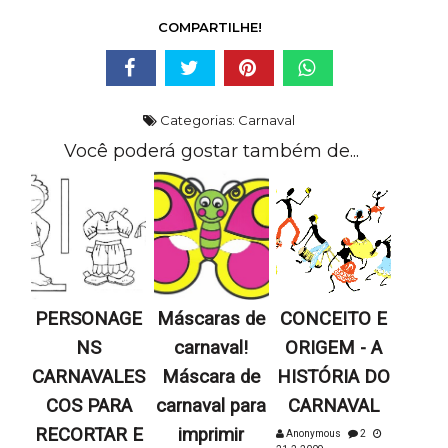
COMPARTILHE!
Categorias:
Carnaval
Você poderá gostar também de...
PERSONAGE
Máscaras de
CONCEITO E
NS
carnaval!
ORIGEM - A
CARNAVALES
Máscara de
HISTÓRIA DO
COS PARA
carnaval para
CARNAVAL
RECORTAR E
imprimir
Anonymous
2