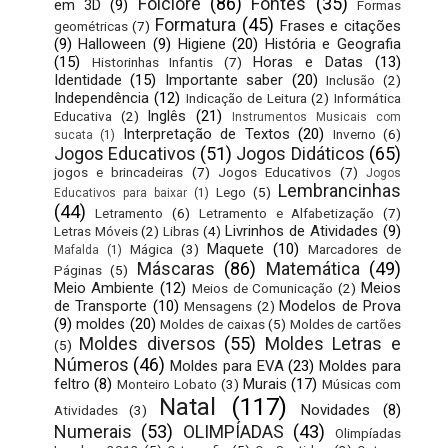
Folclore
(86)
Fontes
(35)
em 3D
(9)
Formas
Formatura
(45)
Frases e citações
geométricas
(7)
(9)
Halloween
(9)
Higiene
(20)
História e Geografia
(15)
Horas e Datas
(13)
Historinhas Infantis
(7)
Identidade
(15)
Importante saber
(20)
Inclusão
(2)
Independência
(12)
Indicação de Leitura
(2)
Informática
Inglês
(21)
Educativa
(2)
Instrumentos Musicais com
Interpretação de Textos
(20)
Inverno
(6)
sucata
(1)
Jogos Educativos
(51)
Jogos Didáticos
(65)
jogos e brincadeiras
(7)
Jogos Educativos
(7)
Jogos
Lembrancinhas
Lego
(5)
Educativos para baixar
(1)
(44)
Letramento
(6)
Letramento e Alfabetização
(7)
Livrinhos de Atividades
(9)
Letras Móveis
(2)
Libras
(4)
Maquete
(10)
Mágica
(3)
Marcadores de
Mafalda
(1)
Máscaras
(86)
Matemática
(49)
Páginas
(5)
Meio Ambiente
(12)
Meios
Meios de Comunicação
(2)
de Transporte
(10)
Modelos de Prova
Mensagens
(2)
(9)
moldes
(20)
Moldes de caixas
(5)
Moldes de cartões
Moldes diversos
(55)
Moldes Letras e
(5)
Números
(46)
Moldes para EVA
(23)
Moldes para
feltro
(8)
Murais
(17)
Monteiro Lobato
(3)
Músicas com
Natal
(117)
Novidades
(8)
Atividades
(3)
Numerais
(53)
OLIMPÍADAS
(43)
Olimpíadas