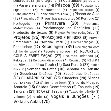
Londres 2012
(5)
Ortografia
(5)
Os Sentidos
(3)
Outono
Páscoa
(69)
Painéis e murais
(14)
(4)
Passatempo
Liga-pontos
(5)
Passatempos
(4)
Pequenos textos
(1)
Planos de Aula
Planejamento
(5)
Planejamento Anual
(3)
(18)
Plaquinhas para portas
(6)
Portfolio
(2)
Plaquinhas
(1)
Primavera
(30)
Português
(8)
Problemas
Proclamação da República
(11)
Matemáticos
(4)
Produção de textos
(8)
Projeto Político pedagógico
(1)
Projetos
(36)
PROMOÇÕES E BRINDES
(8)
Provas
Professores
(4)
Provinha Brasil
(3)
Quebra-cabeças
(1)
Reciclagem
(39)
Receitinhas
(12)
Reciclagem com
RECORTE E
Recorte e colagem
(6)
rolinho de papel
(1)
COLE ALFABETIZAÇÃO
(27)
Recursos Didáticos
(4)
Revista
Relógios
(3)
Relógios divertidos
(4)
Reunião
(5)
de Atividades Urso Pooh
(14)
Saci Pererê
(27)
Saúde
Semana da Pátria
(18)
Semana do Trânsito
Bucal
(1)
(9)
Sequência Didática
(10)
Sequências Didáticas
(13)
SILABÁRIO SCRAP
(25)
Silabários
(20)
Sílabas
complexas
(12)
Sítio do Picapau
Síndrome de Down
(1)
Amarelo
(15)
Sólidos Geométricos
(9)
Tabuada
(19)
Tangram
(21)
Teatro
(9)
TDAH
(2)
Textos de reflexão
(1)
Vogais e Junções
(71)
Valores
(2)
Verão
(3)
Volta às Aulas
(70)