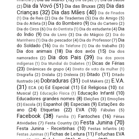
Dia da Vovó
(51)
Dia das
Dia das Bruxas
(20)
(2)
Crianças
(32)
Dia das Mães
(40)
Dia de Finados
Dia de Reis
(2)
Dia de Tiradentes
(5)
Dia do Amigo
(5)
(1)
Dia do Bombeiro
(9)
Dia do Atleta
(3)
Dia do Carteiro
(2)
Dia
Dia do Circo
(6)
Dia do estudante
(4)
Dia do Dentista
(1)
do Índio
(9)
Dia do Livro
(3)
Dia do Mágico
(2)
Dia do
Dia
Dia do pescador
(4)
Dia do Professor
(7)
Marinheiro
(1)
do Soldado
(16)
Dia do trabalho
(3)
Dia do Telefone
(1)
Dia dos animais
(18)
Dia dos avós
(15)
Dia dos
Dia dos Pais
(39)
namorados
(2)
Dia dos povos
Dicas de Férias
indígenas
(1)
Dia Mundial do Diabetes
(1)
(23)
Dinâmicas de grupo
(4)
Direito de voto da mulher
(1)
Ditado
(11)
Disgrafia
(2)
Dislalia
(2)
Dislexia
(3)
Ditado
Dobraduras
(31)
E.V.A.
Ilustrado
(4)
Doll Makers
(2)
(31)
Ed Especial
(11)
Ed Religiosa
(10)
ECA
(4)
Ed.
Educação Infantil
(10)
Musical
(2)
Educação Física
(1)
Educadores grandes nomes
(8)
Eleições
(3)
Emoções
Espanhol
(8)
Especiais
(9)
Estações do
(3)
Escola
(3)
ano
(24)
Etiquetas
(22)
EVA
(10)
Fábulas
(5)
Facebook
(38)
Fantoches
(16)
Férias
Família
(1)
Festa Junina
(70)
Atividades
(7)
Festa Country
(3)
Festa Junina - Receitinhas
(10)
Festas Infantis
(4)
Fichas de Leitura
(11)
Fofuchas EVA
Festas Juninas
(1)