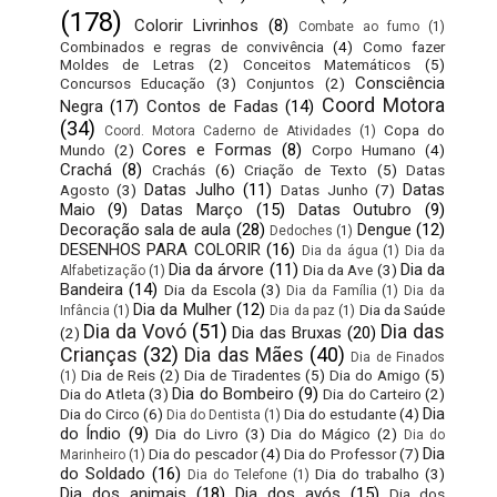
(178)
Colorir Livrinhos
(8)
Combate ao fumo
(1)
Combinados e regras de convivência
(4)
Como fazer
Moldes de Letras
(2)
Conceitos Matemáticos
(5)
Consciência
Concursos Educação
(3)
Conjuntos
(2)
Coord Motora
Negra
(17)
Contos de Fadas
(14)
(34)
Copa do
Coord. Motora Caderno de Atividades
(1)
Cores e Formas
(8)
Mundo
(2)
Corpo Humano
(4)
Crachá
(8)
Crachás
(6)
Criação de Texto
(5)
Datas
Datas Julho
(11)
Datas
Agosto
(3)
Datas Junho
(7)
Maio
(9)
Datas Março
(15)
Datas Outubro
(9)
Decoração sala de aula
(28)
Dengue
(12)
Dedoches
(1)
DESENHOS PARA COLORIR
(16)
Dia da água
(1)
Dia da
Dia da árvore
(11)
Dia da
Dia da Ave
(3)
Alfabetização
(1)
Bandeira
(14)
Dia da Escola
(3)
Dia da Família
(1)
Dia da
Dia da Mulher
(12)
Dia da Saúde
Infância
(1)
Dia da paz
(1)
Dia da Vovó
(51)
Dia das
Dia das Bruxas
(20)
(2)
Crianças
(32)
Dia das Mães
(40)
Dia de Finados
Dia de Reis
(2)
Dia de Tiradentes
(5)
Dia do Amigo
(5)
(1)
Dia do Bombeiro
(9)
Dia do Atleta
(3)
Dia do Carteiro
(2)
Dia
Dia do Circo
(6)
Dia do estudante
(4)
Dia do Dentista
(1)
do Índio
(9)
Dia do Livro
(3)
Dia do Mágico
(2)
Dia do
Dia
Dia do pescador
(4)
Dia do Professor
(7)
Marinheiro
(1)
do Soldado
(16)
Dia do trabalho
(3)
Dia do Telefone
(1)
Dia dos animais
(18)
Dia dos avós
(15)
Dia dos