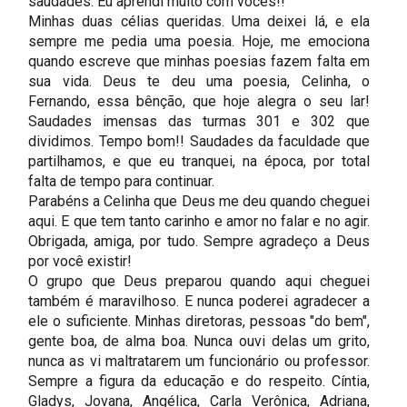
saudades. Eu aprendi muito com vocês!!
Minhas duas célias queridas. Uma deixei lá, e ela
sempre me pedia uma poesia. Hoje, me emociona
quando escreve que minhas poesias fazem falta em
sua vida. Deus te deu uma poesia, Celinha, o
Fernando, essa bênção, que hoje alegra o seu lar!
Saudades imensas das turmas 301 e 302 que
dividimos. Tempo bom!! Saudades da faculdade que
partilhamos, e que eu tranquei, na época, por total
falta de tempo para continuar.
Parabéns a Celinha que Deus me deu quando cheguei
aqui. E que tem tanto carinho e amor no falar e no agir.
Obrigada, amiga, por tudo. Sempre agradeço a Deus
por você existir!
O grupo que Deus preparou quando aqui cheguei
também é maravilhoso. E nunca poderei agradecer a
ele o suficiente. Minhas diretoras, pessoas "do bem",
gente boa, de alma boa. Nunca ouvi delas um grito,
nunca as vi maltratarem um funcionário ou professor.
Sempre a figura da educação e do respeito. Cíntia,
Gladys, Jovana, Angélica, Carla Verônica, Adriana,