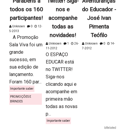
Parabéns a
Twitter! Siga-
Aventuranças
todos os 160
nos e
do Educador -
participantes!
acompanhe
José Ivan
todas as
Pimenta
Unknown
0
12-
5-2013
novidades!
Teófilo
A Promoção
Sala Viva foi um
Unknown
1
26-
Unknown
0
14-
11-2012
7-2012
grande
O ESPAÇO
sucesso, em
EDUCAR está
sua edição de
no TWITTER!
lançamento.
Siga-nos
Foram 160 par...
clicando aqui e
Importante saber
acompanhe em
PROMOÇÕES E
primeira mão
BRINDES
todas as novas
p...
Importante saber
bRelated