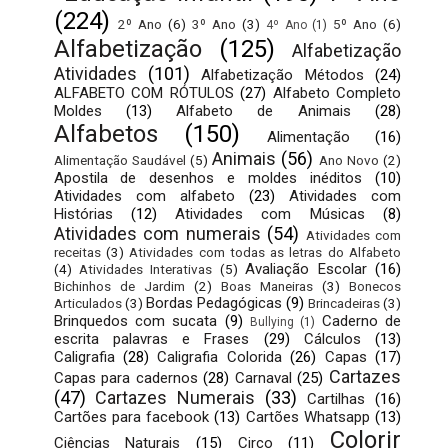
(224)
2º Ano
(6)
3º Ano
(3)
5º Ano
(6)
4º Ano
(1)
Alfabetização
(125)
Alfabetização
Atividades
(101)
Alfabetização Métodos
(24)
ALFABETO COM RÓTULOS
(27)
Alfabeto Completo
Moldes
(13)
Alfabeto de Animais
(28)
Alfabetos
(150)
Alimentação
(16)
Animais
(56)
Alimentação Saudável
(5)
Ano Novo
(2)
Apostila de desenhos e moldes inéditos
(10)
Atividades com alfabeto
(23)
Atividades com
Histórias
(12)
Atividades com Músicas
(8)
Atividades com numerais
(54)
Atividades com
receitas
(3)
Atividades com todas as letras do Alfabeto
Avaliação Escolar
(16)
(4)
Atividades Interativas
(5)
Bichinhos de Jardim
(2)
Boas Maneiras
(3)
Bonecos
Bordas Pedagógicas
(9)
Articulados
(3)
Brincadeiras
(3)
Brinquedos com sucata
(9)
Caderno de
Bullying
(1)
escrita palavras e Frases
(29)
Cálculos
(13)
Caligrafia
(28)
Caligrafia Colorida
(26)
Capas
(17)
Cartazes
Capas para cadernos
(28)
Carnaval
(25)
(47)
Cartazes Numerais
(33)
Cartilhas
(16)
Cartões para facebook
(13)
Cartões Whatsapp
(13)
Colorir
Ciências Naturais
(15)
Circo
(11)