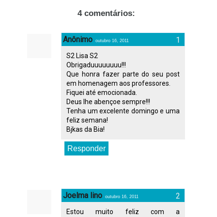
4 comentários:
Anônimo
outubro 16, 2011
S2 Lisa S2
Obrigaduuuuuuuu!!!
Que honra fazer parte do seu post
em homenagem aos professores.
Fiquei até emocionada.
Deus lhe abençoe sempre!!!
Tenha um excelente domingo e uma
feliz semana!
Bjkas da Bia!
Responder
Joelma lino
outubro 16, 2011
Estou muito feliz com a