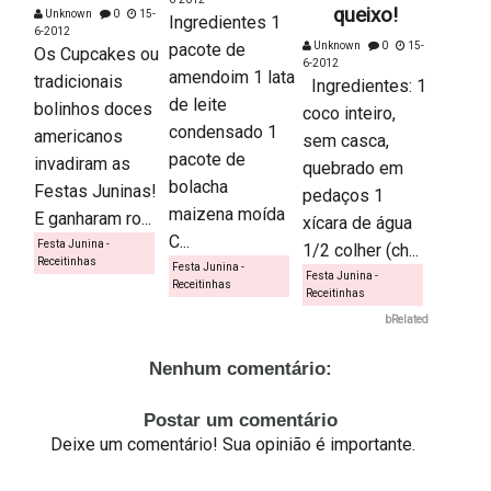
queixo!
Unknown
0
15-
Ingredientes 1
6-2012
pacote de
Unknown
0
15-
Os Cupcakes ou
6-2012
amendoim 1 lata
tradicionais
Ingredientes: 1
de leite
bolinhos doces
coco inteiro,
condensado 1
americanos
sem casca,
pacote de
invadiram as
quebrado em
bolacha
Festas Juninas!
pedaços 1
maizena moída
E ganharam ro...
xícara de água
C...
Festa Junina -
1/2 colher (ch...
Receitinhas
Festa Junina -
Festa Junina -
Receitinhas
Receitinhas
bRelated
Nenhum comentário:
Postar um comentário
Deixe um comentário! Sua opinião é importante.