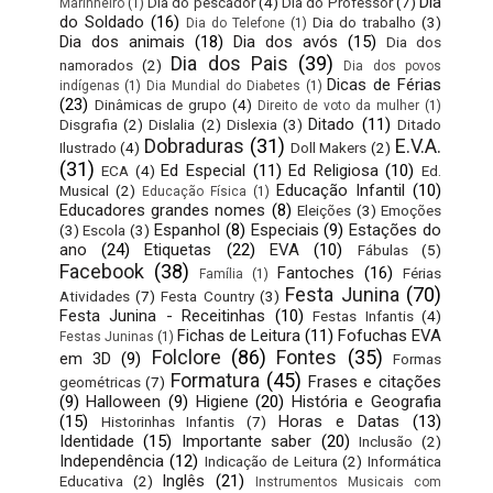
Dia
Dia do pescador
(4)
Dia do Professor
(7)
Marinheiro
(1)
do Soldado
(16)
Dia do trabalho
(3)
Dia do Telefone
(1)
Dia dos animais
(18)
Dia dos avós
(15)
Dia dos
Dia dos Pais
(39)
namorados
(2)
Dia dos povos
Dicas de Férias
indígenas
(1)
Dia Mundial do Diabetes
(1)
(23)
Dinâmicas de grupo
(4)
Direito de voto da mulher
(1)
Ditado
(11)
Disgrafia
(2)
Dislalia
(2)
Dislexia
(3)
Ditado
Dobraduras
(31)
E.V.A.
Ilustrado
(4)
Doll Makers
(2)
(31)
Ed Especial
(11)
Ed Religiosa
(10)
ECA
(4)
Ed.
Educação Infantil
(10)
Musical
(2)
Educação Física
(1)
Educadores grandes nomes
(8)
Eleições
(3)
Emoções
Espanhol
(8)
Especiais
(9)
Estações do
(3)
Escola
(3)
ano
(24)
Etiquetas
(22)
EVA
(10)
Fábulas
(5)
Facebook
(38)
Fantoches
(16)
Férias
Família
(1)
Festa Junina
(70)
Atividades
(7)
Festa Country
(3)
Festa Junina - Receitinhas
(10)
Festas Infantis
(4)
Fichas de Leitura
(11)
Fofuchas EVA
Festas Juninas
(1)
Folclore
(86)
Fontes
(35)
em 3D
(9)
Formas
Formatura
(45)
Frases e citações
geométricas
(7)
(9)
Halloween
(9)
Higiene
(20)
História e Geografia
(15)
Horas e Datas
(13)
Historinhas Infantis
(7)
Identidade
(15)
Importante saber
(20)
Inclusão
(2)
Independência
(12)
Indicação de Leitura
(2)
Informática
Inglês
(21)
Educativa
(2)
Instrumentos Musicais com