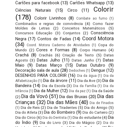
Cartões para facebook
(13)
Cartões Whatsapp
(13)
Colorir
Ciências Naturais
(15)
Circo
(11)
(178)
Colorir Livrinhos
(8)
Combate ao fumo
(1)
Combinados e regras de convivência
(4)
Como fazer
Moldes de Letras
(2)
Conceitos Matemáticos
(5)
Consciência
Concursos Educação
(3)
Conjuntos
(2)
Coord Motora
Negra
(17)
Contos de Fadas
(14)
(34)
Copa do
Coord. Motora Caderno de Atividades
(1)
Cores e Formas
(8)
Mundo
(2)
Corpo Humano
(4)
Crachá
(8)
Crachás
(6)
Criação de Texto
(5)
Datas
Datas Julho
(11)
Datas
Agosto
(3)
Datas Junho
(7)
Maio
(9)
Datas Março
(15)
Datas Outubro
(9)
Decoração sala de aula
(28)
Dengue
(12)
Dedoches
(1)
DESENHOS PARA COLORIR
(16)
Dia da água
(1)
Dia da
Dia da árvore
(11)
Dia da
Dia da Ave
(3)
Alfabetização
(1)
Bandeira
(14)
Dia da Escola
(3)
Dia da Família
(1)
Dia da
Dia da Mulher
(12)
Dia da Saúde
Infância
(1)
Dia da paz
(1)
Dia da Vovó
(51)
Dia das
Dia das Bruxas
(20)
(2)
Crianças
(32)
Dia das Mães
(40)
Dia de Finados
Dia de Reis
(2)
Dia de Tiradentes
(5)
Dia do Amigo
(5)
(1)
Dia do Bombeiro
(9)
Dia do Atleta
(3)
Dia do Carteiro
(2)
Dia
Dia do Circo
(6)
Dia do estudante
(4)
Dia do Dentista
(1)
do Índio
(9)
Dia do Livro
(3)
Dia do Mágico
(2)
Dia do