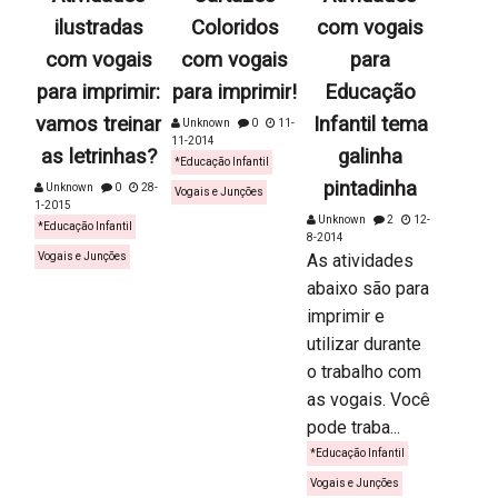
ilustradas
Coloridos
com vogais
com vogais
com vogais
para
para imprimir:
para imprimir!
Educação
vamos treinar
Infantil tema
Unknown
0
11-
11-2014
as letrinhas?
galinha
*Educação Infantil
pintadinha
Unknown
0
28-
Vogais e Junções
1-2015
Unknown
2
12-
*Educação Infantil
8-2014
Vogais e Junções
As atividades
abaixo são para
imprimir e
utilizar durante
o trabalho com
as vogais. Você
pode traba...
*Educação Infantil
Vogais e Junções