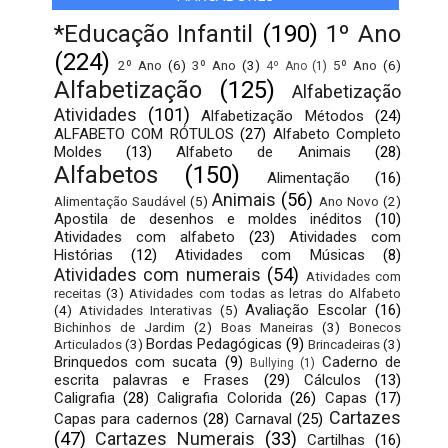
*Educação Infantil
(190)
1º Ano
(224)
2º Ano
(6)
3º Ano
(3)
5º Ano
(6)
4º Ano
(1)
Alfabetização
(125)
Alfabetização
Atividades
(101)
Alfabetização Métodos
(24)
ALFABETO COM RÓTULOS
(27)
Alfabeto Completo
Moldes
(13)
Alfabeto de Animais
(28)
Alfabetos
(150)
Alimentação
(16)
Animais
(56)
Alimentação Saudável
(5)
Ano Novo
(2)
Apostila de desenhos e moldes inéditos
(10)
Atividades com alfabeto
(23)
Atividades com
Histórias
(12)
Atividades com Músicas
(8)
Atividades com numerais
(54)
Atividades com
receitas
(3)
Atividades com todas as letras do Alfabeto
Avaliação Escolar
(16)
(4)
Atividades Interativas
(5)
Bichinhos de Jardim
(2)
Boas Maneiras
(3)
Bonecos
Bordas Pedagógicas
(9)
Articulados
(3)
Brincadeiras
(3)
Brinquedos com sucata
(9)
Caderno de
Bullying
(1)
escrita palavras e Frases
(29)
Cálculos
(13)
Caligrafia
(28)
Caligrafia Colorida
(26)
Capas
(17)
Cartazes
Capas para cadernos
(28)
Carnaval
(25)
(47)
Cartazes Numerais
(33)
Cartilhas
(16)