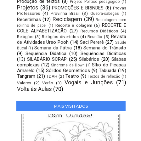
Produção de textos
(8)
Projeto Político pedagógico
(1)
Projetos
(36)
PROMOÇÕES E BRINDES
(8)
Provas
Professores
(4)
Provinha Brasil
(3)
Quebra-cabeças
(1)
Reciclagem
(39)
Receitinhas
(12)
Reciclagem com
RECORTE E
Recorte e colagem
(6)
rolinho de papel
(1)
COLE ALFABETIZAÇÃO
(27)
Recursos Didáticos
(4)
Revista
Relógios
(3)
Relógios divertidos
(4)
Reunião
(5)
de Atividades Urso Pooh
(14)
Saci Pererê
(27)
Saúde
Semana da Pátria
(18)
Semana do Trânsito
Bucal
(1)
(9)
Sequência Didática
(10)
Sequências Didáticas
(13)
SILABÁRIO SCRAP
(25)
Silabários
(20)
Sílabas
complexas
(12)
Sítio do Picapau
Síndrome de Down
(1)
Amarelo
(15)
Sólidos Geométricos
(9)
Tabuada
(19)
Tangram
(21)
Teatro
(9)
TDAH
(2)
Textos de reflexão
(1)
Vogais e Junções
(71)
Valores
(2)
Verão
(3)
Volta às Aulas
(70)
MAIS VISITADOS