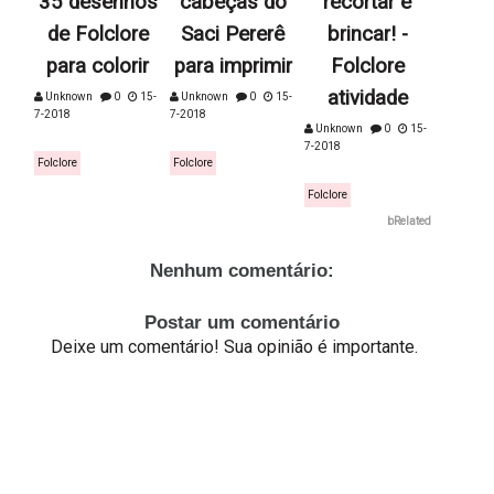
35 desenhos
cabeças do
recortar e
de Folclore
Saci Pererê
brincar! -
para colorir
para imprimir
Folclore
atividade
Unknown
0
15-
Unknown
0
15-
7-2018
7-2018
Unknown
0
15-
7-2018
Folclore
Folclore
Folclore
bRelated
Nenhum comentário:
Postar um comentário
Deixe um comentário! Sua opinião é importante.