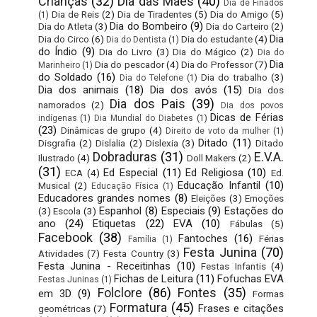
Crianças
(32)
Dia das Mães
(40)
Dia de Finados
Dia de Reis
(2)
Dia de Tiradentes
(5)
Dia do Amigo
(5)
(1)
Dia do Bombeiro
(9)
Dia do Atleta
(3)
Dia do Carteiro
(2)
Dia
Dia do Circo
(6)
Dia do estudante
(4)
Dia do Dentista
(1)
do Índio
(9)
Dia do Livro
(3)
Dia do Mágico
(2)
Dia do
Dia
Dia do pescador
(4)
Dia do Professor
(7)
Marinheiro
(1)
do Soldado
(16)
Dia do trabalho
(3)
Dia do Telefone
(1)
Dia dos animais
(18)
Dia dos avós
(15)
Dia dos
Dia dos Pais
(39)
namorados
(2)
Dia dos povos
Dicas de Férias
indígenas
(1)
Dia Mundial do Diabetes
(1)
(23)
Dinâmicas de grupo
(4)
Direito de voto da mulher
(1)
Ditado
(11)
Disgrafia
(2)
Dislalia
(2)
Dislexia
(3)
Ditado
Dobraduras
(31)
E.V.A.
Ilustrado
(4)
Doll Makers
(2)
(31)
Ed Especial
(11)
Ed Religiosa
(10)
ECA
(4)
Ed.
Educação Infantil
(10)
Musical
(2)
Educação Física
(1)
Educadores grandes nomes
(8)
Eleições
(3)
Emoções
Espanhol
(8)
Especiais
(9)
Estações do
(3)
Escola
(3)
ano
(24)
Etiquetas
(22)
EVA
(10)
Fábulas
(5)
Facebook
(38)
Fantoches
(16)
Férias
Família
(1)
Festa Junina
(70)
Atividades
(7)
Festa Country
(3)
Festa Junina - Receitinhas
(10)
Festas Infantis
(4)
Fichas de Leitura
(11)
Fofuchas EVA
Festas Juninas
(1)
Folclore
(86)
Fontes
(35)
em 3D
(9)
Formas
Formatura
(45)
Frases e citações
geométricas
(7)