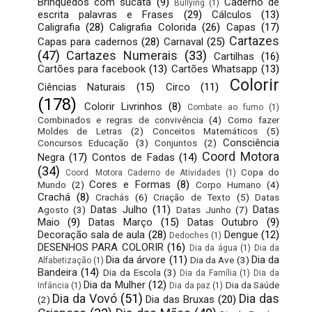
Brinquedos com sucata
(9)
Caderno de
Bullying
(1)
escrita palavras e Frases
(29)
Cálculos
(13)
Caligrafia
(28)
Caligrafia Colorida
(26)
Capas
(17)
Cartazes
Capas para cadernos
(28)
Carnaval
(25)
(47)
Cartazes Numerais
(33)
Cartilhas
(16)
Cartões para facebook
(13)
Cartões Whatsapp
(13)
Colorir
Ciências Naturais
(15)
Circo
(11)
(178)
Colorir Livrinhos
(8)
Combate ao fumo
(1)
Combinados e regras de convivência
(4)
Como fazer
Moldes de Letras
(2)
Conceitos Matemáticos
(5)
Consciência
Concursos Educação
(3)
Conjuntos
(2)
Coord Motora
Negra
(17)
Contos de Fadas
(14)
(34)
Copa do
Coord. Motora Caderno de Atividades
(1)
Cores e Formas
(8)
Mundo
(2)
Corpo Humano
(4)
Crachá
(8)
Crachás
(6)
Criação de Texto
(5)
Datas
Datas Julho
(11)
Datas
Agosto
(3)
Datas Junho
(7)
Maio
(9)
Datas Março
(15)
Datas Outubro
(9)
Decoração sala de aula
(28)
Dengue
(12)
Dedoches
(1)
DESENHOS PARA COLORIR
(16)
Dia da água
(1)
Dia da
Dia da árvore
(11)
Dia da
Dia da Ave
(3)
Alfabetização
(1)
Bandeira
(14)
Dia da Escola
(3)
Dia da Família
(1)
Dia da
Dia da Mulher
(12)
Dia da Saúde
Infância
(1)
Dia da paz
(1)
Dia da Vovó
(51)
Dia das
Dia das Bruxas
(20)
(2)