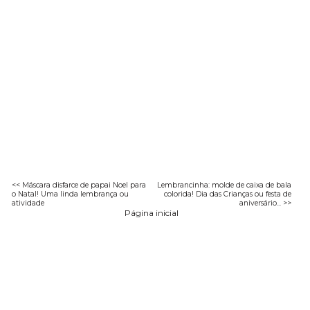
<< Máscara disfarce de papai Noel para
Lembrancinha: molde de caixa de bala
o Natal! Uma linda lembrança ou
colorida! Dia das Crianças ou festa de
atividade
aniversário... >>
Página inicial