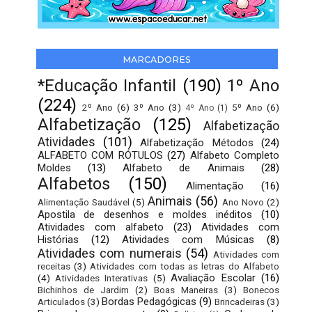
MARCADORES
*Educação Infantil
(190)
1º Ano
(224)
2º Ano
(6)
3º Ano
(3)
5º Ano
(6)
4º Ano
(1)
Alfabetização
(125)
Alfabetização
Atividades
(101)
Alfabetização Métodos
(24)
ALFABETO COM RÓTULOS
(27)
Alfabeto Completo
Moldes
(13)
Alfabeto de Animais
(28)
Alfabetos
(150)
Alimentação
(16)
Animais
(56)
Alimentação Saudável
(5)
Ano Novo
(2)
Apostila de desenhos e moldes inéditos
(10)
Atividades com alfabeto
(23)
Atividades com
Histórias
(12)
Atividades com Músicas
(8)
Atividades com numerais
(54)
Atividades com
receitas
(3)
Atividades com todas as letras do Alfabeto
Avaliação Escolar
(16)
(4)
Atividades Interativas
(5)
Bichinhos de Jardim
(2)
Boas Maneiras
(3)
Bonecos
Bordas Pedagógicas
(9)
Articulados
(3)
Brincadeiras
(3)