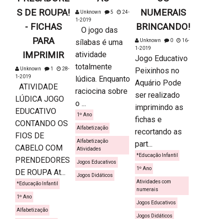
S DE ROUPA!
NUMERAIS
Unknown
5
24-
1-2019
- FICHAS
BRINCANDO!
O jogo das
PARA
sílabas é uma
Unknown
0
16-
1-2019
IMPRIMIR
atividade
Jogo Educativo
totalmente
Unknown
1
28-
Peixinhos no
1-2019
lúdica. Enquanto
Aquário Pode
ATIVIDADE
raciocina sobre
ser realizado
LÚDICA JOGO
o ...
imprimindo as
EDUCATIVO
1º Ano
fichas e
CONTANDO OS
Alfabetização
recortando as
FIOS DE
Alfabetização
part...
CABELO COM
Atividades
*Educação Infantil
PRENDEDORES
Jogos Educativos
1º Ano
DE ROUPA At...
Jogos Didáticos
Atividades com
*Educação Infantil
numerais
1º Ano
Jogos Educativos
Alfabetização
Jogos Didáticos