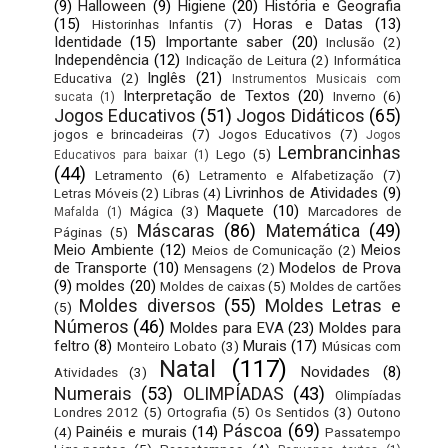
(9)
Halloween
(9)
Higiene
(20)
História e Geografia
(15)
Horas e Datas
(13)
Historinhas Infantis
(7)
Identidade
(15)
Importante saber
(20)
Inclusão
(2)
Independência
(12)
Indicação de Leitura
(2)
Informática
Inglês
(21)
Educativa
(2)
Instrumentos Musicais com
Interpretação de Textos
(20)
Inverno
(6)
sucata
(1)
Jogos Educativos
(51)
Jogos Didáticos
(65)
jogos e brincadeiras
(7)
Jogos Educativos
(7)
Jogos
Lembrancinhas
Lego
(5)
Educativos para baixar
(1)
(44)
Letramento
(6)
Letramento e Alfabetização
(7)
Livrinhos de Atividades
(9)
Letras Móveis
(2)
Libras
(4)
Maquete
(10)
Mágica
(3)
Marcadores de
Mafalda
(1)
Máscaras
(86)
Matemática
(49)
Páginas
(5)
Meio Ambiente
(12)
Meios
Meios de Comunicação
(2)
de Transporte
(10)
Modelos de Prova
Mensagens
(2)
(9)
moldes
(20)
Moldes de caixas
(5)
Moldes de cartões
Moldes diversos
(55)
Moldes Letras e
(5)
Números
(46)
Moldes para EVA
(23)
Moldes para
feltro
(8)
Murais
(17)
Monteiro Lobato
(3)
Músicas com
Natal
(117)
Novidades
(8)
Atividades
(3)
Numerais
(53)
OLIMPÍADAS
(43)
Olimpíadas
Londres 2012
(5)
Ortografia
(5)
Os Sentidos
(3)
Outono
Páscoa
(69)
Painéis e murais
(14)
(4)
Passatempo