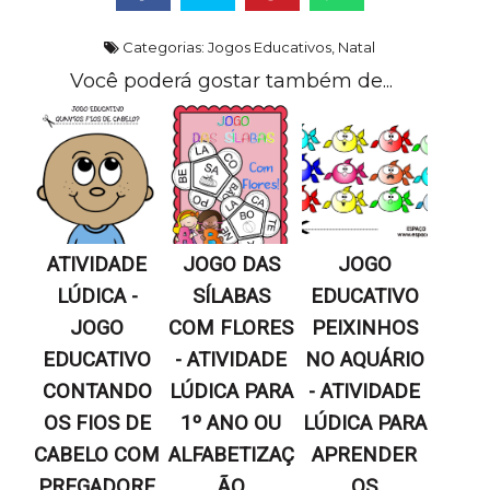
Categorias:
Jogos Educativos
,
Natal
Você poderá gostar também de...
ATIVIDADE
JOGO DAS
JOGO
LÚDICA -
SÍLABAS
EDUCATIVO
JOGO
COM FLORES
PEIXINHOS
EDUCATIVO
- ATIVIDADE
NO AQUÁRIO
CONTANDO
LÚDICA PARA
- ATIVIDADE
OS FIOS DE
1º ANO OU
LÚDICA PARA
CABELO COM
ALFABETIZAÇ
APRENDER
PREGADORE
ÃO
OS