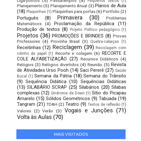
Liga-pontos
(5)
Passatempos
(4)
Pequenos textos
(1)
Planos de Aula
Planejamento
(5)
Planejamento Anual
(3)
(18)
Plaquinhas para portas
(6)
Portfolio
(2)
Plaquinhas
(1)
Primavera
(30)
Português
(8)
Problemas
Proclamação da República
(11)
Matemáticos
(4)
Produção de textos
(8)
Projeto Político pedagógico
(1)
Projetos
(36)
PROMOÇÕES E BRINDES
(8)
Provas
Professores
(4)
Provinha Brasil
(3)
Quebra-cabeças
(1)
Reciclagem
(39)
Receitinhas
(12)
Reciclagem com
RECORTE E
Recorte e colagem
(6)
rolinho de papel
(1)
COLE ALFABETIZAÇÃO
(27)
Recursos Didáticos
(4)
Revista
Relógios
(3)
Relógios divertidos
(4)
Reunião
(5)
de Atividades Urso Pooh
(14)
Saci Pererê
(27)
Saúde
Semana da Pátria
(18)
Semana do Trânsito
Bucal
(1)
(9)
Sequência Didática
(10)
Sequências Didáticas
(13)
SILABÁRIO SCRAP
(25)
Silabários
(20)
Sílabas
complexas
(12)
Sítio do Picapau
Síndrome de Down
(1)
Amarelo
(15)
Sólidos Geométricos
(9)
Tabuada
(19)
Tangram
(21)
Teatro
(9)
TDAH
(2)
Textos de reflexão
(1)
Vogais e Junções
(71)
Valores
(2)
Verão
(3)
Volta às Aulas
(70)
MAIS VISITADOS