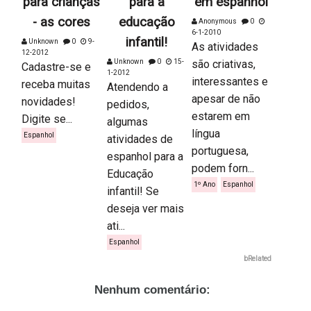
para crianças
para a
em espanhol
- as cores
educação
Anonymous
0
6-1-2010
infantil!
Unknown
0
9-
As atividades
12-2012
Unknown
0
15-
são criativas,
Cadastre-se e
1-2012
interessantes e
receba muitas
Atendendo a
apesar de não
novidades!
pedidos,
estarem em
Digite se...
algumas
língua
Espanhol
atividades de
portuguesa,
espanhol para a
podem forn...
Educação
1º Ano
Espanhol
infantil! Se
deseja ver mais
ati...
Espanhol
bRelated
Nenhum comentário: