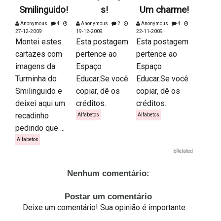
Smilinguido!
s!
Um charme!
Anonymous
4
Anonymous
2
Anonymous
4
27-12-2009
19-12-2009
22-11-2009
Montei estes
Esta postagem
Esta postagem
cartazes com
pertence ao
pertence ao
imagens da
Espaço
Espaço
Turminha do
Educar.Se você
Educar.Se você
Smilinguido e
copiar, dê os
copiar, dê os
deixei aqui um
créditos.
créditos.
recadinho
Alfabetos
Alfabetos
pedindo que ...
Alfabetos
bRelated
Nenhum comentário:
Postar um comentário
Deixe um comentário! Sua opinião é importante.