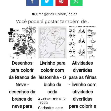
Categorias:
Colorir
,
Inglês
Você poderá gostar também de...
Desenhos
Livrinho para
Atividades
para colorir
colorir com
divertidas
da Branca de
historinha - O
para as férias
Neve -
bicho da
- livrinho com
desenhos da
seda
atividades
branca de
divertidas
Unknown
0
10-
12-2012
neve para
para colorir e
Cadastre-se e