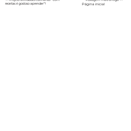
receitas é gostoso aprender"!
Página inicial