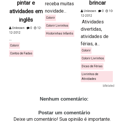
pintar e
brincar
receba muitas
atividades em
novidade...
Unknown
0
10-
12-2012
Colorir
inglês
Atividades
Colorir Livrinhos
Unknown
0
12-
divertidas,
12-2012
Historinhas Infantis
atividades de
...
férias, a...
Colorir
Colorir
Contos de Fadas
Colorir Livrinhos
Dicas de Férias
Livrinhos de
Atividades
bRelated
Nenhum comentário:
Postar um comentário
Deixe um comentário! Sua opinião é importante.