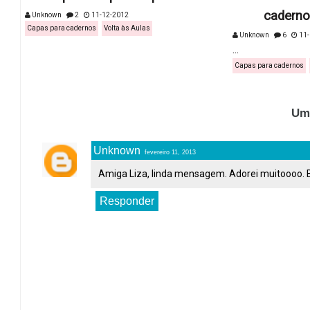
caderno
Unknown
2
11-12-2012
Capas para cadernos
Volta às Aulas
Unknown
6
11-
...
Capas para cadernos
Um
Unknown
fevereiro 11, 2013
Amiga Liza, linda mensagem. Adorei muitoooo. Bj
Responder