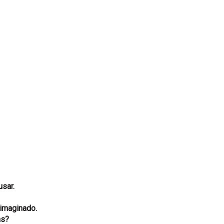
usar.
 imaginado.
as?