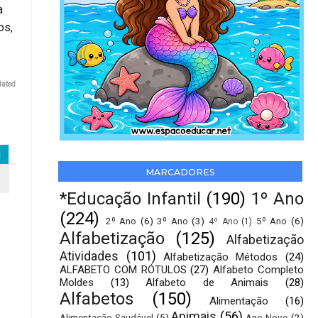
a
os,
lated
MARCADORES
*Educação Infantil
(190)
1º Ano
(224)
2º Ano
(6)
3º Ano
(3)
5º Ano
(6)
4º Ano
(1)
Alfabetização
(125)
Alfabetização
Atividades
(101)
Alfabetização Métodos
(24)
ALFABETO COM RÓTULOS
(27)
Alfabeto Completo
Moldes
(13)
Alfabeto de Animais
(28)
Alfabetos
(150)
Alimentação
(16)
Animais
(56)
Alimentação Saudável
(5)
Ano Novo
(2)