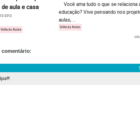
Você ama tudo o que se relaciona 
 de aula e casa
educação? Vive pensando nos projet
12-2012
aulas, ...
Volta às Aulas
Volta às Aulas
bRe
 comentário:
os!!!