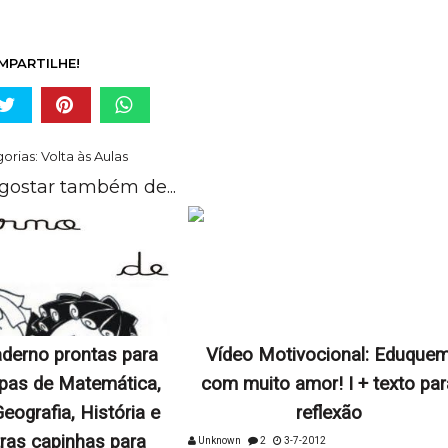
MPARTILHE!
orias:
Volta às Aulas
gostar também de...
derno prontas para
Vídeo Motivocional: Eduque
apas de Matemática,
com muito amor! I + texto par
eografia, História e
reflexão
ras capinhas para
Unknown
2
3-7-2012