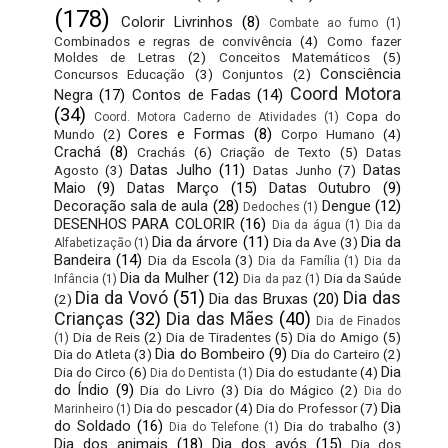
(178)
Colorir Livrinhos
(8)
Combate ao fumo
(1)
Combinados e regras de convivência
(4)
Como fazer
Moldes de Letras
(2)
Conceitos Matemáticos
(5)
Consciência
Concursos Educação
(3)
Conjuntos
(2)
Coord Motora
Negra
(17)
Contos de Fadas
(14)
(34)
Copa do
Coord. Motora Caderno de Atividades
(1)
Cores e Formas
(8)
Mundo
(2)
Corpo Humano
(4)
Crachá
(8)
Crachás
(6)
Criação de Texto
(5)
Datas
Datas Julho
(11)
Datas
Agosto
(3)
Datas Junho
(7)
Maio
(9)
Datas Março
(15)
Datas Outubro
(9)
Decoração sala de aula
(28)
Dengue
(12)
Dedoches
(1)
DESENHOS PARA COLORIR
(16)
Dia da água
(1)
Dia da
Dia da árvore
(11)
Dia da
Dia da Ave
(3)
Alfabetização
(1)
Bandeira
(14)
Dia da Escola
(3)
Dia da Família
(1)
Dia da
Dia da Mulher
(12)
Dia da Saúde
Infância
(1)
Dia da paz
(1)
Dia da Vovó
(51)
Dia das
Dia das Bruxas
(20)
(2)
Crianças
(32)
Dia das Mães
(40)
Dia de Finados
Dia de Reis
(2)
Dia de Tiradentes
(5)
Dia do Amigo
(5)
(1)
Dia do Bombeiro
(9)
Dia do Atleta
(3)
Dia do Carteiro
(2)
Dia
Dia do Circo
(6)
Dia do estudante
(4)
Dia do Dentista
(1)
do Índio
(9)
Dia do Livro
(3)
Dia do Mágico
(2)
Dia do
Dia
Dia do pescador
(4)
Dia do Professor
(7)
Marinheiro
(1)
do Soldado
(16)
Dia do trabalho
(3)
Dia do Telefone
(1)
Dia dos animais
(18)
Dia dos avós
(15)
Dia dos