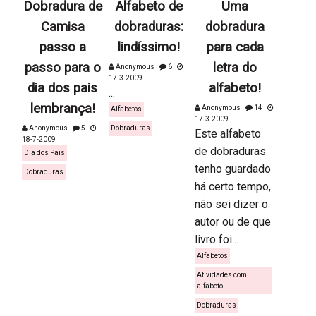
Dobradura de
Alfabeto de
Uma
Camisa
dobraduras:
dobradura
passo a
lindíssimo!
para cada
passo para o
letra do
Anonymous
6
17-3-2009
dia dos pais
alfabeto!
...
lembrança!
Anonymous
14
Alfabetos
17-3-2009
Anonymous
5
Dobraduras
Este alfabeto
18-7-2009
de dobraduras
Dia dos Pais
tenho guardado
Dobraduras
há certo tempo,
não sei dizer o
autor ou de que
livro foi...
Alfabetos
Atividades com
alfabeto
Dobraduras