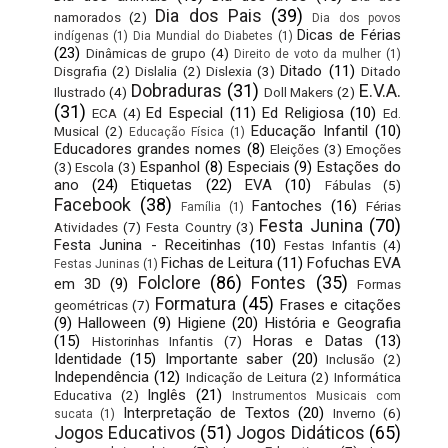
Dia dos Pais
(39)
namorados
(2)
Dia dos povos
Dicas de Férias
indígenas
(1)
Dia Mundial do Diabetes
(1)
(23)
Dinâmicas de grupo
(4)
Direito de voto da mulher
(1)
Ditado
(11)
Disgrafia
(2)
Dislalia
(2)
Dislexia
(3)
Ditado
Dobraduras
(31)
E.V.A.
Ilustrado
(4)
Doll Makers
(2)
(31)
Ed Especial
(11)
Ed Religiosa
(10)
ECA
(4)
Ed.
Educação Infantil
(10)
Musical
(2)
Educação Física
(1)
Educadores grandes nomes
(8)
Eleições
(3)
Emoções
Espanhol
(8)
Especiais
(9)
Estações do
(3)
Escola
(3)
ano
(24)
Etiquetas
(22)
EVA
(10)
Fábulas
(5)
Facebook
(38)
Fantoches
(16)
Férias
Família
(1)
Festa Junina
(70)
Atividades
(7)
Festa Country
(3)
Festa Junina - Receitinhas
(10)
Festas Infantis
(4)
Fichas de Leitura
(11)
Fofuchas EVA
Festas Juninas
(1)
Folclore
(86)
Fontes
(35)
em 3D
(9)
Formas
Formatura
(45)
Frases e citações
geométricas
(7)
(9)
Halloween
(9)
Higiene
(20)
História e Geografia
(15)
Horas e Datas
(13)
Historinhas Infantis
(7)
Identidade
(15)
Importante saber
(20)
Inclusão
(2)
Independência
(12)
Indicação de Leitura
(2)
Informática
Inglês
(21)
Educativa
(2)
Instrumentos Musicais com
Interpretação de Textos
(20)
Inverno
(6)
sucata
(1)
Jogos Educativos
(51)
Jogos Didáticos
(65)