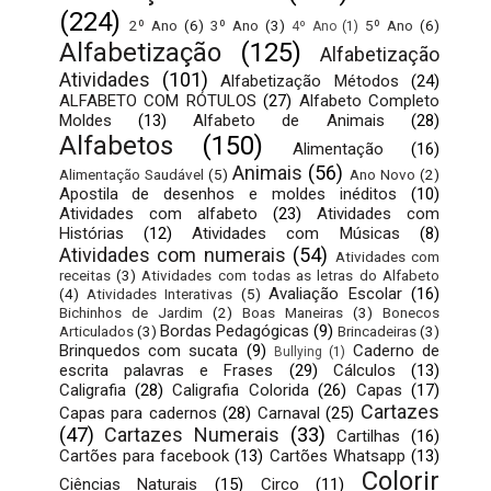
(224)
2º Ano
(6)
3º Ano
(3)
5º Ano
(6)
4º Ano
(1)
Alfabetização
(125)
Alfabetização
Atividades
(101)
Alfabetização Métodos
(24)
ALFABETO COM RÓTULOS
(27)
Alfabeto Completo
Moldes
(13)
Alfabeto de Animais
(28)
Alfabetos
(150)
Alimentação
(16)
Animais
(56)
Alimentação Saudável
(5)
Ano Novo
(2)
Apostila de desenhos e moldes inéditos
(10)
Atividades com alfabeto
(23)
Atividades com
Histórias
(12)
Atividades com Músicas
(8)
Atividades com numerais
(54)
Atividades com
receitas
(3)
Atividades com todas as letras do Alfabeto
Avaliação Escolar
(16)
(4)
Atividades Interativas
(5)
Bichinhos de Jardim
(2)
Boas Maneiras
(3)
Bonecos
Bordas Pedagógicas
(9)
Articulados
(3)
Brincadeiras
(3)
Brinquedos com sucata
(9)
Caderno de
Bullying
(1)
escrita palavras e Frases
(29)
Cálculos
(13)
Caligrafia
(28)
Caligrafia Colorida
(26)
Capas
(17)
Cartazes
Capas para cadernos
(28)
Carnaval
(25)
(47)
Cartazes Numerais
(33)
Cartilhas
(16)
Cartões para facebook
(13)
Cartões Whatsapp
(13)
Colorir
Ciências Naturais
(15)
Circo
(11)