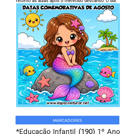
retorno às aulas após o merecido descanso. O dia...
MARCADORES
*Educação Infantil
(190)
1º Ano