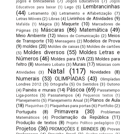
jogos e brincadeiras
(7)
Jogos Educativos
(7)
Jogos
Lembrancinhas
Lego
(5)
Educativos para baixar
(1)
(44)
Letramento
(6)
Letramento e Alfabetização
(7)
Livrinhos de Atividades
(9)
Letras Móveis
(2)
Libras
(4)
Maquete
(10)
Mágica
(3)
Marcadores de
Mafalda
(1)
Máscaras
(86)
Matemática
(49)
Páginas
(5)
Meio Ambiente
(12)
Meios
Meios de Comunicação
(2)
de Transporte
(10)
Modelos de Prova
Mensagens
(2)
(9)
moldes
(20)
Moldes de caixas
(5)
Moldes de cartões
Moldes diversos
(55)
Moldes Letras e
(5)
Números
(46)
Moldes para EVA
(23)
Moldes para
feltro
(8)
Murais
(17)
Monteiro Lobato
(3)
Músicas com
Natal
(117)
Novidades
(8)
Atividades
(3)
Numerais
(53)
OLIMPÍADAS
(43)
Olimpíadas
Londres 2012
(5)
Ortografia
(5)
Os Sentidos
(3)
Outono
Páscoa
(69)
Painéis e murais
(14)
(4)
Passatempo
Liga-pontos
(5)
Passatempos
(4)
Pequenos textos
(1)
Planos de Aula
Planejamento
(5)
Planejamento Anual
(3)
(18)
Plaquinhas para portas
(6)
Portfolio
(2)
Plaquinhas
(1)
Primavera
(30)
Português
(8)
Problemas
Proclamação da República
(11)
Matemáticos
(4)
Produção de textos
(8)
Projeto Político pedagógico
(1)
Projetos
(36)
PROMOÇÕES E BRINDES
(8)
Provas