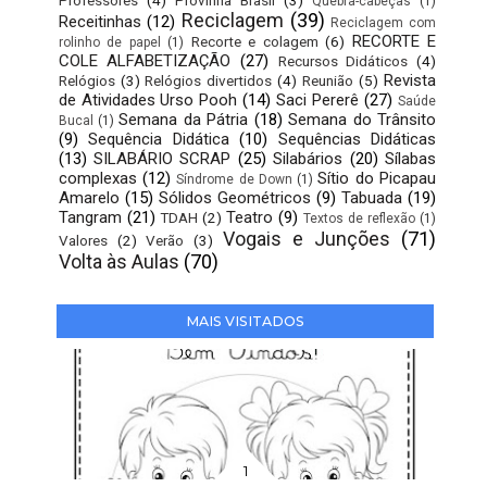
Professores
(4)
Provinha Brasil
(3)
Quebra-cabeças
(1)
Reciclagem
(39)
Receitinhas
(12)
Reciclagem com
RECORTE E
Recorte e colagem
(6)
rolinho de papel
(1)
COLE ALFABETIZAÇÃO
(27)
Recursos Didáticos
(4)
Revista
Relógios
(3)
Relógios divertidos
(4)
Reunião
(5)
de Atividades Urso Pooh
(14)
Saci Pererê
(27)
Saúde
Semana da Pátria
(18)
Semana do Trânsito
Bucal
(1)
(9)
Sequência Didática
(10)
Sequências Didáticas
(13)
SILABÁRIO SCRAP
(25)
Silabários
(20)
Sílabas
complexas
(12)
Sítio do Picapau
Síndrome de Down
(1)
Amarelo
(15)
Sólidos Geométricos
(9)
Tabuada
(19)
Tangram
(21)
Teatro
(9)
TDAH
(2)
Textos de reflexão
(1)
Vogais e Junções
(71)
Valores
(2)
Verão
(3)
Volta às Aulas
(70)
MAIS VISITADOS