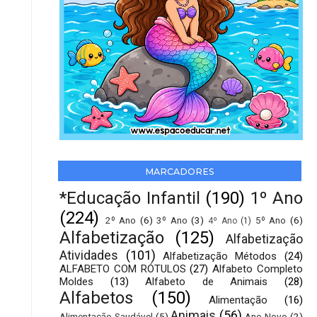
MARCADORES
*Educação Infantil
(190)
1º Ano
(224)
2º Ano
(6)
3º Ano
(3)
5º Ano
(6)
4º Ano
(1)
Alfabetização
(125)
Alfabetização
Atividades
(101)
Alfabetização Métodos
(24)
ALFABETO COM RÓTULOS
(27)
Alfabeto Completo
Moldes
(13)
Alfabeto de Animais
(28)
Alfabetos
(150)
Alimentação
(16)
Animais
(56)
Alimentação Saudável
(5)
Ano Novo
(2)