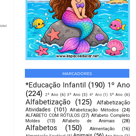
lated
MARCADORES
*Educação Infantil
(190)
1º Ano
(224)
2º Ano
(6)
3º Ano
(3)
5º Ano
(6)
4º Ano
(1)
Alfabetização
(125)
Alfabetização
Atividades
(101)
Alfabetização Métodos
(24)
ALFABETO COM RÓTULOS
(27)
Alfabeto Completo
Moldes
(13)
Alfabeto de Animais
(28)
Alfabetos
(150)
Alimentação
(16)
Animais
(56)
Alimentação Saudável
(5)
Ano Novo
(2)