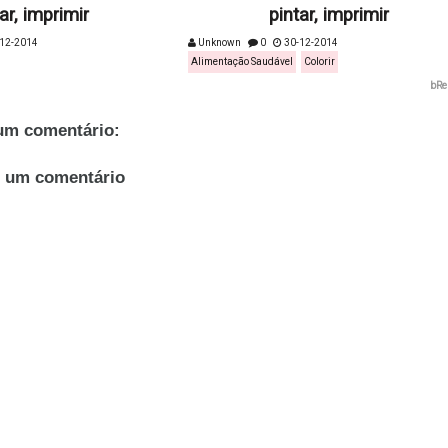
ar, imprimir
pintar, imprimir
12-2014
Unknown
0
30-12-2014
Alimentação Saudável
Colorir
bRe
m comentário:
r um comentário