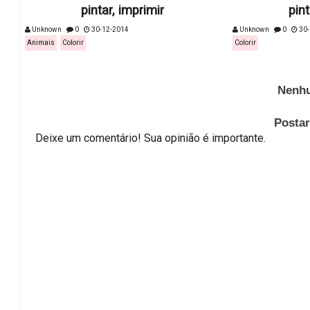
pintar, imprimir
pint
Unknown
0
30-12-2014
Unknown
0
30-
Animais
Colorir
Colorir
Nenhu
Posta
Deixe um comentário! Sua opinião é importante.