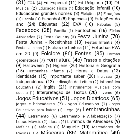
(31)
Ed Especial
(11)
Ed Religiosa
(10)
ECA
(4)
Ed.
Educação Infantil
(10)
Musical
(2)
Educação Física
(1)
Educadores grandes nomes
(8)
Eleições
(3)
Emoções
Espanhol
(8)
Especiais
(9)
Estações do
(3)
Escola
(3)
ano
(24)
Etiquetas
(22)
EVA
(10)
Fábulas
(5)
Facebook
(38)
Fantoches
(16)
Férias
Família
(1)
Festa Junina
(70)
Atividades
(7)
Festa Country
(3)
Festa Junina - Receitinhas
(10)
Festas Infantis
(4)
Fichas de Leitura
(11)
Fofuchas EVA
Festas Juninas
(1)
Folclore
(86)
Fontes
(35)
em 3D
(9)
Formas
Formatura
(45)
Frases e citações
geométricas
(7)
(9)
Halloween
(9)
Higiene
(20)
História e Geografia
(15)
Horas e Datas
(13)
Historinhas Infantis
(7)
Identidade
(15)
Importante saber
(20)
Inclusão
(2)
Independência
(12)
Indicação de Leitura
(2)
Informática
Inglês
(21)
Educativa
(2)
Instrumentos Musicais com
Interpretação de Textos
(20)
Inverno
(6)
sucata
(1)
Jogos Educativos
(51)
Jogos Didáticos
(65)
jogos e brincadeiras
(7)
Jogos Educativos
(7)
Jogos
Lembrancinhas
Lego
(5)
Educativos para baixar
(1)
(44)
Letramento
(6)
Letramento e Alfabetização
(7)
Livrinhos de Atividades
(9)
Letras Móveis
(2)
Libras
(4)
Maquete
(10)
Mágica
(3)
Marcadores de
Mafalda
(1)
Máscaras
(86)
Matemática
(49)
Páginas
(5)