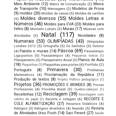
Meio Ambiente
(12)
Meios
Meios de Comunicação
(2)
de Transporte
(10)
Modelos de Prova
Mensagens
(2)
(9)
moldes
(20)
Moldes de caixas
(5)
Moldes de cartões
Moldes diversos
(55)
Moldes Letras e
(5)
Números
(46)
Moldes para EVA
(23)
Moldes para
feltro
(8)
Murais
(17)
Monteiro Lobato
(3)
Músicas com
Natal
(117)
Novidades
(8)
Atividades
(3)
Numerais
(53)
OLIMPÍADAS
(43)
Olimpíadas
Londres 2012
(5)
Ortografia
(5)
Os Sentidos
(3)
Outono
Páscoa
(69)
Painéis e murais
(14)
(4)
Passatempo
Liga-pontos
(5)
Passatempos
(4)
Pequenos textos
(1)
Planos de Aula
Planejamento
(5)
Planejamento Anual
(3)
(18)
Plaquinhas para portas
(6)
Portfolio
(2)
Plaquinhas
(1)
Primavera
(30)
Português
(8)
Problemas
Proclamação da República
(11)
Matemáticos
(4)
Produção de textos
(8)
Projeto Político pedagógico
(1)
Projetos
(36)
PROMOÇÕES E BRINDES
(8)
Provas
Professores
(4)
Provinha Brasil
(3)
Quebra-cabeças
(1)
Reciclagem
(39)
Receitinhas
(12)
Reciclagem com
RECORTE E
Recorte e colagem
(6)
rolinho de papel
(1)
COLE ALFABETIZAÇÃO
(27)
Recursos Didáticos
(4)
Revista
Relógios
(3)
Relógios divertidos
(4)
Reunião
(5)
de Atividades Urso Pooh
(14)
Saci Pererê
(27)
Saúde