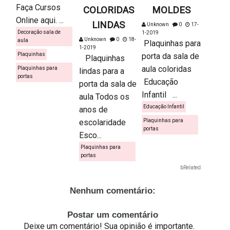
Faça Cursos
COLORIDAS
MOLDES
Online aqui. ...
LINDAS
Unknown
0
17-
Decoração sala de
1-2019
Unknown
0
18-
aula
Plaquinhas para
1-2019
Plaquinhas
porta da sala de
Plaquinhas
aula coloridas
Plaquinhas para
lindas para a
portas
Educação
porta da sala de
Infantil ...
aula Todos os
Educação Infantil
anos de
escolaridade
Plaquinhas para
portas
Esco...
Plaquinhas para
portas
bRelated
Nenhum comentário:
Postar um comentário
Deixe um comentário! Sua opinião é importante.