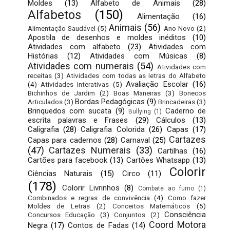
Moldes
(13)
Alfabeto de Animais
(28)
Alfabetos
(150)
Alimentação
(16)
Animais
(56)
Alimentação Saudável
(5)
Ano Novo
(2)
Apostila de desenhos e moldes inéditos
(10)
Atividades com alfabeto
(23)
Atividades com
Histórias
(12)
Atividades com Músicas
(8)
Atividades com numerais
(54)
Atividades com
receitas
(3)
Atividades com todas as letras do Alfabeto
Avaliação Escolar
(16)
(4)
Atividades Interativas
(5)
Bichinhos de Jardim
(2)
Boas Maneiras
(3)
Bonecos
Bordas Pedagógicas
(9)
Articulados
(3)
Brincadeiras
(3)
Brinquedos com sucata
(9)
Caderno de
Bullying
(1)
escrita palavras e Frases
(29)
Cálculos
(13)
Caligrafia
(28)
Caligrafia Colorida
(26)
Capas
(17)
Cartazes
Capas para cadernos
(28)
Carnaval
(25)
(47)
Cartazes Numerais
(33)
Cartilhas
(16)
Cartões para facebook
(13)
Cartões Whatsapp
(13)
Colorir
Ciências Naturais
(15)
Circo
(11)
(178)
Colorir Livrinhos
(8)
Combate ao fumo
(1)
Combinados e regras de convivência
(4)
Como fazer
Moldes de Letras
(2)
Conceitos Matemáticos
(5)
Consciência
Concursos Educação
(3)
Conjuntos
(2)
Coord Motora
Negra
(17)
Contos de Fadas
(14)