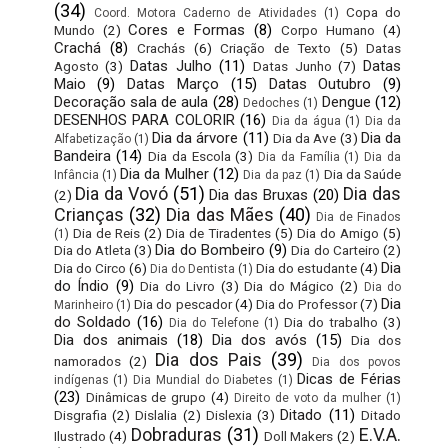
(34)
Copa do
Coord. Motora Caderno de Atividades
(1)
Cores e Formas
(8)
Mundo
(2)
Corpo Humano
(4)
Crachá
(8)
Crachás
(6)
Criação de Texto
(5)
Datas
Datas Julho
(11)
Datas
Agosto
(3)
Datas Junho
(7)
Maio
(9)
Datas Março
(15)
Datas Outubro
(9)
Decoração sala de aula
(28)
Dengue
(12)
Dedoches
(1)
DESENHOS PARA COLORIR
(16)
Dia da água
(1)
Dia da
Dia da árvore
(11)
Dia da
Dia da Ave
(3)
Alfabetização
(1)
Bandeira
(14)
Dia da Escola
(3)
Dia da Família
(1)
Dia da
Dia da Mulher
(12)
Dia da Saúde
Infância
(1)
Dia da paz
(1)
Dia da Vovó
(51)
Dia das
Dia das Bruxas
(20)
(2)
Crianças
(32)
Dia das Mães
(40)
Dia de Finados
Dia de Reis
(2)
Dia de Tiradentes
(5)
Dia do Amigo
(5)
(1)
Dia do Bombeiro
(9)
Dia do Atleta
(3)
Dia do Carteiro
(2)
Dia
Dia do Circo
(6)
Dia do estudante
(4)
Dia do Dentista
(1)
do Índio
(9)
Dia do Livro
(3)
Dia do Mágico
(2)
Dia do
Dia
Dia do pescador
(4)
Dia do Professor
(7)
Marinheiro
(1)
do Soldado
(16)
Dia do trabalho
(3)
Dia do Telefone
(1)
Dia dos animais
(18)
Dia dos avós
(15)
Dia dos
Dia dos Pais
(39)
namorados
(2)
Dia dos povos
Dicas de Férias
indígenas
(1)
Dia Mundial do Diabetes
(1)
(23)
Dinâmicas de grupo
(4)
Direito de voto da mulher
(1)
Ditado
(11)
Disgrafia
(2)
Dislalia
(2)
Dislexia
(3)
Ditado
Dobraduras
(31)
E.V.A.
Ilustrado
(4)
Doll Makers
(2)