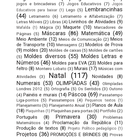
jogos e brincadeiras
(7)
Jogos Educativos
(7)
Jogos
Lembrancinhas
Lego
(5)
Educativos para baixar
(1)
(44)
Letramento
(6)
Letramento e Alfabetização
(7)
Livrinhos de Atividades
(9)
Letras Móveis
(2)
Libras
(4)
Maquete
(10)
Mágica
(3)
Marcadores de
Mafalda
(1)
Máscaras
(86)
Matemática
(49)
Páginas
(5)
Meio Ambiente
(12)
Meios
Meios de Comunicação
(2)
de Transporte
(10)
Modelos de Prova
Mensagens
(2)
(9)
moldes
(20)
Moldes de caixas
(5)
Moldes de cartões
Moldes diversos
(55)
Moldes Letras e
(5)
Números
(46)
Moldes para EVA
(23)
Moldes para
feltro
(8)
Murais
(17)
Monteiro Lobato
(3)
Músicas com
Natal
(117)
Novidades
(8)
Atividades
(3)
Numerais
(53)
OLIMPÍADAS
(43)
Olimpíadas
Londres 2012
(5)
Ortografia
(5)
Os Sentidos
(3)
Outono
Páscoa
(69)
Painéis e murais
(14)
(4)
Passatempo
Liga-pontos
(5)
Passatempos
(4)
Pequenos textos
(1)
Planos de Aula
Planejamento
(5)
Planejamento Anual
(3)
(18)
Plaquinhas para portas
(6)
Portfolio
(2)
Plaquinhas
(1)
Primavera
(30)
Português
(8)
Problemas
Proclamação da República
(11)
Matemáticos
(4)
Produção de textos
(8)
Projeto Político pedagógico
(1)
Projetos
(36)
PROMOÇÕES E BRINDES
(8)
Provas