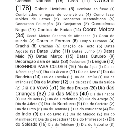
Colorir
Ciências Naturais
(15)
Circo
(11)
(178)
Colorir Livrinhos
(8)
Combate ao fumo
(1)
Combinados e regras de convivência
(4)
Como fazer
Moldes de Letras
(2)
Conceitos Matemáticos
(5)
Consciência
Concursos Educação
(3)
Conjuntos
(2)
Coord Motora
Negra
(17)
Contos de Fadas
(14)
(34)
Copa do
Coord. Motora Caderno de Atividades
(1)
Cores e Formas
(8)
Mundo
(2)
Corpo Humano
(4)
Crachá
(8)
Crachás
(6)
Criação de Texto
(5)
Datas
Datas Julho
(11)
Datas
Agosto
(3)
Datas Junho
(7)
Maio
(9)
Datas Março
(15)
Datas Outubro
(9)
Decoração sala de aula
(28)
Dengue
(12)
Dedoches
(1)
DESENHOS PARA COLORIR
(16)
Dia da água
(1)
Dia da
Dia da árvore
(11)
Dia da
Dia da Ave
(3)
Alfabetização
(1)
Bandeira
(14)
Dia da Escola
(3)
Dia da Família
(1)
Dia da
Dia da Mulher
(12)
Dia da Saúde
Infância
(1)
Dia da paz
(1)
Dia da Vovó
(51)
Dia das
Dia das Bruxas
(20)
(2)
Crianças
(32)
Dia das Mães
(40)
Dia de Finados
Dia de Reis
(2)
Dia de Tiradentes
(5)
Dia do Amigo
(5)
(1)
Dia do Bombeiro
(9)
Dia do Atleta
(3)
Dia do Carteiro
(2)
Dia
Dia do Circo
(6)
Dia do estudante
(4)
Dia do Dentista
(1)
do Índio
(9)
Dia do Livro
(3)
Dia do Mágico
(2)
Dia do
Dia
Dia do pescador
(4)
Dia do Professor
(7)
Marinheiro
(1)
do Soldado
(16)
Dia do trabalho
(3)
Dia do Telefone
(1)