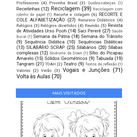
Professores
(4)
Provinha Brasil
(3)
Quebra-cabeças
(1)
Reciclagem
(39)
Receitinhas
(12)
Reciclagem com
RECORTE E
Recorte e colagem
(6)
rolinho de papel
(1)
COLE ALFABETIZAÇÃO
(27)
Recursos Didáticos
(4)
Revista
Relógios
(3)
Relógios divertidos
(4)
Reunião
(5)
de Atividades Urso Pooh
(14)
Saci Pererê
(27)
Saúde
Semana da Pátria
(18)
Semana do Trânsito
Bucal
(1)
(9)
Sequência Didática
(10)
Sequências Didáticas
(13)
SILABÁRIO SCRAP
(25)
Silabários
(20)
Sílabas
complexas
(12)
Sítio do Picapau
Síndrome de Down
(1)
Amarelo
(15)
Sólidos Geométricos
(9)
Tabuada
(19)
Tangram
(21)
Teatro
(9)
TDAH
(2)
Textos de reflexão
(1)
Vogais e Junções
(71)
Valores
(2)
Verão
(3)
Volta às Aulas
(70)
MAIS VISITADOS