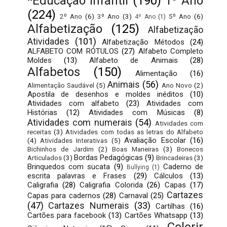
*Educação Infantil
(190)
1º Ano
(224)
2º Ano
(6)
3º Ano
(3)
5º Ano
(6)
4º Ano
(1)
Alfabetização
(125)
Alfabetização
Atividades
(101)
Alfabetização Métodos
(24)
ALFABETO COM RÓTULOS
(27)
Alfabeto Completo
Moldes
(13)
Alfabeto de Animais
(28)
Alfabetos
(150)
Alimentação
(16)
Animais
(56)
Alimentação Saudável
(5)
Ano Novo
(2)
Apostila de desenhos e moldes inéditos
(10)
Atividades com alfabeto
(23)
Atividades com
Histórias
(12)
Atividades com Músicas
(8)
Atividades com numerais
(54)
Atividades com
receitas
(3)
Atividades com todas as letras do Alfabeto
Avaliação Escolar
(16)
(4)
Atividades Interativas
(5)
Bichinhos de Jardim
(2)
Boas Maneiras
(3)
Bonecos
Bordas Pedagógicas
(9)
Articulados
(3)
Brincadeiras
(3)
Brinquedos com sucata
(9)
Caderno de
Bullying
(1)
escrita palavras e Frases
(29)
Cálculos
(13)
Caligrafia
(28)
Caligrafia Colorida
(26)
Capas
(17)
Cartazes
Capas para cadernos
(28)
Carnaval
(25)
(47)
Cartazes Numerais
(33)
Cartilhas
(16)
Cartões para facebook
(13)
Cartões Whatsapp
(13)