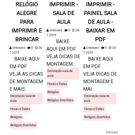
RELÓGIO
IMPRIMIR -
IMPRIMIR -
ALEGRE
SALA DE
PAINEL SALA
PARA
AULA
DE AULA -
IMPRIMIR E
BAIXAR EM
Unknown
0
26-
1-2019
BRINCAR
PDF
BAIXE
Unknown
0
26-
AQUI EM PDF
Unknown
0
26-
1-2019
1-2019
VEJA DICAS DE
BAIXE AQUI
BAIXE AQUI
MONTAGEM...
EM PDF
EM PDF
Decoração sala de
VEJA AS DICAS
VEJA DICAS DE
aula
DE MONTAGEM
MONTAGEM E
Horas e Datas
E MAIS...
MAI...
Relógios
Decoração sala de
Decoração sala de
Relógios divertidos
aula
aula
Horas e Datas
Horas e Datas
Relógios
Relógios divertidos
Relógios divertidos
bRelated