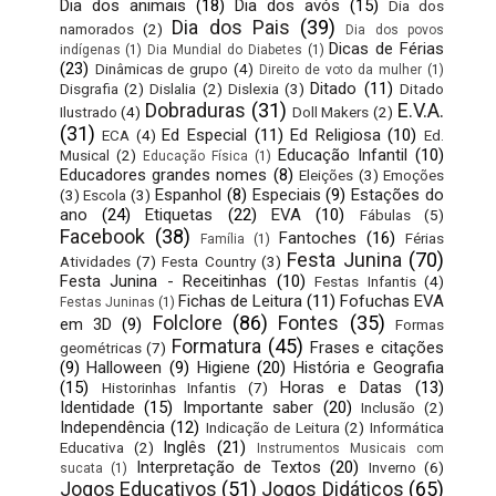
Dia dos animais
(18)
Dia dos avós
(15)
Dia dos
Dia dos Pais
(39)
namorados
(2)
Dia dos povos
Dicas de Férias
indígenas
(1)
Dia Mundial do Diabetes
(1)
(23)
Dinâmicas de grupo
(4)
Direito de voto da mulher
(1)
Ditado
(11)
Disgrafia
(2)
Dislalia
(2)
Dislexia
(3)
Ditado
Dobraduras
(31)
E.V.A.
Ilustrado
(4)
Doll Makers
(2)
(31)
Ed Especial
(11)
Ed Religiosa
(10)
ECA
(4)
Ed.
Educação Infantil
(10)
Musical
(2)
Educação Física
(1)
Educadores grandes nomes
(8)
Eleições
(3)
Emoções
Espanhol
(8)
Especiais
(9)
Estações do
(3)
Escola
(3)
ano
(24)
Etiquetas
(22)
EVA
(10)
Fábulas
(5)
Facebook
(38)
Fantoches
(16)
Férias
Família
(1)
Festa Junina
(70)
Atividades
(7)
Festa Country
(3)
Festa Junina - Receitinhas
(10)
Festas Infantis
(4)
Fichas de Leitura
(11)
Fofuchas EVA
Festas Juninas
(1)
Folclore
(86)
Fontes
(35)
em 3D
(9)
Formas
Formatura
(45)
Frases e citações
geométricas
(7)
(9)
Halloween
(9)
Higiene
(20)
História e Geografia
(15)
Horas e Datas
(13)
Historinhas Infantis
(7)
Identidade
(15)
Importante saber
(20)
Inclusão
(2)
Independência
(12)
Indicação de Leitura
(2)
Informática
Inglês
(21)
Educativa
(2)
Instrumentos Musicais com
Interpretação de Textos
(20)
Inverno
(6)
sucata
(1)
Jogos Educativos
(51)
Jogos Didáticos
(65)