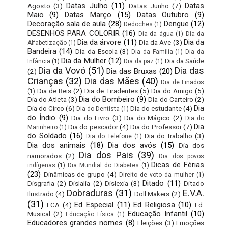
Datas Julho
(11)
Datas
Agosto
(3)
Datas Junho
(7)
Maio
(9)
Datas Março
(15)
Datas Outubro
(9)
Decoração sala de aula
(28)
Dengue
(12)
Dedoches
(1)
DESENHOS PARA COLORIR
(16)
Dia da água
(1)
Dia da
Dia da árvore
(11)
Dia da
Dia da Ave
(3)
Alfabetização
(1)
Bandeira
(14)
Dia da Escola
(3)
Dia da Família
(1)
Dia da
Dia da Mulher
(12)
Dia da Saúde
Infância
(1)
Dia da paz
(1)
Dia da Vovó
(51)
Dia das
Dia das Bruxas
(20)
(2)
Crianças
(32)
Dia das Mães
(40)
Dia de Finados
Dia de Reis
(2)
Dia de Tiradentes
(5)
Dia do Amigo
(5)
(1)
Dia do Bombeiro
(9)
Dia do Atleta
(3)
Dia do Carteiro
(2)
Dia
Dia do Circo
(6)
Dia do estudante
(4)
Dia do Dentista
(1)
do Índio
(9)
Dia do Livro
(3)
Dia do Mágico
(2)
Dia do
Dia
Dia do pescador
(4)
Dia do Professor
(7)
Marinheiro
(1)
do Soldado
(16)
Dia do trabalho
(3)
Dia do Telefone
(1)
Dia dos animais
(18)
Dia dos avós
(15)
Dia dos
Dia dos Pais
(39)
namorados
(2)
Dia dos povos
Dicas de Férias
indígenas
(1)
Dia Mundial do Diabetes
(1)
(23)
Dinâmicas de grupo
(4)
Direito de voto da mulher
(1)
Ditado
(11)
Disgrafia
(2)
Dislalia
(2)
Dislexia
(3)
Ditado
Dobraduras
(31)
E.V.A.
Ilustrado
(4)
Doll Makers
(2)
(31)
Ed Especial
(11)
Ed Religiosa
(10)
ECA
(4)
Ed.
Educação Infantil
(10)
Musical
(2)
Educação Física
(1)
Educadores grandes nomes
(8)
Eleições
(3)
Emoções