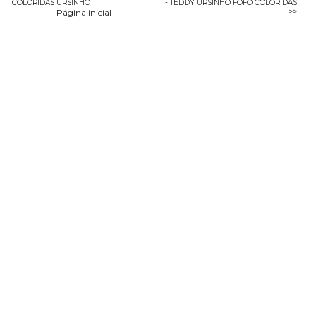
COLORIDAS URSINHO
- TEDDY URSINHO FOFO COLORIDAS
Página inicial
>>