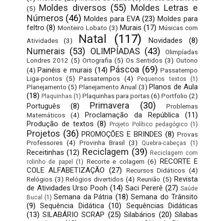
Moldes diversos
(55)
Moldes Letras e
(5)
Números
(46)
Moldes para EVA
(23)
Moldes para
feltro
(8)
Murais
(17)
Monteiro Lobato
(3)
Músicas com
Natal
(117)
Novidades
(8)
Atividades
(3)
Numerais
(53)
OLIMPÍADAS
(43)
Olimpíadas
Londres 2012
(5)
Ortografia
(5)
Os Sentidos
(3)
Outono
Páscoa
(69)
Painéis e murais
(14)
(4)
Passatempo
Liga-pontos
(5)
Passatempos
(4)
Pequenos textos
(1)
Planos de Aula
Planejamento
(5)
Planejamento Anual
(3)
(18)
Plaquinhas para portas
(6)
Portfolio
(2)
Plaquinhas
(1)
Primavera
(30)
Português
(8)
Problemas
Proclamação da República
(11)
Matemáticos
(4)
Produção de textos
(8)
Projeto Político pedagógico
(1)
Projetos
(36)
PROMOÇÕES E BRINDES
(8)
Provas
Professores
(4)
Provinha Brasil
(3)
Quebra-cabeças
(1)
Reciclagem
(39)
Receitinhas
(12)
Reciclagem com
RECORTE E
Recorte e colagem
(6)
rolinho de papel
(1)
COLE ALFABETIZAÇÃO
(27)
Recursos Didáticos
(4)
Revista
Relógios
(3)
Relógios divertidos
(4)
Reunião
(5)
de Atividades Urso Pooh
(14)
Saci Pererê
(27)
Saúde
Semana da Pátria
(18)
Semana do Trânsito
Bucal
(1)
(9)
Sequência Didática
(10)
Sequências Didáticas
(13)
SILABÁRIO SCRAP
(25)
Silabários
(20)
Sílabas