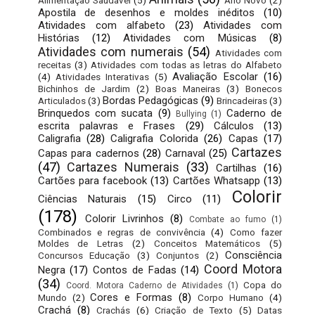
Alimentação Saudável
(5)
Ano Novo
(2)
Apostila de desenhos e moldes inéditos
(10)
Atividades com alfabeto
(23)
Atividades com
Histórias
(12)
Atividades com Músicas
(8)
Atividades com numerais
(54)
Atividades com
receitas
(3)
Atividades com todas as letras do Alfabeto
Avaliação Escolar
(16)
(4)
Atividades Interativas
(5)
Bichinhos de Jardim
(2)
Boas Maneiras
(3)
Bonecos
Bordas Pedagógicas
(9)
Articulados
(3)
Brincadeiras
(3)
Brinquedos com sucata
(9)
Caderno de
Bullying
(1)
escrita palavras e Frases
(29)
Cálculos
(13)
Caligrafia
(28)
Caligrafia Colorida
(26)
Capas
(17)
Cartazes
Capas para cadernos
(28)
Carnaval
(25)
(47)
Cartazes Numerais
(33)
Cartilhas
(16)
Cartões para facebook
(13)
Cartões Whatsapp
(13)
Colorir
Ciências Naturais
(15)
Circo
(11)
(178)
Colorir Livrinhos
(8)
Combate ao fumo
(1)
Combinados e regras de convivência
(4)
Como fazer
Moldes de Letras
(2)
Conceitos Matemáticos
(5)
Consciência
Concursos Educação
(3)
Conjuntos
(2)
Coord Motora
Negra
(17)
Contos de Fadas
(14)
(34)
Copa do
Coord. Motora Caderno de Atividades
(1)
Cores e Formas
(8)
Mundo
(2)
Corpo Humano
(4)
Crachá
(8)
Crachás
(6)
Criação de Texto
(5)
Datas