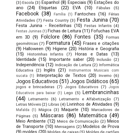
Espanhol
(8)
Especiais
(9)
Estações do
(3)
Escola
(3)
ano
(24)
Etiquetas
(22)
EVA
(10)
Fábulas
(5)
Facebook
(38)
Fantoches
(16)
Férias
Família
(1)
Festa Junina
(70)
Atividades
(7)
Festa Country
(3)
Festa Junina - Receitinhas
(10)
Festas Infantis
(4)
Fichas de Leitura
(11)
Fofuchas EVA
Festas Juninas
(1)
Folclore
(86)
Fontes
(35)
em 3D
(9)
Formas
Formatura
(45)
Frases e citações
geométricas
(7)
(9)
Halloween
(9)
Higiene
(20)
História e Geografia
(15)
Horas e Datas
(13)
Historinhas Infantis
(7)
Identidade
(15)
Importante saber
(20)
Inclusão
(2)
Independência
(12)
Indicação de Leitura
(2)
Informática
Inglês
(21)
Educativa
(2)
Instrumentos Musicais com
Interpretação de Textos
(20)
Inverno
(6)
sucata
(1)
Jogos Educativos
(51)
Jogos Didáticos
(65)
jogos e brincadeiras
(7)
Jogos Educativos
(7)
Jogos
Lembrancinhas
Lego
(5)
Educativos para baixar
(1)
(44)
Letramento
(6)
Letramento e Alfabetização
(7)
Livrinhos de Atividades
(9)
Letras Móveis
(2)
Libras
(4)
Maquete
(10)
Mágica
(3)
Marcadores de
Mafalda
(1)
Máscaras
(86)
Matemática
(49)
Páginas
(5)
Meio Ambiente
(12)
Meios
Meios de Comunicação
(2)
de Transporte
(10)
Modelos de Prova
Mensagens
(2)
(9)
moldes
(20)
Moldes de caixas
(5)
Moldes de cartões