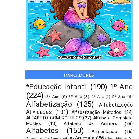
MARCADORES
*Educação Infantil
(190)
1º Ano
(224)
2º Ano
(6)
3º Ano
(3)
5º Ano
(6)
4º Ano
(1)
Alfabetização
(125)
Alfabetização
Atividades
(101)
Alfabetização Métodos
(24)
ALFABETO COM RÓTULOS
(27)
Alfabeto Completo
Moldes
(13)
Alfabeto de Animais
(28)
Alfabetos
(150)
Alimentação
(16)
Animais
(56)
Alimentação Saudável
(5)
Ano Novo
(2)