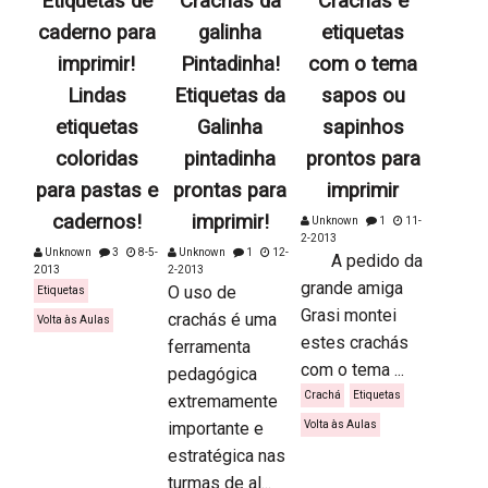
Etiquetas de
Crachás da
Crachás e
caderno para
galinha
etiquetas
imprimir!
Pintadinha!
com o tema
Lindas
Etiquetas da
sapos ou
etiquetas
Galinha
sapinhos
coloridas
pintadinha
prontos para
para pastas e
prontas para
imprimir
cadernos!
imprimir!
Unknown
1
11-
2-2013
Unknown
3
8-5-
Unknown
1
12-
A pedido da
2013
2-2013
grande amiga
O uso de
Etiquetas
Grasi montei
crachás é uma
Volta às Aulas
estes crachás
ferramenta
com o tema ...
pedagógica
Crachá
Etiquetas
extremamente
importante e
Volta às Aulas
estratégica nas
turmas de al...