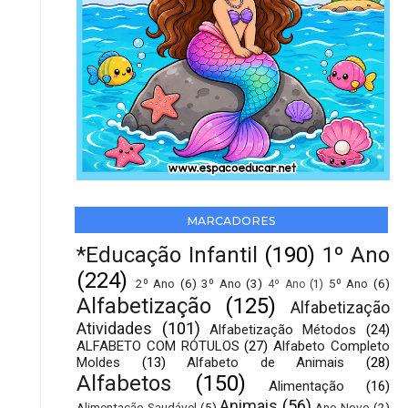
MARCADORES
*Educação Infantil
(190)
1º Ano
(224)
2º Ano
(6)
3º Ano
(3)
5º Ano
(6)
4º Ano
(1)
Alfabetização
(125)
Alfabetização
Atividades
(101)
Alfabetização Métodos
(24)
ALFABETO COM RÓTULOS
(27)
Alfabeto Completo
Moldes
(13)
Alfabeto de Animais
(28)
Alfabetos
(150)
Alimentação
(16)
Animais
(56)
Alimentação Saudável
(5)
Ano Novo
(2)