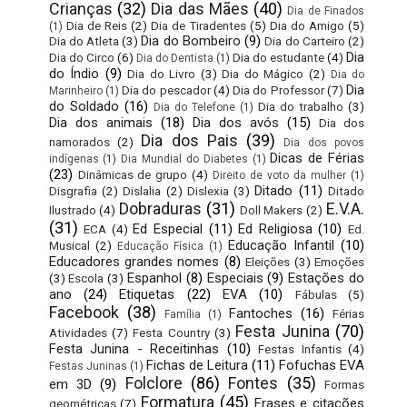
Crianças
(32)
Dia das Mães
(40)
Dia de Finados
Dia de Reis
(2)
Dia de Tiradentes
(5)
Dia do Amigo
(5)
(1)
Dia do Bombeiro
(9)
Dia do Atleta
(3)
Dia do Carteiro
(2)
Dia
Dia do Circo
(6)
Dia do estudante
(4)
Dia do Dentista
(1)
do Índio
(9)
Dia do Livro
(3)
Dia do Mágico
(2)
Dia do
Dia
Dia do pescador
(4)
Dia do Professor
(7)
Marinheiro
(1)
do Soldado
(16)
Dia do trabalho
(3)
Dia do Telefone
(1)
Dia dos animais
(18)
Dia dos avós
(15)
Dia dos
Dia dos Pais
(39)
namorados
(2)
Dia dos povos
Dicas de Férias
indígenas
(1)
Dia Mundial do Diabetes
(1)
(23)
Dinâmicas de grupo
(4)
Direito de voto da mulher
(1)
Ditado
(11)
Disgrafia
(2)
Dislalia
(2)
Dislexia
(3)
Ditado
Dobraduras
(31)
E.V.A.
Ilustrado
(4)
Doll Makers
(2)
(31)
Ed Especial
(11)
Ed Religiosa
(10)
ECA
(4)
Ed.
Educação Infantil
(10)
Musical
(2)
Educação Física
(1)
Educadores grandes nomes
(8)
Eleições
(3)
Emoções
Espanhol
(8)
Especiais
(9)
Estações do
(3)
Escola
(3)
ano
(24)
Etiquetas
(22)
EVA
(10)
Fábulas
(5)
Facebook
(38)
Fantoches
(16)
Férias
Família
(1)
Festa Junina
(70)
Atividades
(7)
Festa Country
(3)
Festa Junina - Receitinhas
(10)
Festas Infantis
(4)
Fichas de Leitura
(11)
Fofuchas EVA
Festas Juninas
(1)
Folclore
(86)
Fontes
(35)
em 3D
(9)
Formas
Formatura
(45)
Frases e citações
geométricas
(7)