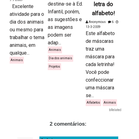
destina-se à Ed.
letra do
Excelente
Infantil, porém,
alfabeto!
atividade para o
as sugestões e
dia dos animais
Anonymous
6
as imagens
13-3-2009
ou mesmo para
Este alfabeto
podem ser
trabalhar o tema
de máscaras
adap...
animais, em
traz uma
Animais
qualque...
máscara para
Dia dos animais
Animais
cada letrinha!
Projetos
Você pode
confeccionar
uma máscara
se...
Alfabetos
Animais
bRelated
2 comentários: