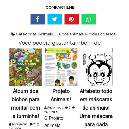
COMPARTILHE!
Categorias:
Animais
,
Dia dos animais
,
Moldes diversos
Você poderá gostar também de...
Álbum dos
Projeto
Alfabeto todo
bichos para
Animais!
em máscaras
montar com
de animais!
Anonymous
0
26-6-2009
a turminha!
Uma máscara
O Projeto
para cada
Anonymous
2
Animais
9-9-2009