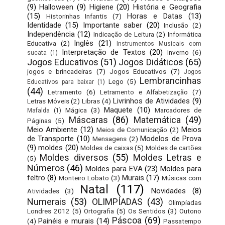
(9)
Halloween
(9)
Higiene
(20)
História e Geografia
(15)
Horas e Datas
(13)
Historinhas Infantis
(7)
Identidade
(15)
Importante saber
(20)
Inclusão
(2)
Independência
(12)
Indicação de Leitura
(2)
Informática
Inglês
(21)
Educativa
(2)
Instrumentos Musicais com
Interpretação de Textos
(20)
Inverno
(6)
sucata
(1)
Jogos Educativos
(51)
Jogos Didáticos
(65)
jogos e brincadeiras
(7)
Jogos Educativos
(7)
Jogos
Lembrancinhas
Lego
(5)
Educativos para baixar
(1)
(44)
Letramento
(6)
Letramento e Alfabetização
(7)
Livrinhos de Atividades
(9)
Letras Móveis
(2)
Libras
(4)
Maquete
(10)
Mágica
(3)
Marcadores de
Mafalda
(1)
Máscaras
(86)
Matemática
(49)
Páginas
(5)
Meio Ambiente
(12)
Meios
Meios de Comunicação
(2)
de Transporte
(10)
Modelos de Prova
Mensagens
(2)
(9)
moldes
(20)
Moldes de caixas
(5)
Moldes de cartões
Moldes diversos
(55)
Moldes Letras e
(5)
Números
(46)
Moldes para EVA
(23)
Moldes para
feltro
(8)
Murais
(17)
Monteiro Lobato
(3)
Músicas com
Natal
(117)
Novidades
(8)
Atividades
(3)
Numerais
(53)
OLIMPÍADAS
(43)
Olimpíadas
Londres 2012
(5)
Ortografia
(5)
Os Sentidos
(3)
Outono
Páscoa
(69)
Painéis e murais
(14)
(4)
Passatempo