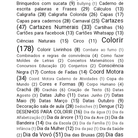
Brinquedos com sucata
(9)
Caderno de
Bullying
(1)
escrita palavras e Frases
(29)
Cálculos
(13)
Caligrafia
(28)
Caligrafia Colorida
(26)
Capas
(17)
Cartazes
Capas para cadernos
(28)
Carnaval
(25)
(47)
Cartazes Numerais
(33)
Cartilhas
(16)
Cartões para facebook
(13)
Cartões Whatsapp
(13)
Colorir
Ciências Naturais
(15)
Circo
(11)
(178)
Colorir Livrinhos
(8)
Combate ao fumo
(1)
Combinados e regras de convivência
(4)
Como fazer
Moldes de Letras
(2)
Conceitos Matemáticos
(5)
Consciência
Concursos Educação
(3)
Conjuntos
(2)
Coord Motora
Negra
(17)
Contos de Fadas
(14)
(34)
Copa do
Coord. Motora Caderno de Atividades
(1)
Cores e Formas
(8)
Mundo
(2)
Corpo Humano
(4)
Crachá
(8)
Crachás
(6)
Criação de Texto
(5)
Datas
Datas Julho
(11)
Datas
Agosto
(3)
Datas Junho
(7)
Maio
(9)
Datas Março
(15)
Datas Outubro
(9)
Decoração sala de aula
(28)
Dengue
(12)
Dedoches
(1)
DESENHOS PARA COLORIR
(16)
Dia da água
(1)
Dia da
Dia da árvore
(11)
Dia da
Dia da Ave
(3)
Alfabetização
(1)
Bandeira
(14)
Dia da Escola
(3)
Dia da Família
(1)
Dia da
Dia da Mulher
(12)
Dia da Saúde
Infância
(1)
Dia da paz
(1)
Dia da Vovó
(51)
Dia das
Dia das Bruxas
(20)
(2)