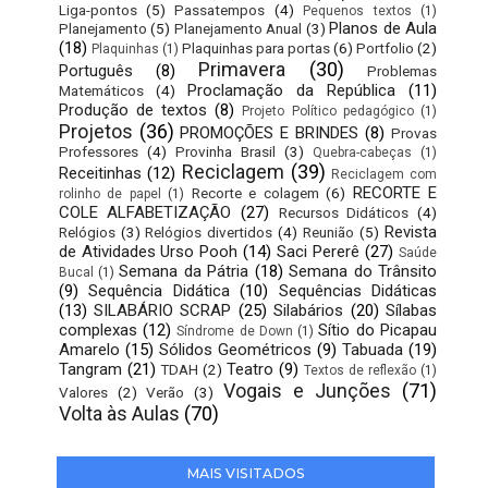
Liga-pontos
(5)
Passatempos
(4)
Pequenos textos
(1)
Planos de Aula
Planejamento
(5)
Planejamento Anual
(3)
(18)
Plaquinhas para portas
(6)
Portfolio
(2)
Plaquinhas
(1)
Primavera
(30)
Português
(8)
Problemas
Proclamação da República
(11)
Matemáticos
(4)
Produção de textos
(8)
Projeto Político pedagógico
(1)
Projetos
(36)
PROMOÇÕES E BRINDES
(8)
Provas
Professores
(4)
Provinha Brasil
(3)
Quebra-cabeças
(1)
Reciclagem
(39)
Receitinhas
(12)
Reciclagem com
RECORTE E
Recorte e colagem
(6)
rolinho de papel
(1)
COLE ALFABETIZAÇÃO
(27)
Recursos Didáticos
(4)
Revista
Relógios
(3)
Relógios divertidos
(4)
Reunião
(5)
de Atividades Urso Pooh
(14)
Saci Pererê
(27)
Saúde
Semana da Pátria
(18)
Semana do Trânsito
Bucal
(1)
(9)
Sequência Didática
(10)
Sequências Didáticas
(13)
SILABÁRIO SCRAP
(25)
Silabários
(20)
Sílabas
complexas
(12)
Sítio do Picapau
Síndrome de Down
(1)
Amarelo
(15)
Sólidos Geométricos
(9)
Tabuada
(19)
Tangram
(21)
Teatro
(9)
TDAH
(2)
Textos de reflexão
(1)
Vogais e Junções
(71)
Valores
(2)
Verão
(3)
Volta às Aulas
(70)
MAIS VISITADOS