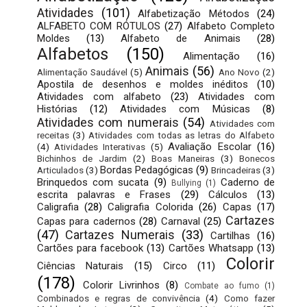
Atividades
(101)
Alfabetização Métodos
(24)
ALFABETO COM RÓTULOS
(27)
Alfabeto Completo
Moldes
(13)
Alfabeto de Animais
(28)
Alfabetos
(150)
Alimentação
(16)
Animais
(56)
Alimentação Saudável
(5)
Ano Novo
(2)
Apostila de desenhos e moldes inéditos
(10)
Atividades com alfabeto
(23)
Atividades com
Histórias
(12)
Atividades com Músicas
(8)
Atividades com numerais
(54)
Atividades com
receitas
(3)
Atividades com todas as letras do Alfabeto
Avaliação Escolar
(16)
(4)
Atividades Interativas
(5)
Bichinhos de Jardim
(2)
Boas Maneiras
(3)
Bonecos
Bordas Pedagógicas
(9)
Articulados
(3)
Brincadeiras
(3)
Brinquedos com sucata
(9)
Caderno de
Bullying
(1)
escrita palavras e Frases
(29)
Cálculos
(13)
Caligrafia
(28)
Caligrafia Colorida
(26)
Capas
(17)
Cartazes
Capas para cadernos
(28)
Carnaval
(25)
(47)
Cartazes Numerais
(33)
Cartilhas
(16)
Cartões para facebook
(13)
Cartões Whatsapp
(13)
Colorir
Ciências Naturais
(15)
Circo
(11)
(178)
Colorir Livrinhos
(8)
Combate ao fumo
(1)
Combinados e regras de convivência
(4)
Como fazer