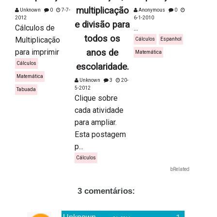
multiplicação
Unknown
0
7-7-
Anonymous
0
2012
6-1-2010
e divisão para
Cálculos de
...
todos os
Multiplicação
Cálculos
Espanhol
para imprimir
anos de
Matemática
Cálculos
escolaridade.
Matemática
Unknown
3
20-
5-2012
Tabuada
Clique sobre
cada atividade
para ampliar.
Esta postagem
p...
Cálculos
bRelated
3 comentários: