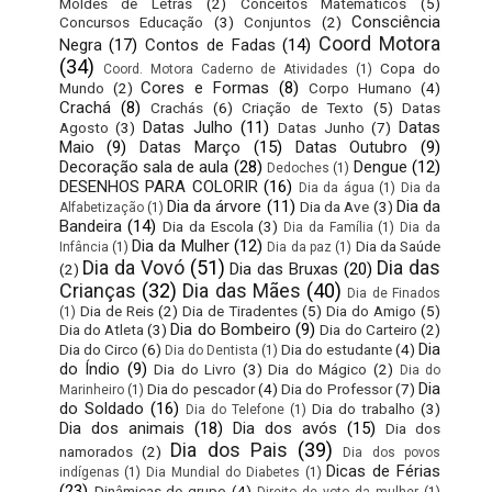
Moldes de Letras
(2)
Conceitos Matemáticos
(5)
Consciência
Concursos Educação
(3)
Conjuntos
(2)
Coord Motora
Negra
(17)
Contos de Fadas
(14)
(34)
Copa do
Coord. Motora Caderno de Atividades
(1)
Cores e Formas
(8)
Mundo
(2)
Corpo Humano
(4)
Crachá
(8)
Crachás
(6)
Criação de Texto
(5)
Datas
Datas Julho
(11)
Datas
Agosto
(3)
Datas Junho
(7)
Maio
(9)
Datas Março
(15)
Datas Outubro
(9)
Decoração sala de aula
(28)
Dengue
(12)
Dedoches
(1)
DESENHOS PARA COLORIR
(16)
Dia da água
(1)
Dia da
Dia da árvore
(11)
Dia da
Dia da Ave
(3)
Alfabetização
(1)
Bandeira
(14)
Dia da Escola
(3)
Dia da Família
(1)
Dia da
Dia da Mulher
(12)
Dia da Saúde
Infância
(1)
Dia da paz
(1)
Dia da Vovó
(51)
Dia das
Dia das Bruxas
(20)
(2)
Crianças
(32)
Dia das Mães
(40)
Dia de Finados
Dia de Reis
(2)
Dia de Tiradentes
(5)
Dia do Amigo
(5)
(1)
Dia do Bombeiro
(9)
Dia do Atleta
(3)
Dia do Carteiro
(2)
Dia
Dia do Circo
(6)
Dia do estudante
(4)
Dia do Dentista
(1)
do Índio
(9)
Dia do Livro
(3)
Dia do Mágico
(2)
Dia do
Dia
Dia do pescador
(4)
Dia do Professor
(7)
Marinheiro
(1)
do Soldado
(16)
Dia do trabalho
(3)
Dia do Telefone
(1)
Dia dos animais
(18)
Dia dos avós
(15)
Dia dos
Dia dos Pais
(39)
namorados
(2)
Dia dos povos
Dicas de Férias
indígenas
(1)
Dia Mundial do Diabetes
(1)
(23)
Dinâmicas de grupo
(4)
Direito de voto da mulher
(1)