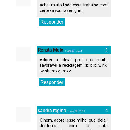
achei muito lindo esse trabalho com
certeza vou fazer :grin:
Responder
Renata Melo
maio 27, 2013
Adorei a ideia, pois sou muito
favorável a reciclagem. :!: :!: :!: :wink:
:wink: :razz: :razz:
Responder
sandra regina
maio 28, 2013
Olhem, adorei esse milho, que ideia !
Juntou-se com a data