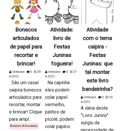
Bonecos
Atividade:
Atividade
articulados
livro de
com o tema
de papel para
Festas
caipira -
recortar e
Juninas
Festas
brincar!
fogueira!
Juninas: que
tal montar
Unknown
0
29-
Unknown
0
27-
6-2012
6-2012
este livro
São um casal
Na capinha
bandeirinha?
caipira bonecos
eles podem
articulados para
colar papel
Unknown
0
20-
6-2012
recortar, montar
vermelho,
A idéia deste
e brincar! Clique
palitos de
"Livro Junino"
para ampl...
picolé, podem
surgiu da
colar papéis
Bonecos Articulados
necessidade de