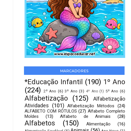
MARCADORES
*Educação Infantil
(190)
1º Ano
(224)
2º Ano
(6)
3º Ano
(3)
5º Ano
(6)
4º Ano
(1)
Alfabetização
(125)
Alfabetização
Atividades
(101)
Alfabetização Métodos
(24)
ALFABETO COM RÓTULOS
(27)
Alfabeto Completo
Moldes
(13)
Alfabeto de Animais
(28)
Alfabetos
(150)
Alimentação
(16)
Animais
(56)
Alimentação Saudável
(5)
Ano Novo
(2)