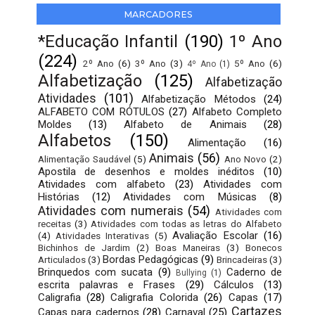
MARCADORES
*Educação Infantil
(190)
1º Ano
(224)
2º Ano
(6)
3º Ano
(3)
5º Ano
(6)
4º Ano
(1)
Alfabetização
(125)
Alfabetização
Atividades
(101)
Alfabetização Métodos
(24)
ALFABETO COM RÓTULOS
(27)
Alfabeto Completo
Moldes
(13)
Alfabeto de Animais
(28)
Alfabetos
(150)
Alimentação
(16)
Animais
(56)
Alimentação Saudável
(5)
Ano Novo
(2)
Apostila de desenhos e moldes inéditos
(10)
Atividades com alfabeto
(23)
Atividades com
Histórias
(12)
Atividades com Músicas
(8)
Atividades com numerais
(54)
Atividades com
receitas
(3)
Atividades com todas as letras do Alfabeto
Avaliação Escolar
(16)
(4)
Atividades Interativas
(5)
Bichinhos de Jardim
(2)
Boas Maneiras
(3)
Bonecos
Bordas Pedagógicas
(9)
Articulados
(3)
Brincadeiras
(3)
Brinquedos com sucata
(9)
Caderno de
Bullying
(1)
escrita palavras e Frases
(29)
Cálculos
(13)
Caligrafia
(28)
Caligrafia Colorida
(26)
Capas
(17)
Cartazes
Capas para cadernos
(28)
Carnaval
(25)