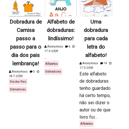
Dobradura de
Alfabeto de
Uma
Camisa
dobraduras:
dobradura
passo a
lindíssimo!
para cada
passo para o
letra do
Anonymous
6
17-3-2009
dia dos pais
alfabeto!
...
lembrança!
Anonymous
14
Alfabetos
17-3-2009
Anonymous
5
Dobraduras
Este alfabeto
18-7-2009
de dobraduras
Dia dos Pais
tenho guardado
Dobraduras
há certo tempo,
não sei dizer o
autor ou de que
livro foi...
Alfabetos