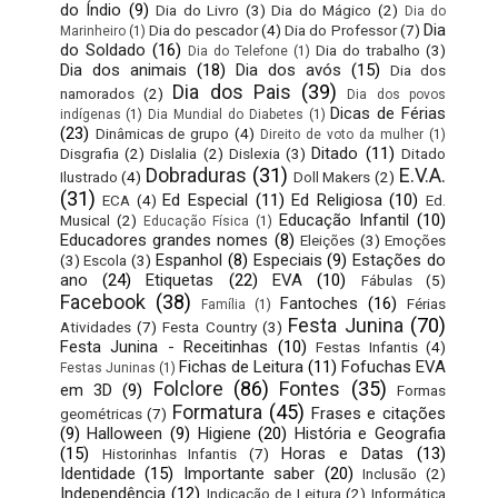
do Índio
(9)
Dia do Livro
(3)
Dia do Mágico
(2)
Dia do
Dia
Dia do pescador
(4)
Dia do Professor
(7)
Marinheiro
(1)
do Soldado
(16)
Dia do trabalho
(3)
Dia do Telefone
(1)
Dia dos animais
(18)
Dia dos avós
(15)
Dia dos
Dia dos Pais
(39)
namorados
(2)
Dia dos povos
Dicas de Férias
indígenas
(1)
Dia Mundial do Diabetes
(1)
(23)
Dinâmicas de grupo
(4)
Direito de voto da mulher
(1)
Ditado
(11)
Disgrafia
(2)
Dislalia
(2)
Dislexia
(3)
Ditado
Dobraduras
(31)
E.V.A.
Ilustrado
(4)
Doll Makers
(2)
(31)
Ed Especial
(11)
Ed Religiosa
(10)
ECA
(4)
Ed.
Educação Infantil
(10)
Musical
(2)
Educação Física
(1)
Educadores grandes nomes
(8)
Eleições
(3)
Emoções
Espanhol
(8)
Especiais
(9)
Estações do
(3)
Escola
(3)
ano
(24)
Etiquetas
(22)
EVA
(10)
Fábulas
(5)
Facebook
(38)
Fantoches
(16)
Férias
Família
(1)
Festa Junina
(70)
Atividades
(7)
Festa Country
(3)
Festa Junina - Receitinhas
(10)
Festas Infantis
(4)
Fichas de Leitura
(11)
Fofuchas EVA
Festas Juninas
(1)
Folclore
(86)
Fontes
(35)
em 3D
(9)
Formas
Formatura
(45)
Frases e citações
geométricas
(7)
(9)
Halloween
(9)
Higiene
(20)
História e Geografia
(15)
Horas e Datas
(13)
Historinhas Infantis
(7)
Identidade
(15)
Importante saber
(20)
Inclusão
(2)
Independência
(12)
Indicação de Leitura
(2)
Informática