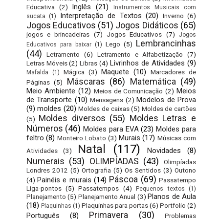
Inglês
(21)
Educativa
(2)
Instrumentos Musicais com
Interpretação de Textos
(20)
Inverno
(6)
sucata
(1)
Jogos Educativos
(51)
Jogos Didáticos
(65)
jogos e brincadeiras
(7)
Jogos Educativos
(7)
Jogos
Lembrancinhas
Lego
(5)
Educativos para baixar
(1)
(44)
Letramento
(6)
Letramento e Alfabetização
(7)
Livrinhos de Atividades
(9)
Letras Móveis
(2)
Libras
(4)
Maquete
(10)
Mágica
(3)
Marcadores de
Mafalda
(1)
Máscaras
(86)
Matemática
(49)
Páginas
(5)
Meio Ambiente
(12)
Meios
Meios de Comunicação
(2)
de Transporte
(10)
Modelos de Prova
Mensagens
(2)
(9)
moldes
(20)
Moldes de caixas
(5)
Moldes de cartões
Moldes diversos
(55)
Moldes Letras e
(5)
Números
(46)
Moldes para EVA
(23)
Moldes para
feltro
(8)
Murais
(17)
Monteiro Lobato
(3)
Músicas com
Natal
(117)
Novidades
(8)
Atividades
(3)
Numerais
(53)
OLIMPÍADAS
(43)
Olimpíadas
Londres 2012
(5)
Ortografia
(5)
Os Sentidos
(3)
Outono
Páscoa
(69)
Painéis e murais
(14)
(4)
Passatempo
Liga-pontos
(5)
Passatempos
(4)
Pequenos textos
(1)
Planos de Aula
Planejamento
(5)
Planejamento Anual
(3)
(18)
Plaquinhas para portas
(6)
Portfolio
(2)
Plaquinhas
(1)
Primavera
(30)
Português
(8)
Problemas