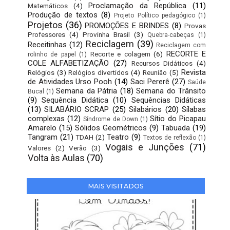
Proclamação da República
(11)
Matemáticos
(4)
Produção de textos
(8)
Projeto Político pedagógico
(1)
Projetos
(36)
PROMOÇÕES E BRINDES
(8)
Provas
Professores
(4)
Provinha Brasil
(3)
Quebra-cabeças
(1)
Reciclagem
(39)
Receitinhas
(12)
Reciclagem com
RECORTE E
Recorte e colagem
(6)
rolinho de papel
(1)
COLE ALFABETIZAÇÃO
(27)
Recursos Didáticos
(4)
Revista
Relógios
(3)
Relógios divertidos
(4)
Reunião
(5)
de Atividades Urso Pooh
(14)
Saci Pererê
(27)
Saúde
Semana da Pátria
(18)
Semana do Trânsito
Bucal
(1)
(9)
Sequência Didática
(10)
Sequências Didáticas
(13)
SILABÁRIO SCRAP
(25)
Silabários
(20)
Sílabas
complexas
(12)
Sítio do Picapau
Síndrome de Down
(1)
Amarelo
(15)
Sólidos Geométricos
(9)
Tabuada
(19)
Tangram
(21)
Teatro
(9)
TDAH
(2)
Textos de reflexão
(1)
Vogais e Junções
(71)
Valores
(2)
Verão
(3)
Volta às Aulas
(70)
MAIS VISITADOS