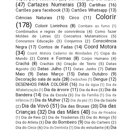
(47)
Cartazes Numerais
(33)
Cartilhas
(16)
Cartões para facebook
(13)
Cartões Whatsapp
(13)
Colorir
Ciências Naturais
(15)
Circo
(11)
(178)
Colorir Livrinhos
(8)
Combate ao fumo
(1)
Combinados e regras de convivência
(4)
Como fazer
Moldes de Letras
(2)
Conceitos Matemáticos
(5)
Consciência
Concursos Educação
(3)
Conjuntos
(2)
Coord Motora
Negra
(17)
Contos de Fadas
(14)
(34)
Copa do
Coord. Motora Caderno de Atividades
(1)
Cores e Formas
(8)
Mundo
(2)
Corpo Humano
(4)
Crachá
(8)
Crachás
(6)
Criação de Texto
(5)
Datas
Datas Julho
(11)
Datas
Agosto
(3)
Datas Junho
(7)
Maio
(9)
Datas Março
(15)
Datas Outubro
(9)
Decoração sala de aula
(28)
Dengue
(12)
Dedoches
(1)
DESENHOS PARA COLORIR
(16)
Dia da água
(1)
Dia da
Dia da árvore
(11)
Dia da
Dia da Ave
(3)
Alfabetização
(1)
Bandeira
(14)
Dia da Escola
(3)
Dia da Família
(1)
Dia da
Dia da Mulher
(12)
Dia da Saúde
Infância
(1)
Dia da paz
(1)
Dia da Vovó
(51)
Dia das
Dia das Bruxas
(20)
(2)
Crianças
(32)
Dia das Mães
(40)
Dia de Finados
Dia de Reis
(2)
Dia de Tiradentes
(5)
Dia do Amigo
(5)
(1)
Dia do Bombeiro
(9)
Dia do Atleta
(3)
Dia do Carteiro
(2)
Dia
Dia do Circo
(6)
Dia do estudante
(4)
Dia do Dentista
(1)