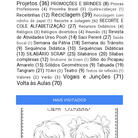
Projetos
(36)
PROMOÇÕES E BRINDES
(8)
Provas
Professores
(4)
Provinha Brasil
(3)
Quebra-cabeças
(1)
Reciclagem
(39)
Receitinhas
(12)
Reciclagem com
RECORTE E
Recorte e colagem
(6)
rolinho de papel
(1)
COLE ALFABETIZAÇÃO
(27)
Recursos Didáticos
(4)
Revista
Relógios
(3)
Relógios divertidos
(4)
Reunião
(5)
de Atividades Urso Pooh
(14)
Saci Pererê
(27)
Saúde
Semana da Pátria
(18)
Semana do Trânsito
Bucal
(1)
(9)
Sequência Didática
(10)
Sequências Didáticas
(13)
SILABÁRIO SCRAP
(25)
Silabários
(20)
Sílabas
complexas
(12)
Sítio do Picapau
Síndrome de Down
(1)
Amarelo
(15)
Sólidos Geométricos
(9)
Tabuada
(19)
Tangram
(21)
Teatro
(9)
TDAH
(2)
Textos de reflexão
(1)
Vogais e Junções
(71)
Valores
(2)
Verão
(3)
Volta às Aulas
(70)
MAIS VISITADOS