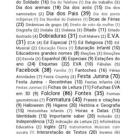
do Soldado
(16)
Dia do trabalho
(3)
Dia do Telefone
(1)
Dia dos animais
(18)
Dia dos avós
(15)
Dia dos
Dia dos Pais
(39)
namorados
(2)
Dia dos povos
Dicas de Férias
indígenas
(1)
Dia Mundial do Diabetes
(1)
(23)
Dinâmicas de grupo
(4)
Direito de voto da mulher
(1)
Ditado
(11)
Disgrafia
(2)
Dislalia
(2)
Dislexia
(3)
Ditado
Dobraduras
(31)
E.V.A.
Ilustrado
(4)
Doll Makers
(2)
(31)
Ed Especial
(11)
Ed Religiosa
(10)
ECA
(4)
Ed.
Educação Infantil
(10)
Musical
(2)
Educação Física
(1)
Educadores grandes nomes
(8)
Eleições
(3)
Emoções
Espanhol
(8)
Especiais
(9)
Estações do
(3)
Escola
(3)
ano
(24)
Etiquetas
(22)
EVA
(10)
Fábulas
(5)
Facebook
(38)
Fantoches
(16)
Férias
Família
(1)
Festa Junina
(70)
Atividades
(7)
Festa Country
(3)
Festa Junina - Receitinhas
(10)
Festas Infantis
(4)
Fichas de Leitura
(11)
Fofuchas EVA
Festas Juninas
(1)
Folclore
(86)
Fontes
(35)
em 3D
(9)
Formas
Formatura
(45)
Frases e citações
geométricas
(7)
(9)
Halloween
(9)
Higiene
(20)
História e Geografia
(15)
Horas e Datas
(13)
Historinhas Infantis
(7)
Identidade
(15)
Importante saber
(20)
Inclusão
(2)
Independência
(12)
Indicação de Leitura
(2)
Informática
Inglês
(21)
Educativa
(2)
Instrumentos Musicais com
Interpretação de Textos
(20)
Inverno
(6)
sucata
(1)