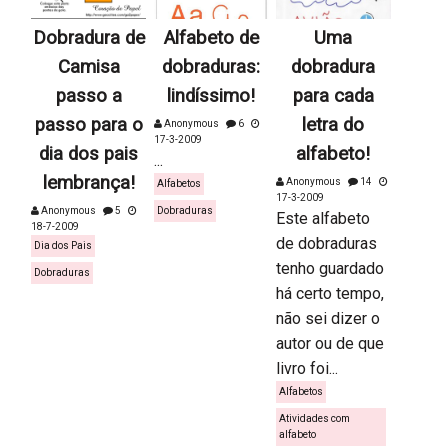
Dobradura de
Alfabeto de
Uma
Camisa
dobraduras:
dobradura
passo a
lindíssimo!
para cada
passo para o
letra do
Anonymous
6
17-3-2009
dia dos pais
alfabeto!
...
lembrança!
Anonymous
14
Alfabetos
17-3-2009
Anonymous
5
Dobraduras
Este alfabeto
18-7-2009
de dobraduras
Dia dos Pais
tenho guardado
Dobraduras
há certo tempo,
não sei dizer o
autor ou de que
livro foi...
Alfabetos
Atividades com
alfabeto