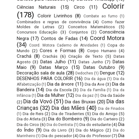
Colorir
Ciências Naturais
(15)
Circo
(11)
(178)
Colorir Livrinhos
(8)
Combate ao fumo
(1)
Combinados e regras de convivência
(4)
Como fazer
Moldes de Letras
(2)
Conceitos Matemáticos
(5)
Consciência
Concursos Educação
(3)
Conjuntos
(2)
Coord Motora
Negra
(17)
Contos de Fadas
(14)
(34)
Copa do
Coord. Motora Caderno de Atividades
(1)
Cores e Formas
(8)
Mundo
(2)
Corpo Humano
(4)
Crachá
(8)
Crachás
(6)
Criação de Texto
(5)
Datas
Datas Julho
(11)
Datas
Agosto
(3)
Datas Junho
(7)
Maio
(9)
Datas Março
(15)
Datas Outubro
(9)
Decoração sala de aula
(28)
Dengue
(12)
Dedoches
(1)
DESENHOS PARA COLORIR
(16)
Dia da água
(1)
Dia da
Dia da árvore
(11)
Dia da
Dia da Ave
(3)
Alfabetização
(1)
Bandeira
(14)
Dia da Escola
(3)
Dia da Família
(1)
Dia da
Dia da Mulher
(12)
Dia da Saúde
Infância
(1)
Dia da paz
(1)
Dia da Vovó
(51)
Dia das
Dia das Bruxas
(20)
(2)
Crianças
(32)
Dia das Mães
(40)
Dia de Finados
Dia de Reis
(2)
Dia de Tiradentes
(5)
Dia do Amigo
(5)
(1)
Dia do Bombeiro
(9)
Dia do Atleta
(3)
Dia do Carteiro
(2)
Dia
Dia do Circo
(6)
Dia do estudante
(4)
Dia do Dentista
(1)
do Índio
(9)
Dia do Livro
(3)
Dia do Mágico
(2)
Dia do
Dia
Dia do pescador
(4)
Dia do Professor
(7)
Marinheiro
(1)