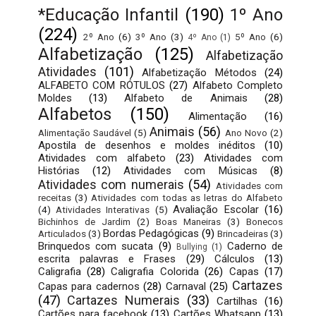
*Educação Infantil
(190)
1º Ano
(224)
2º Ano
(6)
3º Ano
(3)
5º Ano
(6)
4º Ano
(1)
Alfabetização
(125)
Alfabetização
Atividades
(101)
Alfabetização Métodos
(24)
ALFABETO COM RÓTULOS
(27)
Alfabeto Completo
Moldes
(13)
Alfabeto de Animais
(28)
Alfabetos
(150)
Alimentação
(16)
Animais
(56)
Alimentação Saudável
(5)
Ano Novo
(2)
Apostila de desenhos e moldes inéditos
(10)
Atividades com alfabeto
(23)
Atividades com
Histórias
(12)
Atividades com Músicas
(8)
Atividades com numerais
(54)
Atividades com
receitas
(3)
Atividades com todas as letras do Alfabeto
Avaliação Escolar
(16)
(4)
Atividades Interativas
(5)
Bichinhos de Jardim
(2)
Boas Maneiras
(3)
Bonecos
Bordas Pedagógicas
(9)
Articulados
(3)
Brincadeiras
(3)
Brinquedos com sucata
(9)
Caderno de
Bullying
(1)
escrita palavras e Frases
(29)
Cálculos
(13)
Caligrafia
(28)
Caligrafia Colorida
(26)
Capas
(17)
Cartazes
Capas para cadernos
(28)
Carnaval
(25)
(47)
Cartazes Numerais
(33)
Cartilhas
(16)
Cartões para facebook
(13)
Cartões Whatsapp
(13)