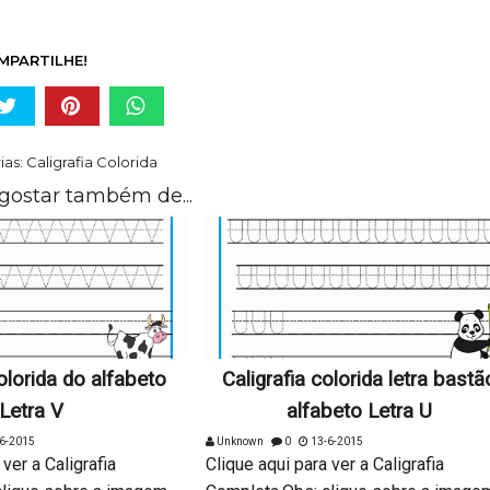
MPARTILHE!
ias:
Caligrafia Colorida
gostar também de...
colorida do alfabeto
Caligrafia colorida letra bastã
Letra V
alfabeto Letra U
6-2015
Unknown
0
13-6-2015
 ver a Caligrafia
Clique aqui para ver a Caligrafia