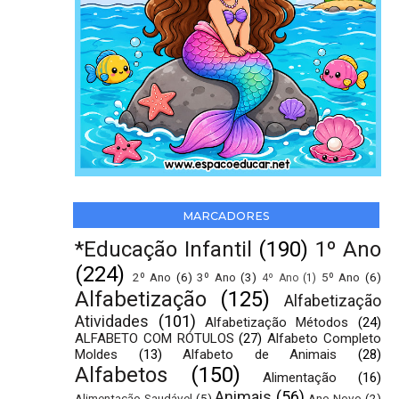
MARCADORES
*Educação Infantil
(190)
1º Ano
(224)
2º Ano
(6)
3º Ano
(3)
5º Ano
(6)
4º Ano
(1)
Alfabetização
(125)
Alfabetização
Atividades
(101)
Alfabetização Métodos
(24)
ALFABETO COM RÓTULOS
(27)
Alfabeto Completo
Moldes
(13)
Alfabeto de Animais
(28)
Alfabetos
(150)
Alimentação
(16)
Animais
(56)
Alimentação Saudável
(5)
Ano Novo
(2)