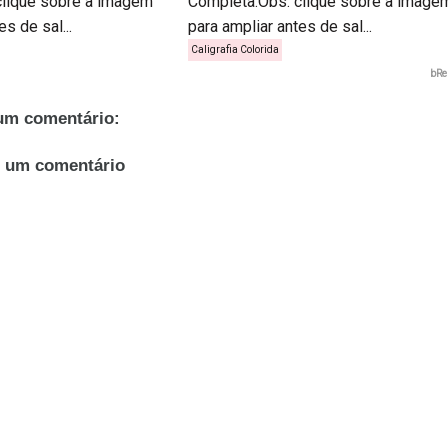
clique sobre a imagem
Completa.Obs: clique sobre a image
s de sal...
para ampliar antes de sal...
Caligrafia Colorida
bRe
m comentário:
r um comentário