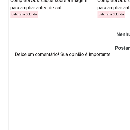
Completa.Obs: clique sobre a imagem
Completa.Obs: 
para ampliar antes de sal...
para ampliar ante
Caligrafia Colorida
Caligrafia Colorida
Nenhu
Posta
Deixe um comentário! Sua opinião é importante.