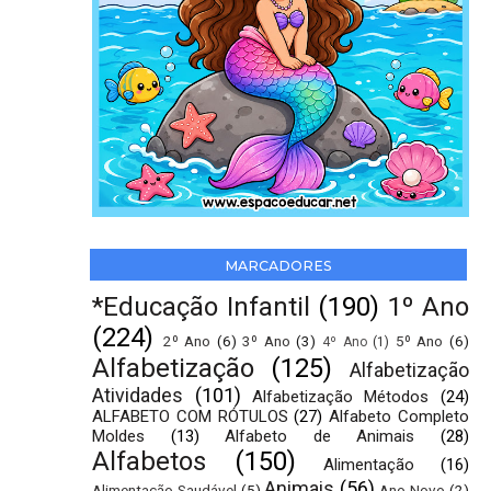
MARCADORES
*Educação Infantil
(190)
1º Ano
(224)
2º Ano
(6)
3º Ano
(3)
5º Ano
(6)
4º Ano
(1)
Alfabetização
(125)
Alfabetização
Atividades
(101)
Alfabetização Métodos
(24)
ALFABETO COM RÓTULOS
(27)
Alfabeto Completo
Moldes
(13)
Alfabeto de Animais
(28)
Alfabetos
(150)
Alimentação
(16)
Animais
(56)
Alimentação Saudável
(5)
Ano Novo
(2)