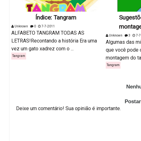
Índice: Tangram
Sugestõe
montage
Unknown
0
7-7-2011
ALFABETO TANGRAM TODAS AS
Unknown
3
7-7
LETRAS!Recontando a história Era uma
Algumas das mil
vez um gato xadrez com o ...
que você pode cr
Tangram
montagem do tan
Tangram
Nenhu
Posta
Deixe um comentário! Sua opinião é importante.