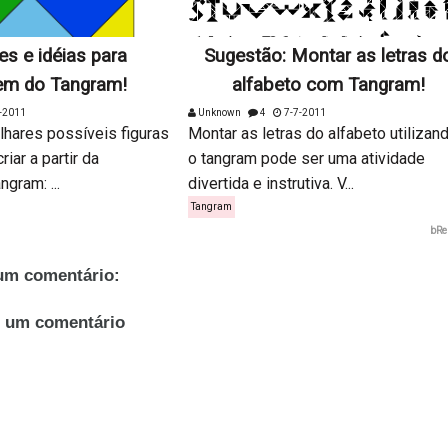
s e idéias para
Sugestão: Montar as letras d
m do Tangram!
alfabeto com Tangram!
-2011
Unknown
4
7-7-2011
hares possíveis figuras
Montar as letras do alfabeto utilizan
iar a partir da
o tangram pode ser uma atividade
gram: ...
divertida e instrutiva. V...
Tangram
bRe
m comentário:
r um comentário