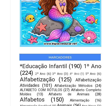
MARCADORES
*Educação Infantil
(190)
1º Ano
(224)
2º Ano
(6)
3º Ano
(3)
5º Ano
(6)
4º Ano
(1)
Alfabetização
(125)
Alfabetização
Atividades
(101)
Alfabetização Métodos
(24)
ALFABETO COM RÓTULOS
(27)
Alfabeto Completo
Moldes
(13)
Alfabeto de Animais
(28)
Alfabetos
(150)
Alimentação
(16)
Animais
(56)
Alimentação Saudável
(5)
Ano Novo
(2)