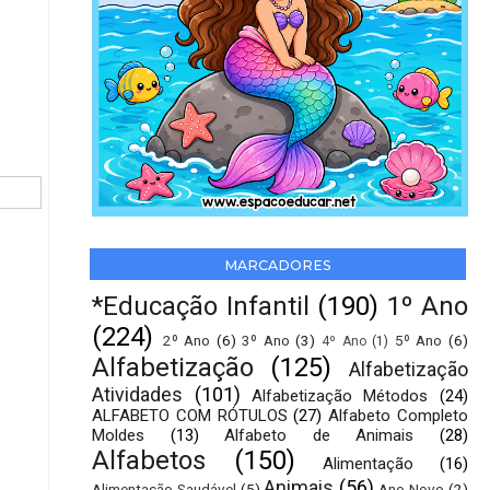
MARCADORES
*Educação Infantil
(190)
1º Ano
(224)
2º Ano
(6)
3º Ano
(3)
5º Ano
(6)
4º Ano
(1)
Alfabetização
(125)
Alfabetização
Atividades
(101)
Alfabetização Métodos
(24)
ALFABETO COM RÓTULOS
(27)
Alfabeto Completo
Moldes
(13)
Alfabeto de Animais
(28)
Alfabetos
(150)
Alimentação
(16)
Animais
(56)
Alimentação Saudável
(5)
Ano Novo
(2)