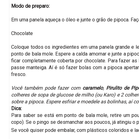
Modo de preparo:
Em uma panela aqueça o óleo e junte o grão de pipoca. Faç
Chocolate
Coloque todos os ingredientes em uma panela grande e le
ponto de bala mole. Espere a calda amornar e junte a pipo
ficar completamente coberta por chocolate. Para fazer as
passe manteiga. Aí é só fazer bolas com a pipoca aperta
fresco.
Você também pode fazer com
caramelo
,
Pirulito de P
colheres de sopa de glucose de milho (ou Karo) e 2 colhe
sobre a pipoca. Espere esfriar e moedele as bolinhas, aí c
Dica:
Para saber se está em ponto de bala mole, retire um po
copo). Se o pingo se desmanchar aos poucos, já atingiu o 
Se você quiser pode embalar, com plásticos coloridos e l