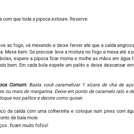
a com que toda a pipoca estoure. Reserve.
ve ao fogo, vá mexendo e deixe ferver até que a calda engro
ca. Mexa bem. Se precisar leve a mistura no fogo e mexa até a 
 bolas, espere a pipoca ficar morna e molhe as mãos em água f
ndo bem. Em cada bola espete um palito e deixe descansar em
ipoca Comum:
Basta você caramelizar 1 xícara de chá de açúc
res ou mais de margarina. Deixe em ponto de caramelo ralo e d
oloque nos palitos e decore como quiser.
uco da calda com uma colherinha e coloque num pires com águ
ponto de bala mole.
aços…ficam muito fofos!