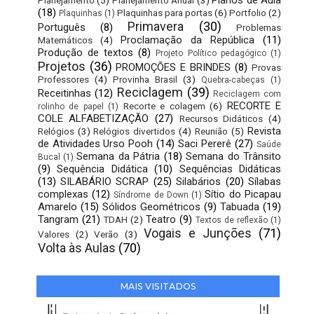
Planos de Aula
Planejamento
(5)
Planejamento Anual
(3)
(18)
Plaquinhas para portas
(6)
Portfolio
(2)
Plaquinhas
(1)
Primavera
(30)
Português
(8)
Problemas
Proclamação da República
(11)
Matemáticos
(4)
Produção de textos
(8)
Projeto Político pedagógico
(1)
Projetos
(36)
PROMOÇÕES E BRINDES
(8)
Provas
Professores
(4)
Provinha Brasil
(3)
Quebra-cabeças
(1)
Reciclagem
(39)
Receitinhas
(12)
Reciclagem com
RECORTE E
Recorte e colagem
(6)
rolinho de papel
(1)
COLE ALFABETIZAÇÃO
(27)
Recursos Didáticos
(4)
Revista
Relógios
(3)
Relógios divertidos
(4)
Reunião
(5)
de Atividades Urso Pooh
(14)
Saci Pererê
(27)
Saúde
Semana da Pátria
(18)
Semana do Trânsito
Bucal
(1)
(9)
Sequência Didática
(10)
Sequências Didáticas
(13)
SILABÁRIO SCRAP
(25)
Silabários
(20)
Sílabas
complexas
(12)
Sítio do Picapau
Síndrome de Down
(1)
Amarelo
(15)
Sólidos Geométricos
(9)
Tabuada
(19)
Tangram
(21)
Teatro
(9)
TDAH
(2)
Textos de reflexão
(1)
Vogais e Junções
(71)
Valores
(2)
Verão
(3)
Volta às Aulas
(70)
MAIS VISITADOS