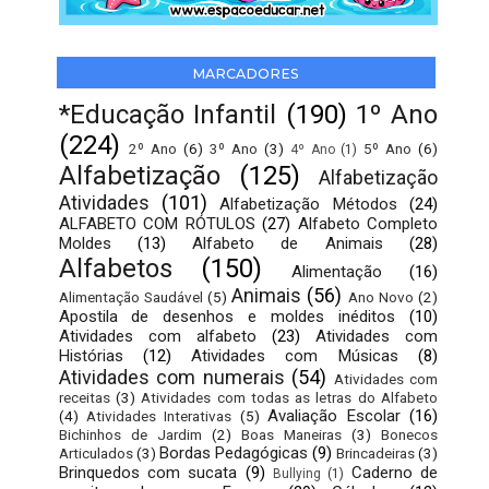
MARCADORES
*Educação Infantil
(190)
1º Ano
(224)
2º Ano
(6)
3º Ano
(3)
5º Ano
(6)
4º Ano
(1)
Alfabetização
(125)
Alfabetização
Atividades
(101)
Alfabetização Métodos
(24)
ALFABETO COM RÓTULOS
(27)
Alfabeto Completo
Moldes
(13)
Alfabeto de Animais
(28)
Alfabetos
(150)
Alimentação
(16)
Animais
(56)
Alimentação Saudável
(5)
Ano Novo
(2)
Apostila de desenhos e moldes inéditos
(10)
Atividades com alfabeto
(23)
Atividades com
Histórias
(12)
Atividades com Músicas
(8)
Atividades com numerais
(54)
Atividades com
receitas
(3)
Atividades com todas as letras do Alfabeto
Avaliação Escolar
(16)
(4)
Atividades Interativas
(5)
Bichinhos de Jardim
(2)
Boas Maneiras
(3)
Bonecos
Bordas Pedagógicas
(9)
Articulados
(3)
Brincadeiras
(3)
Brinquedos com sucata
(9)
Caderno de
Bullying
(1)