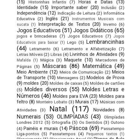
(15)
Horas e Datas
(13)
Historinhas Infantis
(7)
Identidade
(15)
Importante saber
(20)
Inclusão
(2)
Independência
(12)
Indicação de Leitura
(2)
Informática
Inglês
(21)
Educativa
(2)
Instrumentos Musicais com
Interpretação de Textos
(20)
Inverno
(6)
sucata
(1)
Jogos Educativos
(51)
Jogos Didáticos
(65)
jogos e brincadeiras
(7)
Jogos Educativos
(7)
Jogos
Lembrancinhas
Lego
(5)
Educativos para baixar
(1)
(44)
Letramento
(6)
Letramento e Alfabetização
(7)
Livrinhos de Atividades
(9)
Letras Móveis
(2)
Libras
(4)
Maquete
(10)
Mágica
(3)
Marcadores de
Mafalda
(1)
Máscaras
(86)
Matemática
(49)
Páginas
(5)
Meio Ambiente
(12)
Meios
Meios de Comunicação
(2)
de Transporte
(10)
Modelos de Prova
Mensagens
(2)
(9)
moldes
(20)
Moldes de caixas
(5)
Moldes de cartões
Moldes diversos
(55)
Moldes Letras e
(5)
Números
(46)
Moldes para EVA
(23)
Moldes para
feltro
(8)
Murais
(17)
Monteiro Lobato
(3)
Músicas com
Natal
(117)
Novidades
(8)
Atividades
(3)
Numerais
(53)
OLIMPÍADAS
(43)
Olimpíadas
Londres 2012
(5)
Ortografia
(5)
Os Sentidos
(3)
Outono
Páscoa
(69)
Painéis e murais
(14)
(4)
Passatempo
Liga-pontos
(5)
Passatempos
(4)
Pequenos textos
(1)