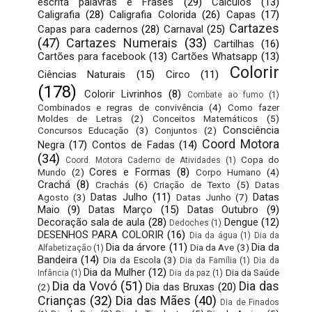
escrita palavras e Frases
(29)
Cálculos
(13)
Caligrafia
(28)
Caligrafia Colorida
(26)
Capas
(17)
Cartazes
Capas para cadernos
(28)
Carnaval
(25)
(47)
Cartazes Numerais
(33)
Cartilhas
(16)
Cartões para facebook
(13)
Cartões Whatsapp
(13)
Colorir
Ciências Naturais
(15)
Circo
(11)
(178)
Colorir Livrinhos
(8)
Combate ao fumo
(1)
Combinados e regras de convivência
(4)
Como fazer
Moldes de Letras
(2)
Conceitos Matemáticos
(5)
Consciência
Concursos Educação
(3)
Conjuntos
(2)
Coord Motora
Negra
(17)
Contos de Fadas
(14)
(34)
Copa do
Coord. Motora Caderno de Atividades
(1)
Cores e Formas
(8)
Mundo
(2)
Corpo Humano
(4)
Crachá
(8)
Crachás
(6)
Criação de Texto
(5)
Datas
Datas Julho
(11)
Datas
Agosto
(3)
Datas Junho
(7)
Maio
(9)
Datas Março
(15)
Datas Outubro
(9)
Decoração sala de aula
(28)
Dengue
(12)
Dedoches
(1)
DESENHOS PARA COLORIR
(16)
Dia da água
(1)
Dia da
Dia da árvore
(11)
Dia da
Dia da Ave
(3)
Alfabetização
(1)
Bandeira
(14)
Dia da Escola
(3)
Dia da Família
(1)
Dia da
Dia da Mulher
(12)
Dia da Saúde
Infância
(1)
Dia da paz
(1)
Dia da Vovó
(51)
Dia das
Dia das Bruxas
(20)
(2)
Crianças
(32)
Dia das Mães
(40)
Dia de Finados