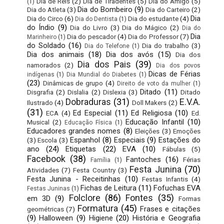
Dia de Reis
(2)
Dia de Tiradentes
(5)
Dia do Amigo
(5)
(1)
Dia do Bombeiro
(9)
Dia do Atleta
(3)
Dia do Carteiro
(2)
Dia
Dia do Circo
(6)
Dia do estudante
(4)
Dia do Dentista
(1)
do Índio
(9)
Dia do Livro
(3)
Dia do Mágico
(2)
Dia do
Dia
Dia do pescador
(4)
Dia do Professor
(7)
Marinheiro
(1)
do Soldado
(16)
Dia do trabalho
(3)
Dia do Telefone
(1)
Dia dos animais
(18)
Dia dos avós
(15)
Dia dos
Dia dos Pais
(39)
namorados
(2)
Dia dos povos
Dicas de Férias
indígenas
(1)
Dia Mundial do Diabetes
(1)
(23)
Dinâmicas de grupo
(4)
Direito de voto da mulher
(1)
Ditado
(11)
Disgrafia
(2)
Dislalia
(2)
Dislexia
(3)
Ditado
Dobraduras
(31)
E.V.A.
Ilustrado
(4)
Doll Makers
(2)
(31)
Ed Especial
(11)
Ed Religiosa
(10)
ECA
(4)
Ed.
Educação Infantil
(10)
Musical
(2)
Educação Física
(1)
Educadores grandes nomes
(8)
Eleições
(3)
Emoções
Espanhol
(8)
Especiais
(9)
Estações do
(3)
Escola
(3)
ano
(24)
Etiquetas
(22)
EVA
(10)
Fábulas
(5)
Facebook
(38)
Fantoches
(16)
Férias
Família
(1)
Festa Junina
(70)
Atividades
(7)
Festa Country
(3)
Festa Junina - Receitinhas
(10)
Festas Infantis
(4)
Fichas de Leitura
(11)
Fofuchas EVA
Festas Juninas
(1)
Folclore
(86)
Fontes
(35)
em 3D
(9)
Formas
Formatura
(45)
Frases e citações
geométricas
(7)
(9)
Halloween
(9)
Higiene
(20)
História e Geografia