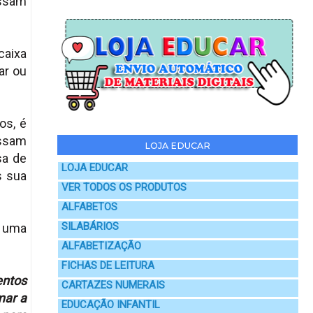
ossam
caixa
ar ou
os, é
ossam
LOJA EDUCAR
sa de
LOJA EDUCAR
s sua
VER TODOS OS PRODUTOS
ALFABETOS
SILABÁRIOS
m uma
ALFABETIZAÇÃO
FICHAS DE LEITURA
entos
CARTAZES NUMERAIS
mar a
EDUCAÇÃO INFANTIL