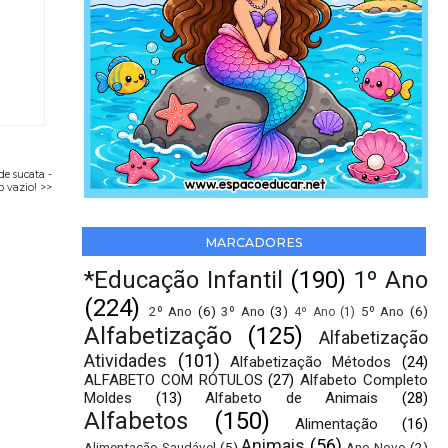
de sucata -
 vazio! >>
MARCADORES
*Educação Infantil
(190)
1º Ano
(224)
2º Ano
(6)
3º Ano
(3)
5º Ano
(6)
4º Ano
(1)
Alfabetização
(125)
Alfabetização
Atividades
(101)
Alfabetização Métodos
(24)
ALFABETO COM RÓTULOS
(27)
Alfabeto Completo
Moldes
(13)
Alfabeto de Animais
(28)
Alfabetos
(150)
Alimentação
(16)
Animais
(56)
Alimentação Saudável
(5)
Ano Novo
(2)