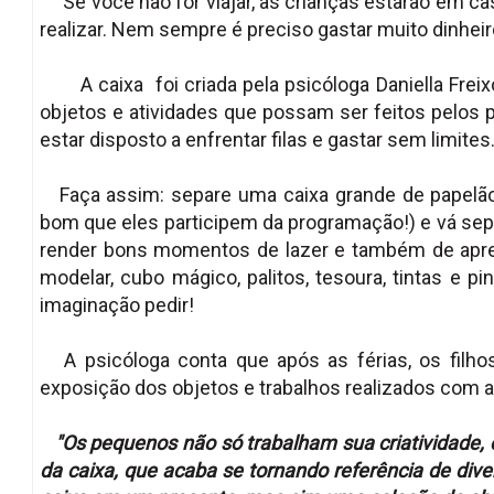
Se você não for viajar, as crianças estarão em ca
realizar. Nem sempre é preciso gastar muito dinheiro
A caixa foi criada pela psicóloga Daniella Freixo 
objetos e atividades que possam ser feitos pelos p
estar disposto a enfrentar filas e gastar sem limite
Faça assim: separe uma caixa grande de papelão
bom que eles participem da programação!) e vá sep
render bons momentos de lazer e também de apren
modelar, cubo mágico, palitos, tesoura, tintas e p
imaginação pedir!
A psicóloga conta que após as férias, os filh
exposição dos objetos e trabalhos realizados com a 
"Os pequenos não só trabalham sua criatividade,
da caixa, que acaba se tornando referência de div