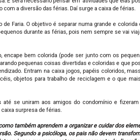
sa. E será necessário pensar em atividades que elas p
 com a diversão das férias. Daí surge a caixa de férias.
de Faria. O objetivo é separar numa grande e colorida 
equenos durante as férias, pois nem sempre se vai viaj
s.
, encape bem colorida (pode ser junto com os pequen
arando pequenas coisas divertidas e coloridas e que p
dizado. Entram na caixa jogos, papéis coloridos, mas
incéis, objetos para trabalho de reciclagem e o que mai
os até se uniram aos amigos do condomínio e fizera
caixa surpresa de férias.
 como também aprendem a organizar e cuidar dos elem
ersão. Segundo a psicóloga, os pais não devem transfor