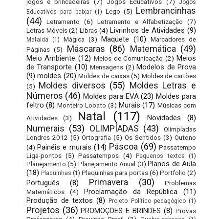
jogos e brincadeiras
(7)
Jogos Educativos
(7)
Jogos
Lembrancinhas
Lego
(5)
Educativos para baixar
(1)
(44)
Letramento
(6)
Letramento e Alfabetização
(7)
Livrinhos de Atividades
(9)
Letras Móveis
(2)
Libras
(4)
Maquete
(10)
Mágica
(3)
Marcadores de
Mafalda
(1)
Máscaras
(86)
Matemática
(49)
Páginas
(5)
Meio Ambiente
(12)
Meios
Meios de Comunicação
(2)
de Transporte
(10)
Modelos de Prova
Mensagens
(2)
(9)
moldes
(20)
Moldes de caixas
(5)
Moldes de cartões
Moldes diversos
(55)
Moldes Letras e
(5)
Números
(46)
Moldes para EVA
(23)
Moldes para
feltro
(8)
Murais
(17)
Monteiro Lobato
(3)
Músicas com
Natal
(117)
Novidades
(8)
Atividades
(3)
Numerais
(53)
OLIMPÍADAS
(43)
Olimpíadas
Londres 2012
(5)
Ortografia
(5)
Os Sentidos
(3)
Outono
Páscoa
(69)
Painéis e murais
(14)
(4)
Passatempo
Liga-pontos
(5)
Passatempos
(4)
Pequenos textos
(1)
Planos de Aula
Planejamento
(5)
Planejamento Anual
(3)
(18)
Plaquinhas para portas
(6)
Portfolio
(2)
Plaquinhas
(1)
Primavera
(30)
Português
(8)
Problemas
Proclamação da República
(11)
Matemáticos
(4)
Produção de textos
(8)
Projeto Político pedagógico
(1)
Projetos
(36)
PROMOÇÕES E BRINDES
(8)
Provas
Professores
(4)
Provinha Brasil
(3)