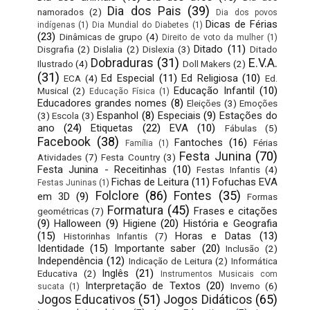
Dia dos Pais
(39)
namorados
(2)
Dia dos povos
Dicas de Férias
indígenas
(1)
Dia Mundial do Diabetes
(1)
(23)
Dinâmicas de grupo
(4)
Direito de voto da mulher
(1)
Ditado
(11)
Disgrafia
(2)
Dislalia
(2)
Dislexia
(3)
Ditado
Dobraduras
(31)
E.V.A.
Ilustrado
(4)
Doll Makers
(2)
(31)
Ed Especial
(11)
Ed Religiosa
(10)
ECA
(4)
Ed.
Educação Infantil
(10)
Musical
(2)
Educação Física
(1)
Educadores grandes nomes
(8)
Eleições
(3)
Emoções
Espanhol
(8)
Especiais
(9)
Estações do
(3)
Escola
(3)
ano
(24)
Etiquetas
(22)
EVA
(10)
Fábulas
(5)
Facebook
(38)
Fantoches
(16)
Férias
Família
(1)
Festa Junina
(70)
Atividades
(7)
Festa Country
(3)
Festa Junina - Receitinhas
(10)
Festas Infantis
(4)
Fichas de Leitura
(11)
Fofuchas EVA
Festas Juninas
(1)
Folclore
(86)
Fontes
(35)
em 3D
(9)
Formas
Formatura
(45)
Frases e citações
geométricas
(7)
(9)
Halloween
(9)
Higiene
(20)
História e Geografia
(15)
Horas e Datas
(13)
Historinhas Infantis
(7)
Identidade
(15)
Importante saber
(20)
Inclusão
(2)
Independência
(12)
Indicação de Leitura
(2)
Informática
Inglês
(21)
Educativa
(2)
Instrumentos Musicais com
Interpretação de Textos
(20)
Inverno
(6)
sucata
(1)
Jogos Educativos
(51)
Jogos Didáticos
(65)