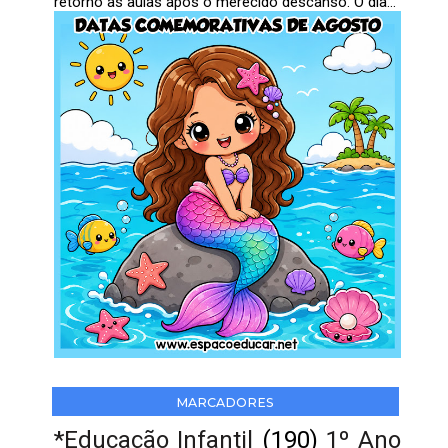
retorno às aulas após o merecido descanso. O dia...
MARCADORES
*Educação Infantil
(190)
1º Ano