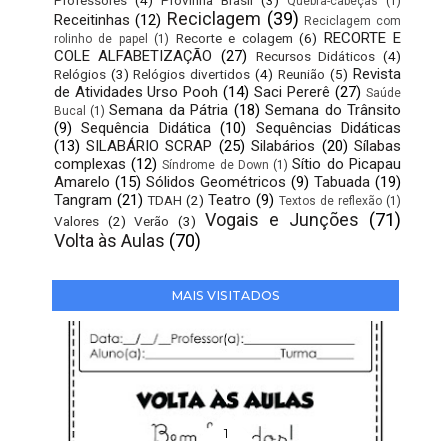
Quebra-cabeças
(1)
Reciclagem
(39)
Receitinhas
(12)
Reciclagem com
RECORTE E
Recorte e colagem
(6)
rolinho de papel
(1)
COLE ALFABETIZAÇÃO
(27)
Recursos Didáticos
(4)
Revista
Relógios
(3)
Relógios divertidos
(4)
Reunião
(5)
de Atividades Urso Pooh
(14)
Saci Pererê
(27)
Saúde
Semana da Pátria
(18)
Semana do Trânsito
Bucal
(1)
(9)
Sequência Didática
(10)
Sequências Didáticas
(13)
SILABÁRIO SCRAP
(25)
Silabários
(20)
Sílabas
complexas
(12)
Sítio do Picapau
Síndrome de Down
(1)
Amarelo
(15)
Sólidos Geométricos
(9)
Tabuada
(19)
Tangram
(21)
Teatro
(9)
TDAH
(2)
Textos de reflexão
(1)
Vogais e Junções
(71)
Valores
(2)
Verão
(3)
Volta às Aulas
(70)
MAIS VISITADOS