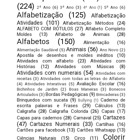
(224)
2º Ano
(6)
3º Ano
(3)
5º Ano
(6)
4º Ano
(1)
Alfabetização
(125)
Alfabetização
Atividades
(101)
Alfabetização Métodos
(24)
ALFABETO COM RÓTULOS
(27)
Alfabeto Completo
Moldes
(13)
Alfabeto de Animais
(28)
Alfabetos
(150)
Alimentação
(16)
Animais
(56)
Alimentação Saudável
(5)
Ano Novo
(2)
Apostila de desenhos e moldes inéditos
(10)
Atividades com alfabeto
(23)
Atividades com
Histórias
(12)
Atividades com Músicas
(8)
Atividades com numerais
(54)
Atividades com
receitas
(3)
Atividades com todas as letras do Alfabeto
Avaliação Escolar
(16)
(4)
Atividades Interativas
(5)
Bichinhos de Jardim
(2)
Boas Maneiras
(3)
Bonecos
Bordas Pedagógicas
(9)
Articulados
(3)
Brincadeiras
(3)
Brinquedos com sucata
(9)
Caderno de
Bullying
(1)
escrita palavras e Frases
(29)
Cálculos
(13)
Caligrafia
(28)
Caligrafia Colorida
(26)
Capas
(17)
Cartazes
Capas para cadernos
(28)
Carnaval
(25)
(47)
Cartazes Numerais
(33)
Cartilhas
(16)
Cartões para facebook
(13)
Cartões Whatsapp
(13)
Colorir
Ciências Naturais
(15)
Circo
(11)