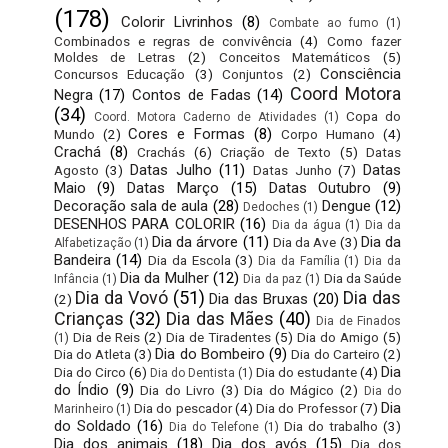
(178)
Colorir Livrinhos
(8)
Combate ao fumo
(1)
Combinados e regras de convivência
(4)
Como fazer
Moldes de Letras
(2)
Conceitos Matemáticos
(5)
Consciência
Concursos Educação
(3)
Conjuntos
(2)
Coord Motora
Negra
(17)
Contos de Fadas
(14)
(34)
Copa do
Coord. Motora Caderno de Atividades
(1)
Cores e Formas
(8)
Mundo
(2)
Corpo Humano
(4)
Crachá
(8)
Crachás
(6)
Criação de Texto
(5)
Datas
Datas Julho
(11)
Datas
Agosto
(3)
Datas Junho
(7)
Maio
(9)
Datas Março
(15)
Datas Outubro
(9)
Decoração sala de aula
(28)
Dengue
(12)
Dedoches
(1)
DESENHOS PARA COLORIR
(16)
Dia da água
(1)
Dia da
Dia da árvore
(11)
Dia da
Dia da Ave
(3)
Alfabetização
(1)
Bandeira
(14)
Dia da Escola
(3)
Dia da Família
(1)
Dia da
Dia da Mulher
(12)
Dia da Saúde
Infância
(1)
Dia da paz
(1)
Dia da Vovó
(51)
Dia das
Dia das Bruxas
(20)
(2)
Crianças
(32)
Dia das Mães
(40)
Dia de Finados
Dia de Reis
(2)
Dia de Tiradentes
(5)
Dia do Amigo
(5)
(1)
Dia do Bombeiro
(9)
Dia do Atleta
(3)
Dia do Carteiro
(2)
Dia
Dia do Circo
(6)
Dia do estudante
(4)
Dia do Dentista
(1)
do Índio
(9)
Dia do Livro
(3)
Dia do Mágico
(2)
Dia do
Dia
Dia do pescador
(4)
Dia do Professor
(7)
Marinheiro
(1)
do Soldado
(16)
Dia do trabalho
(3)
Dia do Telefone
(1)
Dia dos animais
(18)
Dia dos avós
(15)
Dia dos