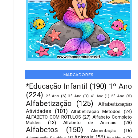
MARCADORES
*Educação Infantil
(190)
1º Ano
(224)
2º Ano
(6)
3º Ano
(3)
5º Ano
(6)
4º Ano
(1)
Alfabetização
(125)
Alfabetização
Atividades
(101)
Alfabetização Métodos
(24)
ALFABETO COM RÓTULOS
(27)
Alfabeto Completo
Moldes
(13)
Alfabeto de Animais
(28)
Alfabetos
(150)
Alimentação
(16)
Animais
(56)
Alimentação Saudável
(5)
Ano Novo
(2)