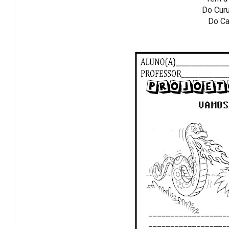
Do Curu
Do Cai