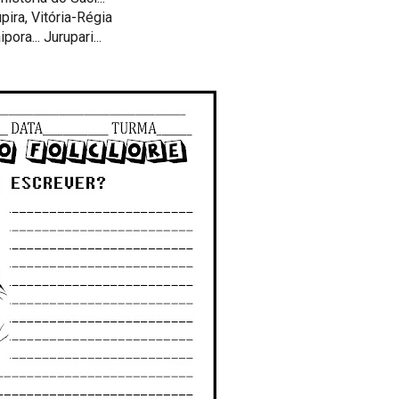
pira, Vitória-Régia
pora... Jurupari...