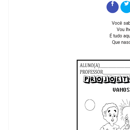
Você sab
Vou lh
É tudo aq
Que nasce