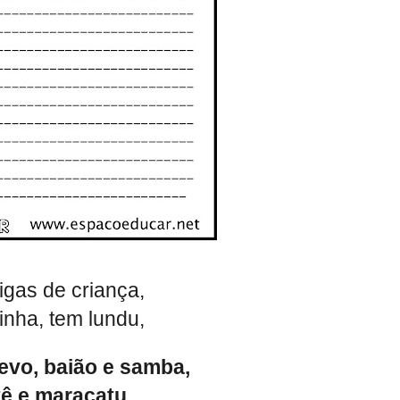
igas de criança,
nha, tem lundu,
evo, baião e samba,
tê e maracatu.