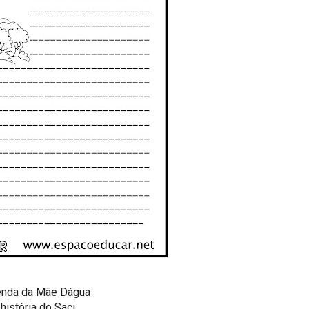
enda da Mãe Dágua
história do Saci...