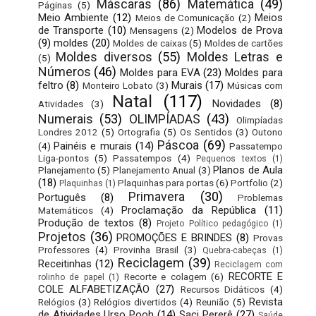
Máscaras
(86)
Matemática
(49)
Páginas
(5)
Meio Ambiente
(12)
Meios
Meios de Comunicação
(2)
de Transporte
(10)
Modelos de Prova
Mensagens
(2)
(9)
moldes
(20)
Moldes de caixas
(5)
Moldes de cartões
Moldes diversos
(55)
Moldes Letras e
(5)
Números
(46)
Moldes para EVA
(23)
Moldes para
feltro
(8)
Murais
(17)
Monteiro Lobato
(3)
Músicas com
Natal
(117)
Novidades
(8)
Atividades
(3)
Numerais
(53)
OLIMPÍADAS
(43)
Olimpíadas
Londres 2012
(5)
Ortografia
(5)
Os Sentidos
(3)
Outono
Páscoa
(69)
Painéis e murais
(14)
(4)
Passatempo
Liga-pontos
(5)
Passatempos
(4)
Pequenos textos
(1)
Planos de Aula
Planejamento
(5)
Planejamento Anual
(3)
(18)
Plaquinhas para portas
(6)
Portfolio
(2)
Plaquinhas
(1)
Primavera
(30)
Português
(8)
Problemas
Proclamação da República
(11)
Matemáticos
(4)
Produção de textos
(8)
Projeto Político pedagógico
(1)
Projetos
(36)
PROMOÇÕES E BRINDES
(8)
Provas
Professores
(4)
Provinha Brasil
(3)
Quebra-cabeças
(1)
Reciclagem
(39)
Receitinhas
(12)
Reciclagem com
RECORTE E
Recorte e colagem
(6)
rolinho de papel
(1)
COLE ALFABETIZAÇÃO
(27)
Recursos Didáticos
(4)
Revista
Relógios
(3)
Relógios divertidos
(4)
Reunião
(5)
de Atividades Urso Pooh
(14)
Saci Pererê
(27)
Saúde