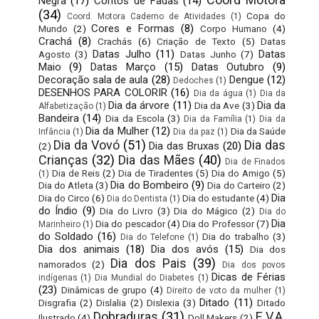
Negra
(17)
Contos de Fadas
(14)
(34)
Copa do
Coord. Motora Caderno de Atividades
(1)
Cores e Formas
(8)
Mundo
(2)
Corpo Humano
(4)
Crachá
(8)
Crachás
(6)
Criação de Texto
(5)
Datas
Datas Julho
(11)
Datas
Agosto
(3)
Datas Junho
(7)
Maio
(9)
Datas Março
(15)
Datas Outubro
(9)
Decoração sala de aula
(28)
Dengue
(12)
Dedoches
(1)
DESENHOS PARA COLORIR
(16)
Dia da água
(1)
Dia da
Dia da árvore
(11)
Dia da
Dia da Ave
(3)
Alfabetização
(1)
Bandeira
(14)
Dia da Escola
(3)
Dia da Família
(1)
Dia da
Dia da Mulher
(12)
Dia da Saúde
Infância
(1)
Dia da paz
(1)
Dia da Vovó
(51)
Dia das
Dia das Bruxas
(20)
(2)
Crianças
(32)
Dia das Mães
(40)
Dia de Finados
Dia de Reis
(2)
Dia de Tiradentes
(5)
Dia do Amigo
(5)
(1)
Dia do Bombeiro
(9)
Dia do Atleta
(3)
Dia do Carteiro
(2)
Dia
Dia do Circo
(6)
Dia do estudante
(4)
Dia do Dentista
(1)
do Índio
(9)
Dia do Livro
(3)
Dia do Mágico
(2)
Dia do
Dia
Dia do pescador
(4)
Dia do Professor
(7)
Marinheiro
(1)
do Soldado
(16)
Dia do trabalho
(3)
Dia do Telefone
(1)
Dia dos animais
(18)
Dia dos avós
(15)
Dia dos
Dia dos Pais
(39)
namorados
(2)
Dia dos povos
Dicas de Férias
indígenas
(1)
Dia Mundial do Diabetes
(1)
(23)
Dinâmicas de grupo
(4)
Direito de voto da mulher
(1)
Ditado
(11)
Disgrafia
(2)
Dislalia
(2)
Dislexia
(3)
Ditado
Dobraduras
(31)
E.V.A.
Ilustrado
(4)
Doll Makers
(2)