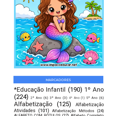
MARCADORES
*Educação Infantil
(190)
1º Ano
(224)
2º Ano
(6)
3º Ano
(3)
5º Ano
(6)
4º Ano
(1)
Alfabetização
(125)
Alfabetização
Atividades
(101)
Alfabetização Métodos
(24)
ALFABETO COM RÓTULOS
(27)
Alfabeto Completo