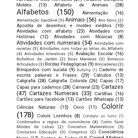
Moldes
(13)
Alfabeto de Animais
(28)
Alfabetos
(150)
Alimentação
(16)
Animais
(56)
Alimentação Saudável
(5)
Ano Novo
(2)
Apostila de desenhos e moldes inéditos
(10)
Atividades com alfabeto
(23)
Atividades com
Histórias
(12)
Atividades com Músicas
(8)
Atividades com numerais
(54)
Atividades com
receitas
(3)
Atividades com todas as letras do Alfabeto
Avaliação Escolar
(16)
(4)
Atividades Interativas
(5)
Bichinhos de Jardim
(2)
Boas Maneiras
(3)
Bonecos
Bordas Pedagógicas
(9)
Articulados
(3)
Brincadeiras
(3)
Brinquedos com sucata
(9)
Caderno de
Bullying
(1)
escrita palavras e Frases
(29)
Cálculos
(13)
Caligrafia
(28)
Caligrafia Colorida
(26)
Capas
(17)
Cartazes
Capas para cadernos
(28)
Carnaval
(25)
(47)
Cartazes Numerais
(33)
Cartilhas
(16)
Cartões para facebook
(13)
Cartões Whatsapp
(13)
Colorir
Ciências Naturais
(15)
Circo
(11)
(178)
Colorir Livrinhos
(8)
Combate ao fumo
(1)
Combinados e regras de convivência
(4)
Como fazer
Moldes de Letras
(2)
Conceitos Matemáticos
(5)
Consciência
Concursos Educação
(3)
Conjuntos
(2)
Coord Motora