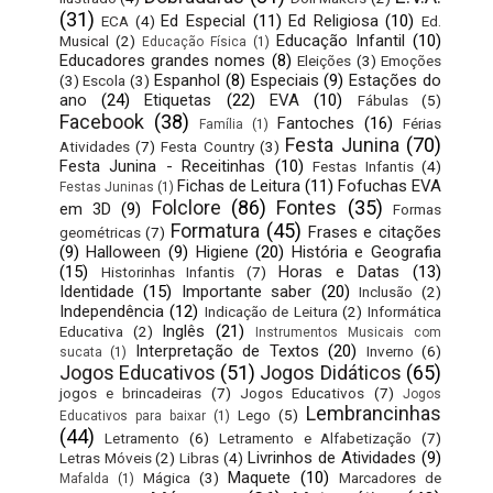
(31)
Ed Especial
(11)
Ed Religiosa
(10)
ECA
(4)
Ed.
Educação Infantil
(10)
Musical
(2)
Educação Física
(1)
Educadores grandes nomes
(8)
Eleições
(3)
Emoções
Espanhol
(8)
Especiais
(9)
Estações do
(3)
Escola
(3)
ano
(24)
Etiquetas
(22)
EVA
(10)
Fábulas
(5)
Facebook
(38)
Fantoches
(16)
Férias
Família
(1)
Festa Junina
(70)
Atividades
(7)
Festa Country
(3)
Festa Junina - Receitinhas
(10)
Festas Infantis
(4)
Fichas de Leitura
(11)
Fofuchas EVA
Festas Juninas
(1)
Folclore
(86)
Fontes
(35)
em 3D
(9)
Formas
Formatura
(45)
Frases e citações
geométricas
(7)
(9)
Halloween
(9)
Higiene
(20)
História e Geografia
(15)
Horas e Datas
(13)
Historinhas Infantis
(7)
Identidade
(15)
Importante saber
(20)
Inclusão
(2)
Independência
(12)
Indicação de Leitura
(2)
Informática
Inglês
(21)
Educativa
(2)
Instrumentos Musicais com
Interpretação de Textos
(20)
Inverno
(6)
sucata
(1)
Jogos Educativos
(51)
Jogos Didáticos
(65)
jogos e brincadeiras
(7)
Jogos Educativos
(7)
Jogos
Lembrancinhas
Lego
(5)
Educativos para baixar
(1)
(44)
Letramento
(6)
Letramento e Alfabetização
(7)
Livrinhos de Atividades
(9)
Letras Móveis
(2)
Libras
(4)
Maquete
(10)
Mágica
(3)
Marcadores de
Mafalda
(1)