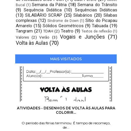
Semana da Pátria
(18)
Semana do Trânsito
Bucal
(1)
(9)
Sequência Didática
(10)
Sequências Didáticas
(13)
SILABÁRIO SCRAP
(25)
Silabários
(20)
Sílabas
complexas
(12)
Sítio do Picapau
Síndrome de Down
(1)
Amarelo
(15)
Sólidos Geométricos
(9)
Tabuada
(19)
Tangram
(21)
Teatro
(9)
TDAH
(2)
Textos de reflexão
(1)
Vogais e Junções
(71)
Valores
(2)
Verão
(3)
Volta às Aulas
(70)
MAIS VISITADOS
ATIVIDADES - DESENHOS DE VOLTA ÀS AULAS PARA
COLORIR...
O período das férias terminou. É tempo de recomeço,
de...