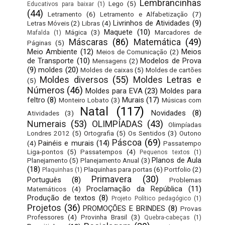
Lembrancinhas
Lego
(5)
Educativos para baixar
(1)
(44)
Letramento
(6)
Letramento e Alfabetização
(7)
Livrinhos de Atividades
(9)
Letras Móveis
(2)
Libras
(4)
Maquete
(10)
Mágica
(3)
Marcadores de
Mafalda
(1)
Máscaras
(86)
Matemática
(49)
Páginas
(5)
Meio Ambiente
(12)
Meios
Meios de Comunicação
(2)
de Transporte
(10)
Modelos de Prova
Mensagens
(2)
(9)
moldes
(20)
Moldes de caixas
(5)
Moldes de cartões
Moldes diversos
(55)
Moldes Letras e
(5)
Números
(46)
Moldes para EVA
(23)
Moldes para
feltro
(8)
Murais
(17)
Monteiro Lobato
(3)
Músicas com
Natal
(117)
Novidades
(8)
Atividades
(3)
Numerais
(53)
OLIMPÍADAS
(43)
Olimpíadas
Londres 2012
(5)
Ortografia
(5)
Os Sentidos
(3)
Outono
Páscoa
(69)
Painéis e murais
(14)
(4)
Passatempo
Liga-pontos
(5)
Passatempos
(4)
Pequenos textos
(1)
Planos de Aula
Planejamento
(5)
Planejamento Anual
(3)
(18)
Plaquinhas para portas
(6)
Portfolio
(2)
Plaquinhas
(1)
Primavera
(30)
Português
(8)
Problemas
Proclamação da República
(11)
Matemáticos
(4)
Produção de textos
(8)
Projeto Político pedagógico
(1)
Projetos
(36)
PROMOÇÕES E BRINDES
(8)
Provas
Professores
(4)
Provinha Brasil
(3)
Quebra-cabeças
(1)