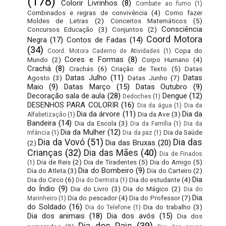
(178)
Colorir Livrinhos
(8)
Combate ao fumo
(1)
Combinados e regras de convivência
(4)
Como fazer
Moldes de Letras
(2)
Conceitos Matemáticos
(5)
Consciência
Concursos Educação
(3)
Conjuntos
(2)
Coord Motora
Negra
(17)
Contos de Fadas
(14)
(34)
Copa do
Coord. Motora Caderno de Atividades
(1)
Cores e Formas
(8)
Mundo
(2)
Corpo Humano
(4)
Crachá
(8)
Crachás
(6)
Criação de Texto
(5)
Datas
Datas Julho
(11)
Datas
Agosto
(3)
Datas Junho
(7)
Maio
(9)
Datas Março
(15)
Datas Outubro
(9)
Decoração sala de aula
(28)
Dengue
(12)
Dedoches
(1)
DESENHOS PARA COLORIR
(16)
Dia da água
(1)
Dia da
Dia da árvore
(11)
Dia da
Dia da Ave
(3)
Alfabetização
(1)
Bandeira
(14)
Dia da Escola
(3)
Dia da Família
(1)
Dia da
Dia da Mulher
(12)
Dia da Saúde
Infância
(1)
Dia da paz
(1)
Dia da Vovó
(51)
Dia das
Dia das Bruxas
(20)
(2)
Crianças
(32)
Dia das Mães
(40)
Dia de Finados
Dia de Reis
(2)
Dia de Tiradentes
(5)
Dia do Amigo
(5)
(1)
Dia do Bombeiro
(9)
Dia do Atleta
(3)
Dia do Carteiro
(2)
Dia
Dia do Circo
(6)
Dia do estudante
(4)
Dia do Dentista
(1)
do Índio
(9)
Dia do Livro
(3)
Dia do Mágico
(2)
Dia do
Dia
Dia do pescador
(4)
Dia do Professor
(7)
Marinheiro
(1)
do Soldado
(16)
Dia do trabalho
(3)
Dia do Telefone
(1)
Dia dos animais
(18)
Dia dos avós
(15)
Dia dos
Dia dos Pais
(39)