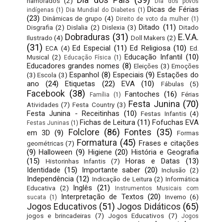
namorados
(2)
Dia dos povos
Dicas de Férias
indígenas
(1)
Dia Mundial do Diabetes
(1)
(23)
Dinâmicas de grupo
(4)
Direito de voto da mulher
(1)
Ditado
(11)
Disgrafia
(2)
Dislalia
(2)
Dislexia
(3)
Ditado
Dobraduras
(31)
E.V.A.
Ilustrado
(4)
Doll Makers
(2)
(31)
Ed Especial
(11)
Ed Religiosa
(10)
ECA
(4)
Ed.
Educação Infantil
(10)
Musical
(2)
Educação Física
(1)
Educadores grandes nomes
(8)
Eleições
(3)
Emoções
Espanhol
(8)
Especiais
(9)
Estações do
(3)
Escola
(3)
ano
(24)
Etiquetas
(22)
EVA
(10)
Fábulas
(5)
Facebook
(38)
Fantoches
(16)
Férias
Família
(1)
Festa Junina
(70)
Atividades
(7)
Festa Country
(3)
Festa Junina - Receitinhas
(10)
Festas Infantis
(4)
Fichas de Leitura
(11)
Fofuchas EVA
Festas Juninas
(1)
Folclore
(86)
Fontes
(35)
em 3D
(9)
Formas
Formatura
(45)
Frases e citações
geométricas
(7)
(9)
Halloween
(9)
Higiene
(20)
História e Geografia
(15)
Horas e Datas
(13)
Historinhas Infantis
(7)
Identidade
(15)
Importante saber
(20)
Inclusão
(2)
Independência
(12)
Indicação de Leitura
(2)
Informática
Inglês
(21)
Educativa
(2)
Instrumentos Musicais com
Interpretação de Textos
(20)
Inverno
(6)
sucata
(1)
Jogos Educativos
(51)
Jogos Didáticos
(65)
jogos e brincadeiras
(7)
Jogos Educativos
(7)
Jogos