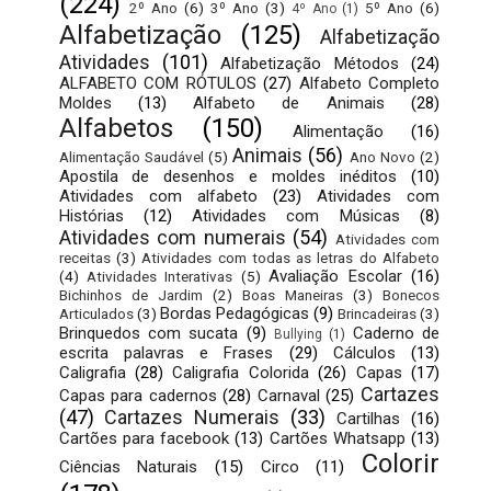
(224)
2º Ano
(6)
3º Ano
(3)
5º Ano
(6)
4º Ano
(1)
Alfabetização
(125)
Alfabetização
Atividades
(101)
Alfabetização Métodos
(24)
ALFABETO COM RÓTULOS
(27)
Alfabeto Completo
Moldes
(13)
Alfabeto de Animais
(28)
Alfabetos
(150)
Alimentação
(16)
Animais
(56)
Alimentação Saudável
(5)
Ano Novo
(2)
Apostila de desenhos e moldes inéditos
(10)
Atividades com alfabeto
(23)
Atividades com
Histórias
(12)
Atividades com Músicas
(8)
Atividades com numerais
(54)
Atividades com
receitas
(3)
Atividades com todas as letras do Alfabeto
Avaliação Escolar
(16)
(4)
Atividades Interativas
(5)
Bichinhos de Jardim
(2)
Boas Maneiras
(3)
Bonecos
Bordas Pedagógicas
(9)
Articulados
(3)
Brincadeiras
(3)
Brinquedos com sucata
(9)
Caderno de
Bullying
(1)
escrita palavras e Frases
(29)
Cálculos
(13)
Caligrafia
(28)
Caligrafia Colorida
(26)
Capas
(17)
Cartazes
Capas para cadernos
(28)
Carnaval
(25)
(47)
Cartazes Numerais
(33)
Cartilhas
(16)
Cartões para facebook
(13)
Cartões Whatsapp
(13)
Colorir
Ciências Naturais
(15)
Circo
(11)